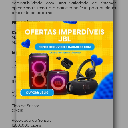
compatibilidade com uma variedade de sistemas
operacionais torna-o o parceiro perfeito para qualquer
ambiente de trabalho.
FICHA TÉCNICA:
Características:
Marca:
C3-Tech
Modelo:
LB-D2000BK
Especificações:
Conexão / Interface:
USB
Tipo de Código:
1D e 2D (QR CODE e outros)
Direção de Leitura:
Bidirecional
Tipo de Sensor:
CMOS
Resolução de Sensor:
1280x800 pixels