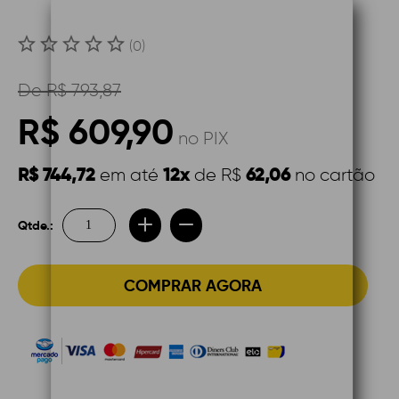
(0)
De
R$ 793,87
R$ 609,90
no PIX
R$ 744,72
12x
62,06
em até
de R$
no cartão
Qtde.:
COMPRAR AGORA