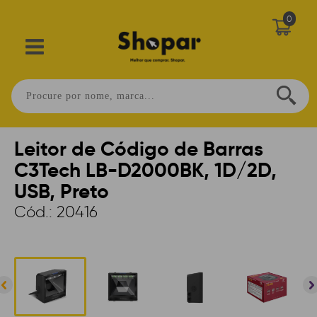
0
Home
>
AUTOMAÇÃO
>
LEITORES
>
COM FIO
Leitor de Código de Barras
C3Tech LB-D2000BK, 1D/2D,
USB, Preto
Cód.:
20416