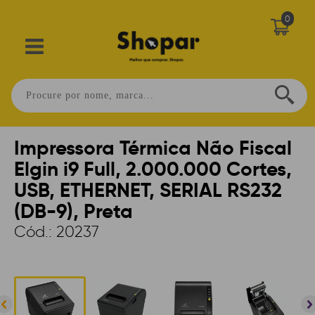
0
Home
>
AUTOMAÇÃO
>
TÉRMICAS
>
NÃO FISCAL
Impressora Térmica Não Fiscal
Elgin i9 Full, 2.000.000 Cortes,
USB, ETHERNET, SERIAL RS232
(DB-9), Preta
Cód.:
20237