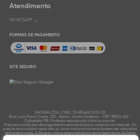
Atendimento
WHATSAPP
FORMAS DE PAGAMENTO
SITE SEGURO
SHOPAR LTDA | CNPJ: 13.493.649/0001-33
Rua Lucio Flavio Costa, 105 - Bairro: Jardim América - CEP: 58102-622 -
Cabedelo/PB | Proibida reprodução total ou parcial.
Preços e condições de pagamento exclusivos para compras via internet. Os
preços anunciados neste site ou via e-mail promocional podem ser alterados
sem prévio aviso. A Shopar, não é responsável por erros descritivos. As fotos
contidas nesta página são meramente ilustrativas do produto e podem