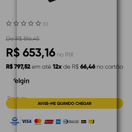
(0)
De
R$ 816,45
R$ 653,16
no PIX
R$ 797,52
12x
66,46
em até
de R$
no cartão
Produto
AVISE-ME QUANDO CHEGAR
Indisponível