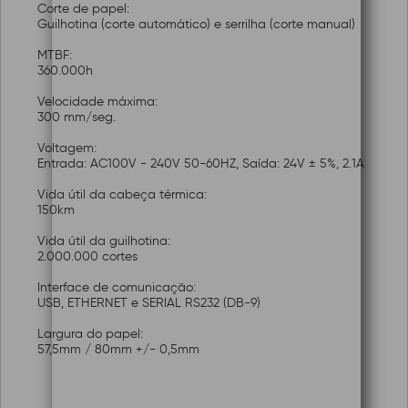
Corte de papel:
Guilhotina (corte automático) e serrilha (corte manual)
MTBF:
360.000h
Velocidade máxima:
300 mm/seg.
Voltagem:
Entrada: AC100V - 240V 50-60HZ, Saída: 24V ± 5%, 2.1A
Vida útil da cabeça térmica:
150km
Vida útil da guilhotina:
2.000.000 cortes
Interface de comunicação:
USB, ETHERNET e SERIAL RS232 (DB-9)
Largura do papel:
57,5mm / 80mm +/- 0,5mm