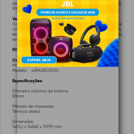
da i9 já vem com entradas: USB, ETHERNET e SERIAL
RS232 (DB-9)
Versatilidade
Com diversas opções de conectividade e
compatibilidade com todos os softwares de automação,
ela entrega alto desempenho para aumentar o lucro do
estabelecimento comercial.
FICHA TÉCNICA:
Características:
Marca:
Elgin/Bematech
Modelo:
46I9USECKD10
Especificações:
Diâmetro máximo da bobina:
83mm
Método de impressão:
Térmica direta
Dimensões:
145(L) x 146(A) x 197(P) mm