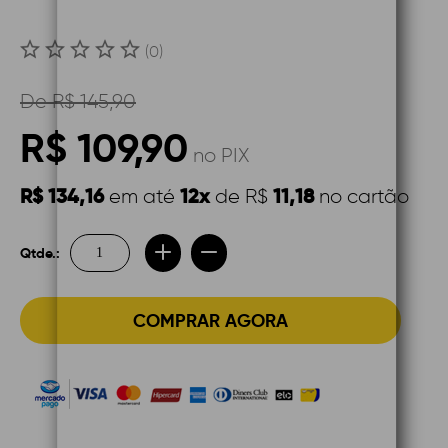
(0)
De
R$ 145,90
R$ 109,90
no PIX
R$ 134,16
12x
11,18
em até
de R$
no cartão
Qtde.:
COMPRAR AGORA