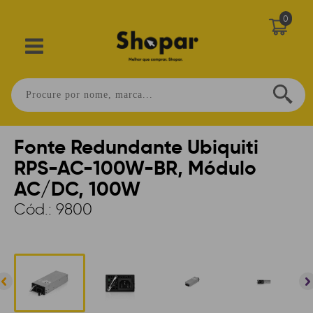
0
Home
>
CONECTIVIDADE
>
OLT
>
ACESSÓRIOS
Fonte Redundante Ubiquiti
RPS-AC-100W-BR, Módulo
AC/DC, 100W
Cód.:
9800