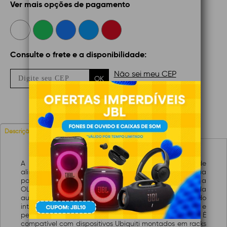
Ver mais opções de pagamento
Consulte o frete e a disponibilidade:
Não sei meu CEP
OK
Avaliações
Descrição
A Ubiquiti RPS-AC-100W-BR é uma fonte de
alimentação redundante que garante energia contínua
para dispositivos Ubiquiti, como o EdgeRouter Infinity e a
OLT UFiber. Em caso de falha da fonte principal, ela
automaticamente alterna para a secundária, evitando
interrupções. Suporta entrada de 100-240V AC e
permite troca hot-swap, ideal para ambientes críticos. É
compatível com dispositivos Ubiquiti montados em racks