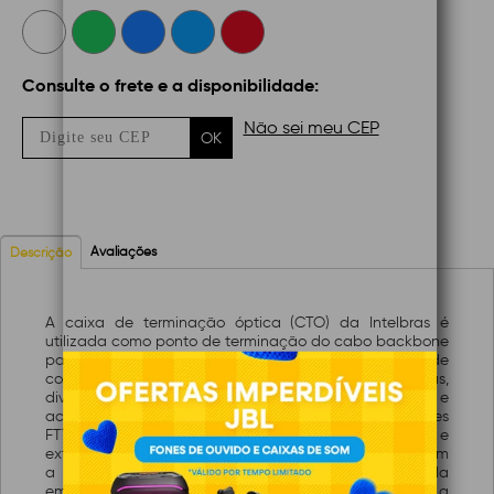
Consulte o frete e a disponibilidade:
Não sei meu CEP
OK
Avaliações
Descrição
A caixa de terminação óptica (CTO) da Intelbras é
utilizada como ponto de terminação do cabo backbone
para conectar com o cabo drop na rede de sistemas de
comunicação FTTx. Na CTO, pode-se realizar emendas,
divisão e distribuição das fibras, fornecendo proteção e
acomodação adequada para construção de redes
FTTx. Pode ser instalada em ambientes internos e
externos, podendo ser fixada em parede ou poste. Com
a sua estrutura completamente fechada e fabricada
em PC+ABS, a CTO Intelbras oferece proteção a