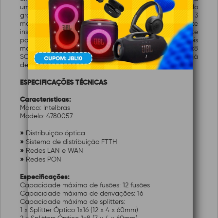
umidade, poeira, envelhecimento e água, possuindo
grau de proteção IP 55. A CTO Intelbras possui 3
modelos, sendo uma sem nenhum splitter previamente
instalado (XFCT 1600), o qual proporciona que o cliente
possa instalar o splitter conforme desejar e outros dois
modelos que já possuem os splitters nos modelos 1x8
SC/APC (XFCT 1608) ou 1x16 SC/APC (XFCT 1616) já
devidamente instalados na caixa.
ESPECIFICAÇÕES TÉCNICAS
Características:
Marca: Intelbras
Modelo: 4780057
»
Distribuição óptica
»
Sistema de distribuição FTTH
»
Redes LAN e WAN
»
Redes PON
Especificações:
Capacidade máxima de fusões: 12 fusões
Capacidade máxima de derivações: 16
Capacidade máxima de splitters:
1 x Splitter Óptico 1x16 (12 x 4 x 60mm)