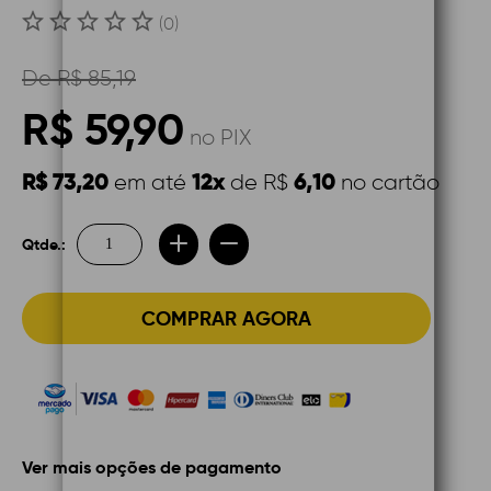
(0)
De
R$ 85,19
R$ 59,90
no PIX
R$ 73,20
12x
6,10
em até
de R$
no cartão
Qtde.:
COMPRAR AGORA
Ver mais opções de pagamento