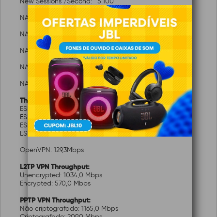
New Sessions /Second:
5.100
NAT (Static IP): 937,2 Mbps / 936,1 Mbps
NAT(DHCP): 945,8 Mbps / 940,6Mbps
NAT(PPPoE): 942,9 Mbps / 942,9Mbps
NAT (L2TP): 837,4 Mbps / 881,5 Mbps
NAT (PPTP): 803,0 Mbps / 910,5 Mbps
Throughput de VPN IPsec:
ESP-SHA1-AES256: 646,9 Mbps
ESP-SHA256-AES256: 642,8 Mbps
ESP-SHA384-AES256: 648,9 Mbps
ESP-SHA512-AES256: 658,4 Mbps
OpenVPN: 129,3Mbps
L2TP VPN Throughput:
Unencrypted: 1034,0 Mbps
Encrypted: 570,0 Mbps
PPTP VPN Throughput:
Não criptografado: 1165,0 Mbps
Criptografado: 209,0 Mbps