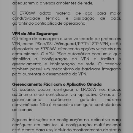
adequarem a diversos ambientes de rede.
O ER706W adota material de aço para maior
condutividade térmica e dissipação de calor,
garantindo confiabilidade operacional.
VPN de Alta Segurança
O tráfego de passagem e uma variedade de protocolos
VPN, como IPSec/SSL/Wireguard/PPTP/L2TP VPN, estão
disponíveis no ER706W, oferecendo opções versáteis aos
consumidores. O VPN IPSec automático com um clique
simplifica a configuração do VPN e facilita o
gerenciamento e implantação de rede. O roteador
também possui um mecanismo de hardware integrado
para aumentar o desempenho do VPN.
Gerenciamento Fácil com o Aplicativo Omada
Os usuários podem configurar o ER706W nos modos
autônomo e de controlador via aplicativo Omada. O
gerenciamento autônomo garante máxima
conveniência. Não é necessário configurar controladores
adicionais.
Siga as instruções de configuração no aplicativo para
configurar em minutos. A configuração multifuncional
está pronta para uso, incluindo monitoramento do status