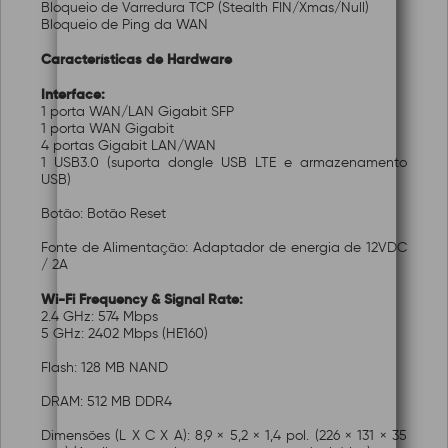
Bloqueio de Varredura TCP (Stealth FIN/Xmas/Null)
Bloqueio de Ping da WAN
Características de Hardware
Interface:
1 porta WAN/LAN Gigabit SFP
1 porta WAN Gigabit
4 portas Gigabit LAN/WAN
1 USB3.0 (suporta dongle USB LTE e armazenamento
USB)
Botão: Botão Reset
Fonte de Alimentação: Adaptador de energia de 12VDC
/ 2A
Wi-Fi Frequency & Signal Rate:
2.4 GHz: 574 Mbps
5 GHz: 2402 Mbps (HE160)
Flash: 128 MB NAND
DRAM: 512 MB DDR4
Dimensões (L X C X A): 8,9 × 5,2 × 1,4 pol. (226 × 131 × 35