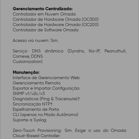
Gerenciamento Centralizado:
Controlador em Nuvem Omada
Controlador de Hardware Omada (OC300)
Controlador de Hardware Omada (OC200)
Controlador de Software Omada
Acesso via nuvem: Sim.
Serviço: DNS dinâmico (Dyndns, No-IP, Peanuthull,
Comexe, DDNS
Customization)
Manutenção:
Interface de Gerenciamento Web
Gerenciamento Remoto
Exportar e Importar Configuração
SNMP v1/v2c/v3
Diagnósticos (Ping & Traceroute)†
Sincronização NTP†
Espelhamento de Porta
CLI (apenas no Modo Autônomo)
Suporte a Syslog
Zero-Touch Provisioning: Sim. Exige o uso do Omada
Cloud-Based Controller.