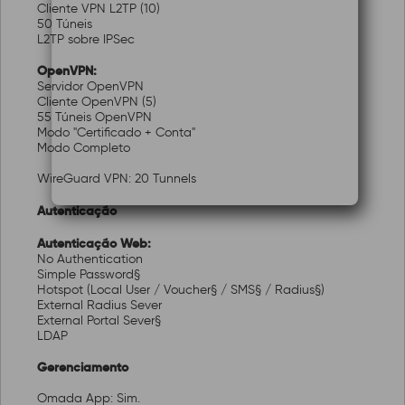
Cliente VPN L2TP (10)
50 Túneis
L2TP sobre IPSec
OpenVPN:
Servidor OpenVPN
Cliente OpenVPN (5)
55 Túneis OpenVPN
Modo "Certificado + Conta"
Modo Completo
WireGuard VPN: 20 Tunnels
Autenticação
Autenticação Web:
No Authentication
Simple Password§
Hotspot (Local User / Voucher§ / SMS§ / Radius§)
External Radius Sever
External Portal Sever§
LDAP
Gerenciamento
Omada App: Sim.