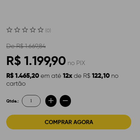
(0)
De
R$ 1.669,84
R$ 1.199,90
no PIX
R$ 1.465,20
12x
122,10
em até
de R$
no
cartão
Qtde.:
COMPRAR AGORA