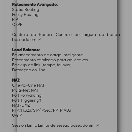
Roteamento Avançado:
Static Routing
Policy Routing
RIP
OSPF
Controle de Banda: Controle de largura de banda
baseado em IP
Load Balance:
Balanceamento de carga inteligente
Roteamento otimizado para aplicativos
Backup de link (tempo, failover)
Detecção on-line
NAT:
One-to-One NAT
Multi-Net NAT
Port Forwarding
Port Triggering†
NAT-DMZ
FTP/H.323/SIP/IPSec/PPTP ALG
UPnP
Session Limit: Limite de sessão baseado em IP