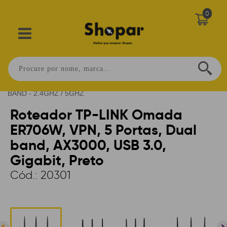
0
Home
>
CONECTIVIDADE
>
ROTEADORES
>
SEM FIO
>
DUAL
BAND - 2.4GHZ / 5GHZ
Roteador TP-LINK Omada
ER706W, VPN, 5 Portas, Dual
band, AX3000, USB 3.0,
Gigabit, Preto
Cód.:
20301