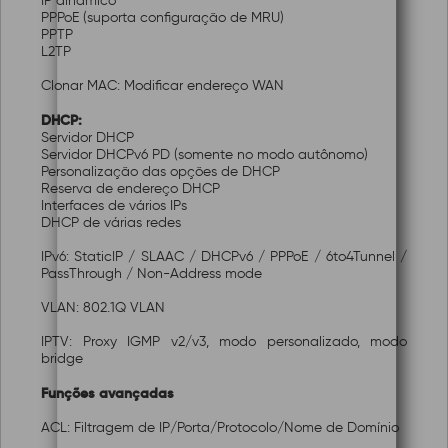
IP dinâmico
PPPoE (suporta configuração de MRU)
PPTP
L2TP
Clonar MAC: Modificar endereço WAN
DHCP:
Servidor DHCP
Servidor DHCPv6 PD (somente no modo autônomo)
Personalização das opções de DHCP
Reserva de endereço DHCP
Interfaces de vários IPs
DHCP de várias redes
IPv6: StaticIP / SLAAC / DHCPv6 / PPPoE / 6to4Tunnel /
PassThrough / Non-Address mode
VLAN: 802.1Q VLAN
IPTV: Proxy IGMP v2/v3, modo personalizado, modo
bridge
Funções avançadas
ACL: Filtragem de IP/Porta/Protocolo/Nome de Domínio