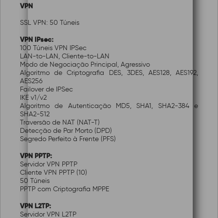
VPN
SSL VPN: 50 Túneis
VPN IPsec:
100 Túneis VPN IPSec
LAN-to-LAN, Cliente-to-LAN
Modo de Negociação Principal, Agressivo
Algoritmo de Criptografia DES, 3DES, AES128, AES192,
AES256
Failover de IPSec
IKE v1/v2
Algoritmo de Autenticação MD5, SHA1, SHA2-384 e
SHA2-512
Traversão de NAT (NAT-T)
Detecção de Par Morto (DPD)
Segredo Perfeito à Frente (PFS)
VPN PPTP:
Servidor VPN PPTP
Cliente VPN PPTP (10)
50 Túneis
PPTP com Criptografia MPPE
VPN L2TP:
Servidor VPN L2TP