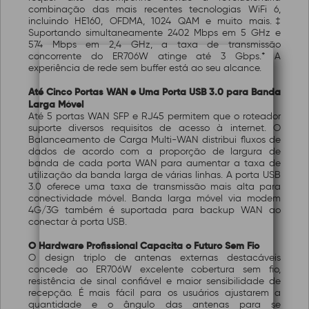
combinação das mais recentes tecnologias WiFi 6,
incluindo HE160, OFDMA, 1024 QAM e muito mais.‡
Suportando simultaneamente 2402 Mbps em 5 GHz e
574 Mbps em 2,4 GHz, a taxa de transmissão
concorrente do ER706W atinge até 3 Gbps.* A
experiência de rede sem buffer está ao seu alcance.
Até Cinco Portas WAN e Uma Porta USB 3.0 para Banda
Larga Móvel
Até 5 portas WAN SFP e RJ45 permitem que o roteador
suporte diversos requisitos de acesso à internet. O
Balanceamento de Carga Multi-WAN distribui fluxos de
dados de acordo com a proporção de largura de
banda de cada porta WAN para aumentar a taxa de
utilização da banda larga de várias linhas. A porta USB
3.0 oferece uma taxa de transmissão mais alta para
conectividade móvel. Banda larga móvel via modem
4G/3G também é suportada para backup WAN ao
conectar à porta USB.
O Hardware Profissional Capacita o Futuro Sem Fio
O design triplo de antenas externas destacáveis
concede ao ER706W excelente cobertura sem fio,
resistência de sinal confiável e maior sensibilidade de
recepção. É mais fácil para os usuários ajustarem a
quantidade e o ângulo das antenas para se