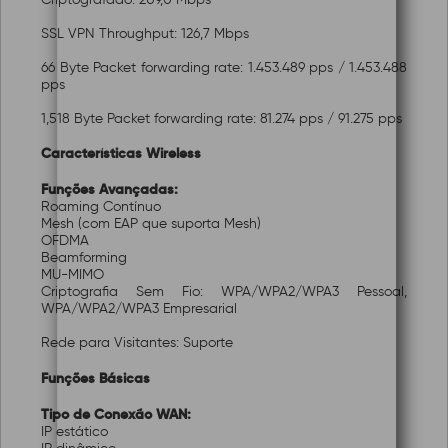
SSL VPN Throughput: 126,7 Mbps
66 Byte Packet forwarding rate: 1.453.489 pps / 1.453.488
pps
1,518 Byte Packet forwarding rate: 81.274 pps / 91.275 pps
Características Wireless
Funções Avançadas:
Roaming Contínuo
Mesh (com EAP que suporta Mesh)
OFDMA
Beamforming
MU-MIMO
Criptografia Sem Fio: WPA/WPA2/WPA3 Pessoal,
WPA/WPA2/WPA3 Empresarial
Rede para Visitantes: Suporte
Funções Básicas
Tipo de Conexão WAN:
IP estático