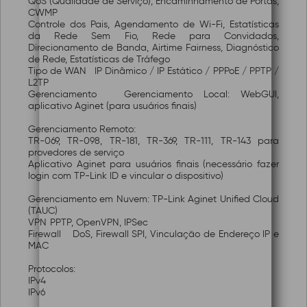
QoS (Qualidade de Serviço), Encaminhamento de Portas,
CWMP
Controle dos Pais, Agendamento de Wi-Fi, Estatísticas
da Rede Sem Fio, Rede para Convidados,
Direcionamento de Banda, Airtime Fairness, Diagnóstico
de Rede, Estatísticas de Tráfego
Tipo de WAN
IP Dinâmico / IP Estático / PPPoE / PPTP /
L2TP
Gerenciamento
Gerenciamento Local: WebGUI,
aplicativo Aginet (para usuários finais)
Gerenciamento Remoto:
TR-069, TR-098, TR-181, TR-369, TR-111, TR-143 para
provedores de serviço
Aplicativo Aginet para usuários finais (necessário fazer
login com TP-Link ID e vincular o dispositivo)
Gerenciamento em Nuvem: TP-Link Aginet Unified Cloud
(TAUC)
VPN
PPTP, OpenVPN, IPSec
Firewall
DoS, Firewall SPI, Vinculação de Endereço IP e
MAC
Protocolos:
IPv4
IPv6