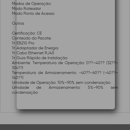
Modos de Operação:
Modo Roteador
Modo Ponto de Acesso
Outros
Certificação: CE
Conteúdo do Pacote:
1× EB210 Pro
1× Adaptador de Energia
1× Cabo Ethernet RJ45
1× Guia Rápido de Instalação
Ambiente: Temperatura de Operação: 0??–40?? (32??–
104??)
Temperatura de Armazenamento: -40??–60?? (-40??–
140??)
Umidade de Operação: 10%–90% sem condensação
Umidade de Armazenamento: 5%–90% sem
condensação