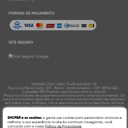
FORMAS DE PAGAMENTO
SITE SEGURO
SHOPAR LTDA | CNPJ: 13.493.649/0001-33
Rua Lucio Flavio Costa, 105 - Bairro: Jardim América - CEP: 58102-622 -
Cabedelo/PB | Proibida reprodução total ou parcial.
Preços e condições de pagamento exclusivos para compras via internet. Os
preços anunciados neste site ou via e-mail promocional podem ser alterados
sem prévio aviso. A Shopar, não é responsável por erros descritivos. As fotos
contidas nesta página são meramente ilustrativas do produto e podem
variar de acordo com o fornecedor/lote do fabricante. Ofertas válidas até o
término de nossos estoques. Vendas sujeitas à análise e confirmação de
SHOPAR e os cookies:
a gente usa cookies para personalizar anúncios e
dados.
melhorar a sua experiência no site.Ao continuar navegando, você
concorda com a nossa
Política de Privacidade
.