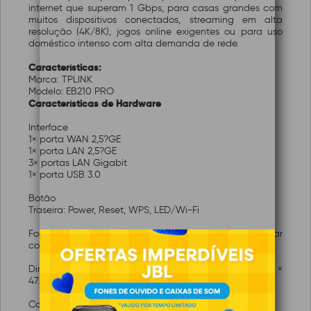
internet que superam 1 Gbps, para casas grandes com
muitos dispositivos conectados, streaming em alta
resolução (4K/8K), jogos online exigentes ou para uso
doméstico intenso com alta demanda de rede.
Características:
Marca: TPLINK
Modelo: EB210 PRO
Características de Hardware
Interface
1× porta WAN 2,5?GE
1× porta LAN 2,5?GE
3× portas LAN Gigabit
1× porta USB 3.0
Botão
Traseira: Power, Reset, WPS, LED/Wi-Fi
Fonte de Alimentação Externa
12V/2A (pode variar
conforme a versão do produto)
Dimensões (L X C X A)
10.6 × 6.0 × 1.9 in (268.6 × 153 ×
47.6 mm)
Características Wireless