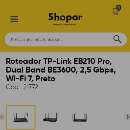
0
Home
>
CONECTIVIDADE
>
ROTEADORES
>
SEM FIO
>
WIFI 7
Roteador TP-Link EB210 Pro,
Dual Band BE3600, 2,5 Gbps,
Wi-Fi 7, Preto
Cód.:
21772