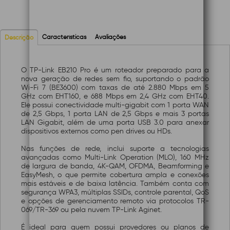
Características
Avaliações
Descrição
O TP-Link EB210 Pro é um roteador preparado para a
nova geração de redes sem fio, suportando o padrão
Wi-Fi 7 (BE3600) com taxas de até 2.880 Mbps em 5
GHz com EHT160, e 688 Mbps em 2,4 GHz com EHT40.
Ele possui conectividade multi-gigabit com 1 porta WAN
de 2,5 Gbps, 1 porta LAN de 2,5 Gbps e mais 3 portas
LAN Gigabit, além de uma porta USB 3.0 para anexar
dispositivos externos como pen drives ou HDs.
Nas funções de rede, inclui suporte a tecnologias
avançadas como Multi-Link Operation (MLO), 160 MHz
de largura de banda, 4K-QAM, OFDMA, Beamforming e
EasyMesh, o que permite cobertura ampla e conexões
mais estáveis e de baixa latência. Também conta com
segurança WPA3, múltiplas SSIDs, controle parental, QoS
e opções de gerenciamento remoto via protocolos TR-
069/TR-369 ou pela nuvem TP-Link Aginet.
É ideal para quem possui provedores ou planos de