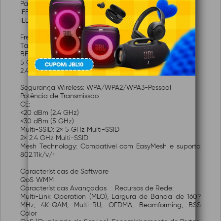
Padrões Wireless:
IEEE 802.11be/ax/ac/n/a 5 GHz
IEEE 802.11be/ax/n/g/b 2.4 GHz
Frequência: 2.4 GHz, 5 GHz
Taxa de Sinal:
BE3600
5 GHz: até 2880 Mbps
2.4 GHz: até 688 Mbps
Segurança Wireless: WPA/WPA2/WPA3-Pessoal
Potência de Transmissão
CE:
<20 dBm (2.4 GHz)
<30 dBm (5 GHz)
Multi-SSID: 2× 5 GHz Multi-SSID
2× 2.4 GHz Multi-SSID
Mesh Technology: Compatível com EasyMesh e suporta
802.11k/v/r
Características de Software
QoS
WMM
Características Avançadas
Recursos de Rede:
Multi-Link Operation (MLO), Largura de Banda de 160?
MHz, 4K-QAM, Multi-RU, OFDMA, Beamforming, BSS
Color