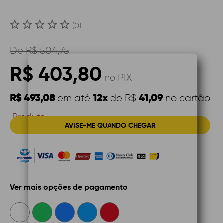
(0)
De
R$ 504,75
R$ 403,80
no PIX
R$ 493,08
12x
41,09
em até
de R$
no cartão
Produto
AVISE-ME QUANDO CHEGAR
Indisponível
Ver mais opções de pagamento