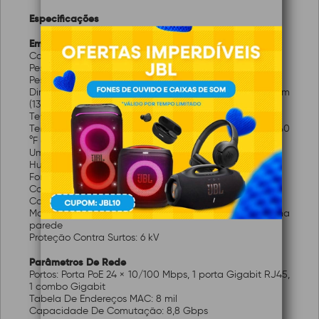
Especificações
Em Geral
Concha: Material metálico
Peso Líquido: 1,90 kg (4,20 lb)
Peso Bruto: 2,65 kg (5,84 lb)
Dimensões (L × A × P): 335,0 mm × 44,5 mm × 226,0 mm
(13,19'' × 1,75'' × 8,90'')
Temperatura De Operação: 0 °C a 45 °C (32 °F a 113 °F)
Temperatura De Armazenamento: –40 °C a 85 °C (–40
°F a 185 °F)
Umidade Operacional: 5% a 95% (sem condensação)
Humidade Relativa: 5% a 95% (sem condensação)
Fonte De Energia: 100~240 VCA, 50/60 Hz, Máx. 4 A
Consumo Máximo De Energia: 250W
Consumo De Energia Em Modo Inativo: 20W
Modo De Instalação: Montado na mesa, montado na
parede
Proteção Contra Surtos: 6 kV
Parâmetros De Rede
Portos: Porta PoE 24 × 10/100 Mbps, 1 porta Gigabit RJ45,
1 combo Gigabit
Tabela De Endereços MAC: 8 mil
Capacidade De Comutação: 8,8 Gbps