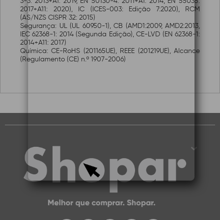
3-3: 2013+A1: 2019, EN 50130-4: 2011+A1: 2014, EN 55035:
2017+A11: 2020), IC (ICES-003: Edição 7:2020), RCM
(AS/NZS CISPR 32: 2015)
Segurança: UL (UL 60950-1), CB (AMD1:2009, AMD2:2013,
IEC 62368-1: 2014 (Segunda Edição), CE-LVD (EN 62368-1:
2014+A11: 2017)
Química: CE-RoHS (201165UE), REEE (201219UE), Alcance
(Regulamento (CE) n.º 1907-2006)