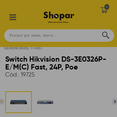
0
Home
>
CONECTIVIDADE
>
SWITCH
>
NÃO
GERENCIÁVEL
>
FAST
Switch Hikvision DS-3E0326P-
E/M(C) Fast, 24P, Poe
Cód.:
19725