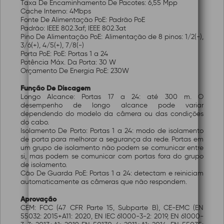
Taxa De Encaminhamento De Pacotes: 6,55 Mpp
Cache Interno: 4Mbps
Fonte De Alimentação PoE: Padrão PoE
Padrão: IEEE 802.3af; IEEE 802.3at
Pino De Alimentação PoE: Alimentação de 8 pinos: 1/2(-),
3/6(+), 4/5(+), 7/8(-)
Porta PoE: PoE: Portas 1 a 24
Potência Máx. Da Porta: 30 W
Orçamento De Energia PoE: 230W
Função De Discagem
Longo Alcance: Portas 17 a 24: até 300 m. O
desempenho de longo alcance pode variar
dependendo do modelo da câmera ou das condições
do cabo.
Isolamento De Porto: Portas 1 a 24: modo de isolamento
de porta para melhorar a segurança da rede. Portas em
um grupo de isolamento não podem se comunicar entre
si, mas podem se comunicar com portas fora do grupo
de isolamento.
Cão De Guarda PoE: Portas 1 a 24: detectam e reiniciam
automaticamente as câmeras que não respondem.
Aprovação
CEM: FCC (47 CFR Parte 15, Subparte B), CE-EMC (EN
55032: 2015+A11: 2020, EN IEC 61000-3-2: 2019, EN 61000-