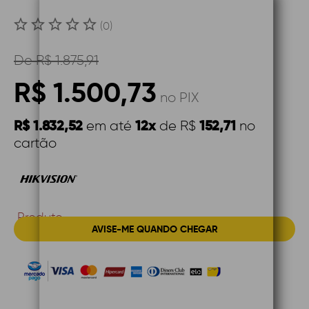
(0)
De
R$ 1.875,91
R$ 1.500,73
no PIX
R$ 1.832,52
12x
152,71
em até
de R$
no
cartão
Produto
AVISE-ME QUANDO CHEGAR
Indisponível