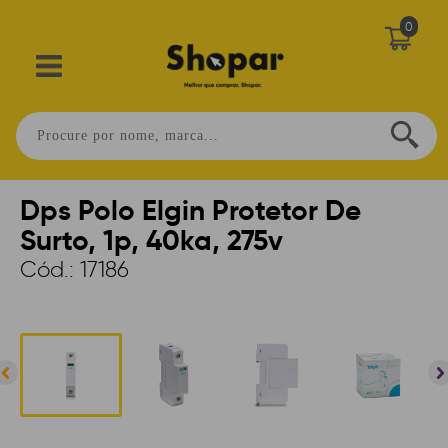
0
Home
>
ENERGIA
>
FILTRO DE LINHA
>
1P A 6P
Dps Polo Elgin Protetor De
Surto, 1p, 40ka, 275v
Cód.:
17186