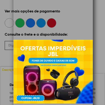
Ver mais opções de pagamento
Consulte o frete e a disponibilidade:
Não sei meu CEP
OK
Avaliações
Descrição
Descrição:
São equipamentos que conseguem proteger sobre
tensões na rede elétrica, tem conhecimento sobre a
pratica de proteger além de domésticos,
transformadores, painéis de energia.