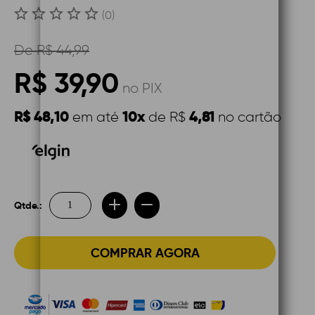
(0)
De
R$ 44,99
R$ 39,90
no PIX
R$ 48,10
10x
4,81
em até
de R$
no cartão
Qtde.:
COMPRAR AGORA