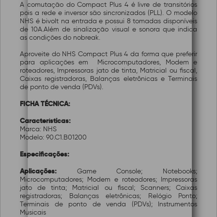
A comutação do Compact Plus 4 é livre de transitórios
pois a rede e inversor são sincronizados (PLL). O modelo
NHS é bivolt na entrada e possui 8 tomadas disponíveis
de 10A.Além de sinalização visual e sonora que indica
as condições do nobreak.
Aproveite do NHS Compact Plus 4 da forma que preferir
para aplicações em Microcomputadores, Modem e
roteadores, Impressoras jato de tinta, Matricial ou fiscal,
Caixas registradoras, Balanças eletrônicas e Terminais
de ponto de venda (PDVs).
FICHA TÉCNICA:
Características:
Marca: NHS
Modelo: 90.C1.B01200
Especificações:
Aplicações:
Game Console; Notebooks;
Microcomputadores; Modem e roteadores; Impressoras
jato de tinta; Matricial ou fiscal; Scanners; Caixas
registradoras; Balanças eletrônicas; Relógio Ponto;
Terminais de ponto de venda (PDVs); Instrumentos
Musicais