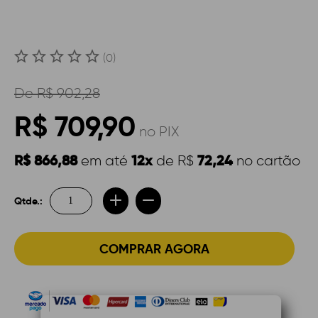
(0)
De
R$ 902,28
R$ 709,90
no PIX
R$ 866,88
12x
72,24
em até
de R$
no cartão
Qtde.:
COMPRAR AGORA