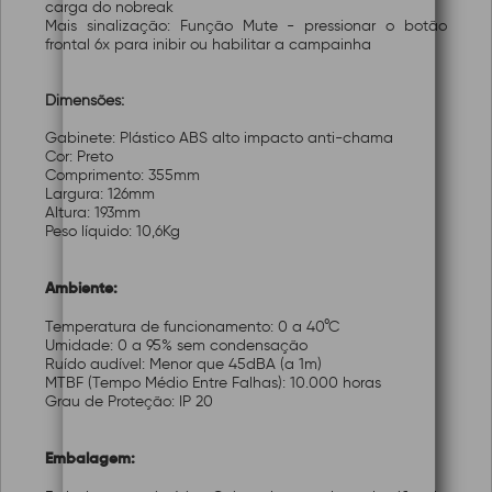
carga do nobreak
Mais sinalização: Função Mute - pressionar o botão
frontal 6x para inibir ou habilitar a campainha
Dimensões:
Gabinete: Plástico ABS alto impacto anti-chama
Cor: Preto
Comprimento: 355mm
Largura: 126mm
Altura: 193mm
Peso líquido: 10,6Kg
Ambiente:
Temperatura de funcionamento: 0 a 40°C
Umidade: 0 a 95% sem condensação
Ruído audível: Menor que 45dBA (a 1m)
MTBF (Tempo Médio Entre Falhas): 10.000 horas
Grau de Proteção: IP 20
Embalagem: