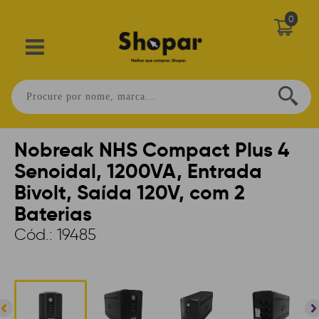
0
Home
>
ENERGIA
>
NOBREAKS
>
1001VA A 2000VA
>
TORRE
Nobreak NHS Compact Plus 4
Senoidal, 1200VA, Entrada
Bivolt, Saída 120V, com 2
Baterias
Cód.:
19485