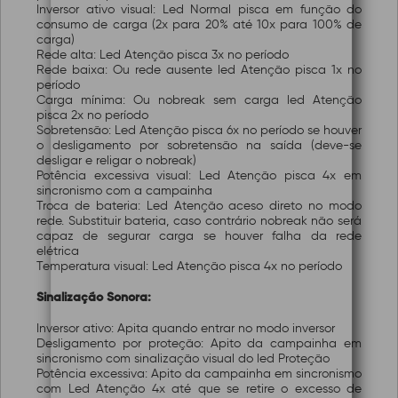
Inversor ativo visual: Led Normal pisca em função do
consumo de carga (2x para 20% até 10x para 100% de
carga)
Rede alta: Led Atenção pisca 3x no período
Rede baixa: Ou rede ausente led Atenção pisca 1x no
período
Carga mínima: Ou nobreak sem carga led Atenção
pisca 2x no período
Sobretensão: Led Atenção pisca 6x no período se houver
o desligamento por sobretensão na saída (deve-se
desligar e religar o nobreak)
Potência excessiva visual: Led Atenção pisca 4x em
sincronismo com a campainha
Troca de bateria: Led Atenção aceso direto no modo
rede. Substituir bateria, caso contrário nobreak não será
capaz de segurar carga se houver falha da rede
elétrica
Temperatura visual: Led Atenção pisca 4x no período
Sinalização Sonora:
Inversor ativo: Apita quando entrar no modo inversor
Desligamento por proteção: Apito da campainha em
sincronismo com sinalização visual do led Proteção
Potência excessiva: Apito da campainha em sincronismo
com Led Atenção 4x até que se retire o excesso de