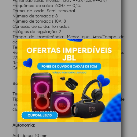
Fx. tensão saída inversor: 120V +-5% (220V+-5%)
Frequência de saída: 60Hz +- 0,1%
Forma-de-onda: Semi-senoidal
Número de tomadas: 8
Número de tomadas 10A: 8
Conexão de saída: Tomadas
Estágios de regulação: 2
Tempo de transferência: Menor que 4ms/Tempo de
acionamento do inversor menor que 0,8ms
Tempo de comutação: Menor que 4ms
Rend. pl. carga rede: >= 95% para 120V/120V ou
220V/220V / >= 90% para 120V/220V ou 220V/120V
Rend. pl. carga inversor: >= 80%
Grupo gerador: Compatibilidade sob consulta
Bateria:
Tensão operação: 24V
Tipo de bateria: Chumbo ácida selada VRLA livre de
manutenção e à prova de vazamento
Quantidade de baterias: 2 x 7Ah/12V
Autonomia:
Aut. típica: 10 min