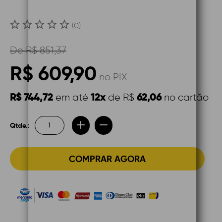
(0)
De
R$ 851,37
R$ 609,90
no PIX
R$ 744,72
12x
62,06
em até
de R$
no cartão
Qtde.:
COMPRAR AGORA