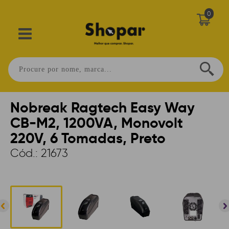
0
Home
>
ENERGIA
>
NOBREAKS
>
1001VA A 2000VA
>
TORRE
Nobreak Ragtech Easy Way
CB-M2, 1200VA, Monovolt
220V, 6 Tomadas, Preto
Cód.:
21673