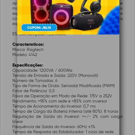
aparelhos simultaneamente. Seu design compacto e
moderno em preto facilita a integração em diversos
espaços. Ideal para usuários que buscam segurança e
confiabilidade no fornecimento de energia para seus
equipamentos essenciais.
ESPECIFICAÇÕES TÉCNICAS
Características:
Marca: Ragtech
Modelo: 4142
Especificações:
Capacidade: 1200VA / 600Wa
Tensão de Entrada e Saída: 220V (Monovolt)
Número de Tomadas: 6
Tipo de Forma de Onda: Senoidal Modificada (PWM)
Fator de Potência: 0,5
Faixa de Operação em Modo de Rede: 175V a 252V
Rendimento: >95% com rede e >85% com inversor
Tempo de Acionamento do Inversor: 0,7 ms
Tempo de Carga da Bateria Interna (até 80%): 8 horas
Regulação de Saída do Inversor: <+/- 2% com carga
linear
Frequência de Saída do Inversor: 60Hz ±1%
Tempo de Resposta do Estabilizador: 1 ciclo de rede