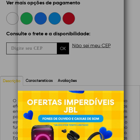
Ver mais opções de pagamento
Consulte o frete e a disponibilidade:
Não sei meu CEP
OK
Características
Avaliações
Descrição
O Nobreak Ragtech Easy Way CB-M2 é uma solução
eficiente para proteção de equipamentos eletrônicos
em ambientes domésticos e pequenos escritórios. Com
potência de 1200VA e operação monovolt 220V, oferece
estabilização e filtragem de energia, garantindo o
funcionamento contínuo de dispositivos como
computadores, roteadores e sistemas de áudio.
Equipada com 6 tomadas, permite conectar múltiplos