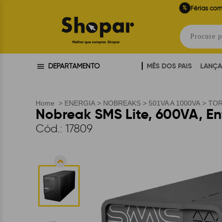
%
Férias com
MÊS DOS PAIS
LANÇ
DEPARTAMENTO
Home
>
ENERGIA
>
NOBREAKS
>
501VA A 1000VA
>
TO
Nobreak SMS Lite, 600VA, En
Cód.:
17809