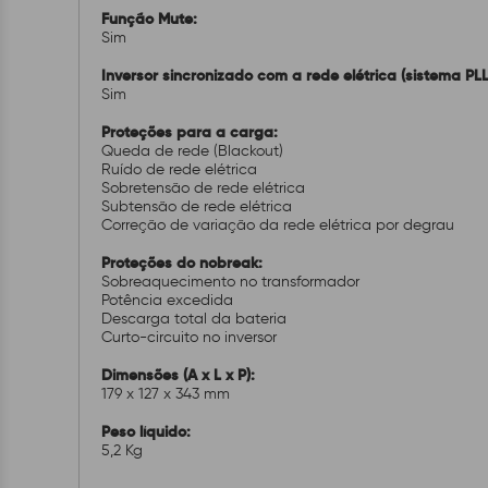
Função Mute:
Sim
Inversor sincronizado com a rede elétrica (sistema PLL
Sim
Proteções para a carga:
Queda de rede (Blackout)
Ruído de rede elétrica
Sobretensão de rede elétrica
Subtensão de rede elétrica
Correção de variação da rede elétrica por degrau
Proteções do nobreak:
Sobreaquecimento no transformador
Potência excedida
Descarga total da bateria
Curto-circuito no inversor
Dimensões (A x L x P):
179 x 127 x 343 mm
Peso líquido:
5,2 Kg