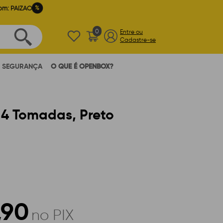
%
om: PAIZAO
0
Entre ou
Cadastre-se
SEGURANÇA
O QUE É OPENBOX?
 4 Tomadas, Preto
,90
no PIX