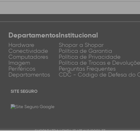
Departamentos
Institucional
Hardware
Shopar a Shopar
Conectividade
Política de Garantia
Computadores
Política de Privacidade
Imagem
Política de Trocas e Devoluçõ
Periféricos
Perguntas Frequentes
Departamentos
CDC - Código de Defesa do 
SITE SEGURO
SHOPAR LTDA | CNPJ: 13.493.649/0001-33
a, 105 - Bairro: Jardim América - CEP: 58102-622 - Cabedelo/PB | Proibida reprod
ternet. Os preços anunciados neste site ou via e-mail promocional podem ser al