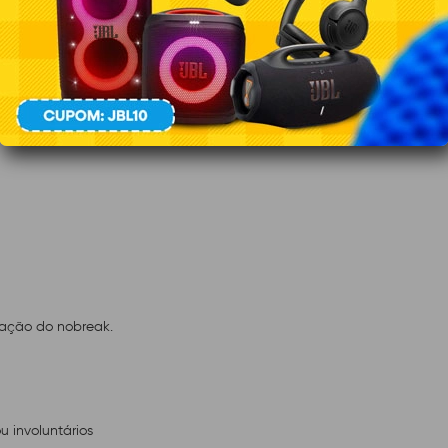
 memória Flash
ração do nobreak.
 involuntários