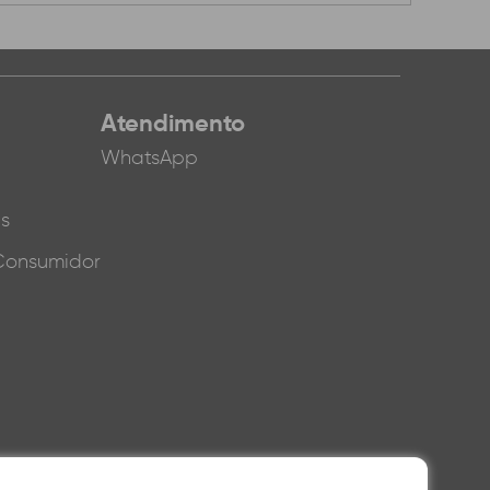
Atendimento
WhatsApp
es
Consumidor
ução total ou parcial.
terados sem prévio aviso. A Shopar, não é responsável por erros