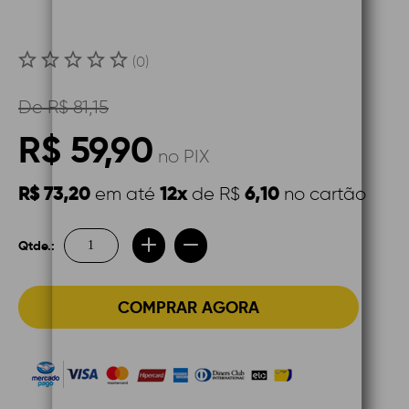
(0)
De
R$ 81,15
R$ 59,90
no PIX
R$ 73,20
12x
6,10
em até
de R$
no cartão
Qtde.:
COMPRAR AGORA