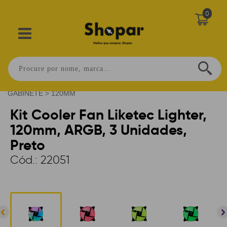
0
Home
>
INFORMÁTICA
>
REFRIGERAÇÃO
>
FAN
GABINETE
>
120MM
Kit Cooler Fan Liketec Lighter,
120mm, ARGB, 3 Unidades,
Preto
Cód.:
22051