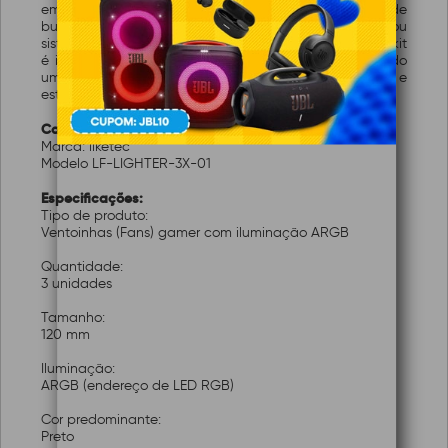
em preto permite integração com diferentes estilos de
builds, e o conjunto é compatível com controladoras ou
sistemas de iluminação ARGB das placas-mãe. Esse kit
é indicado para quem está montando ou atualizando
um PC gamer em busca de melhor circulação de ar e
estética com luzes customizáveis.
Características:
Marca: liketec
Modelo LF-LIGHTER-3X-01
Especificações:
Tipo de produto:
Ventoinhas (Fans) gamer com iluminação ARGB
Quantidade:
3 unidades
Tamanho:
120 mm
Iluminação:
ARGB (endereço de LED RGB)
Cor predominante:
Preto