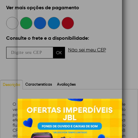
Ver mais opções de pagamento
Consulte o frete e a disponibilidade:
Não sei meu CEP
OK
Características
Avaliações
Descrição
O kit 3x Fan Liketec Lighter 120 mm é um conjunto de
ventoinhas gamer com iluminação ARGB desenvolvido
para melhorar a ventilação interna do gabinete com
efeito visual dinâmico. Cada fan de 120 mm proporciona
fluxo de ar eficiente para resfriar componentes como
CPU, GPU e placa-mãe, enquanto a iluminação ARGB
adiciona iluminação personalizável ao setup. O design