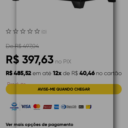
(0)
De
R$ 497,04
R$ 397,63
no PIX
R$ 485,52
12x
40,46
em até
de R$
no cartão
Produto
AVISE-ME QUANDO CHEGAR
Indisponível
Ver mais opções de pagamento