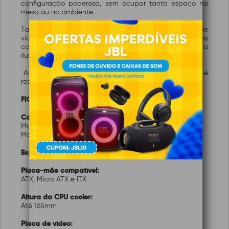
configuração poderosa, sem ocupar tanto espaço na
mesa ou no ambiente.
Tanto a lateral quanto o topo do gabinete são feitos de
vidro temperado, o que proporciona uma visão clara dos
componentes internos, permitindo exibir com estilo a
iluminação RGB e a organização interna do seu PC.
Além de trazer um toque sofisticado, o vidro também é
resistente e durável.
FICHA TÉCNICA:
Características:
Marca: K-Mex
Modelo: CG04J1RH001CB0X
Especificações:
Placa-mãe compatível:
ATX, Micro ATX e ITX
Altura da CPU cooler:
Até 165mm
Placa de vídeo: