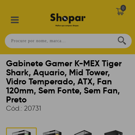
0
Home
>
INFORMÁTICA
>
GABINETE
>
MID TOWER
>
GAMER
Gabinete Gamer K-MEX Tiger
Shark, Aquario, Mid Tower,
Vidro Temperado, ATX, Fan
120mm, Sem Fonte, Sem Fan,
Preto
Cód.:
20731