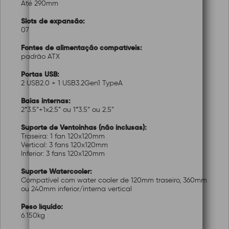
Até 290mm
Slots de expansão:
07
Fontes de alimentação compatíveis:
padrão ATX
Portas USB:
2 USB2.0 + 1 USB3.2Gen1 TypeA
Baias internas:
2*3.5”+1x2.5” ou 1*3.5” ou 2.5”
Suporte de Ventoinhas (não inclusas):
Traseira: 1 fan 120x120mm
Vertical: 3 fans 120x120mm
Inferior: 3 fans 120x120mm
Suporte Watercooler:
Compatível com water cooler de 120mm traseiro, 360mm
ou 240mm inferior/interna vertical
Peso líquido:
6.150kg