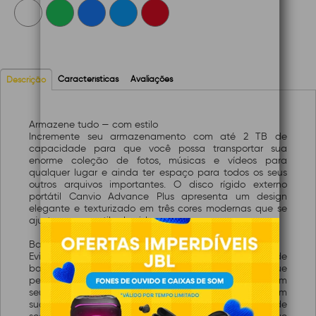
Características
Avaliações
Descrição
Armazene tudo — com estilo
Incremente seu armazenamento com até 2 TB de
capacidade para que você possa transportar sua
enorme coleção de fotos, músicas e vídeos para
qualquer lugar e ainda ter espaço para todos os seus
outros arquivos importantes. O disco rígido externo
portátil Canvio Advance Plus apresenta um design
elegante e texturizado em três cores modernas que se
ajusta ao seu estilo de vida.
Backup automático e proteção por senha
Evite perder conteúdos valiosos com o software de
backup de armazenamento Toshiba já incluído* que
permite agendar o seu backup automaticamente em
seu PC. Evite que usuários não autorizados acessem
suas informações pessoais com o software de