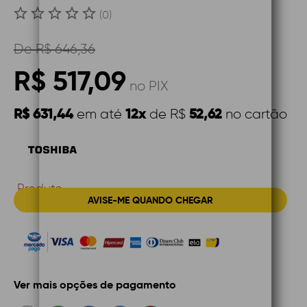
(0)
De
R$ 646,36
R$ 517,09
no PIX
R$ 631,44
12x
52,62
em até
de R$
no cartão
Produto
AVISE-ME QUANDO CHEGAR
Indisponível
Ver mais opções de pagamento