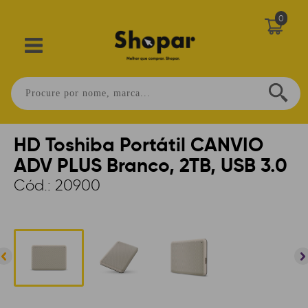
0
Home
>
INFORMÁTICA
>
HARD DISK
>
EXTERNO
HD Toshiba Portátil CANVIO
ADV PLUS Branco, 2TB, USB 3.0
Cód.:
20900