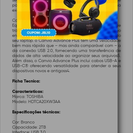
segurança de armazenamento Toshiba já incluído* que
possibilita proteger seu disco rígido com uma senha
exclusiva.
Conectividade versátil
Equipado com a tecnologia USB 3.0, você pode
transferir e fazer backup dos arquivos on the go
enquanto alimenta o drive através da conexão USB do
seu laptop. o Canvio Advance Plus tem uma velocidade
bem mais rápida que – mas ainda comparável com – a
da conexão USB 2.0, fornecendo uma transferência de
dados de alta velocidade ao organizar seus arquivos5.
Além disso, o Canvio Advance Plus inclui cabos USB-A e
USB-C® oferecendo versatilidade para atender a seus
dispositivos novos e antigoss4.
Ficha Tecnica:
Características:
Marca: TOSHIBA
Modelo: HDTCA20XW3AA
Especificações técnicas:
Cor: Branco
Capacidade: 2TB
Interface: USB 3.0