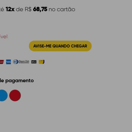
12x
68,75
té
de R$
no cartão
ível
AVISE-ME QUANDO CHEGAR
 de pagamento