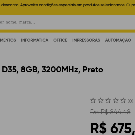
 desconto! Aproveite condições especiais em produtos selecionados. Cup
AMENTOS
INFORMÁTICA
OFFICE
IMPRESSORAS
AUTOMAÇÃO
35, 8GB, 3200MHz, Preto
(0)
De
R$ 844,48
R$ 675