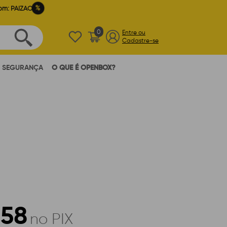
%
om: PAIZAO
0
Entre ou
Cadastre-se
SEGURANÇA
O QUE É OPENBOX?
,58
no PIX