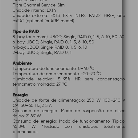
Fibre Channel Service: Sim
Unidade interna: EXT4
Unidade externa: EXT3, EXT4, NTFS, FAT32, HFS+, and
exFAT (optional for ARM model)
Tipo de RAID
8-bay (and more): JBOD, Single, RAID 0, 1, 5, 6, 10, 50, 60
6-bay: JBOD, Single, RAID 0, 1, 5, 6, 10, 50
4-bay: JBOD, Single, RAID 0, 1, 5, 6, 10
2-bay: JBOD, Single, RAID 0, 1
Ambiente
Temperatura de funcionamento: 0–40 °C
Temperatura de armazenamento: -20–70 °C
Humidade relativa: 5–95% HR sem condensação,
termómetro molhado: 27 ?C
Energia
Unidade de fonte de alimentação: 250 W, 100–240 V
CA, 50–60 Hz, 3,5 A
Consumo de energia: Modo de suspensão de disco
rígido: 21,891W
Consumo de energia: Modo de funcionamento, Típico:
45,898 W *Testado com unidades totalmente
preenchidas.