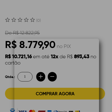
(0)
De
R$ 12.822,95
R$ 8.779,90
no PIX
R$ 10.721,16
12x
893,43
em até
de R$
no
cartão
Qtde.:
COMPRAR AGORA