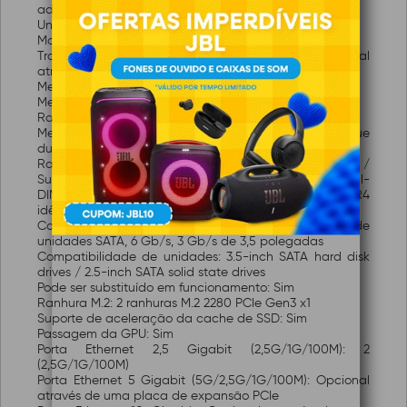
adaptador PCIe
Unidade de ponto flutuante: Sim
Motor de encriptação: Sim (AES-NI)
Transcodificação de aceleração de hardware: Opcional
através de um adaptador PCIe
Memória do sistema: SODIMM DDR4 de 8 GB (1 × 8 GB)
Memória máxima: 64 GB (2 × 32 GB)
Ranhura de memória: 2 módulos SODIMM DDR4
Memória Flash: 5 GB (Proteção de SO de arranque
duplo)
Ranhura de memória: 2 módulos SODIMM DDR4 /
Suportam memória ECC * Para configurações dual-
DIMM, deve utilizar um par de módulos de DDR4
idênticos.
Compartimentos de unidades: 6 compartimentos de
unidades SATA, 6 Gb/s, 3 Gb/s de 3,5 polegadas
Compatibilidade de unidades: 3.5-inch SATA hard disk
drives / 2.5-inch SATA solid state drives
Pode ser substituído em funcionamento: Sim
Ranhura M.2: 2 ranhuras M.2 2280 PCIe Gen3 x1
Suporte de aceleração da cache de SSD: Sim
Passagem da GPU: Sim
Porta Ethernet 2,5 Gigabit (2,5G/1G/100M): 2
(2,5G/1G/100M)
Porta Ethernet 5 Gigabit (5G/2,5G/1G/100M): Opcional
através de uma placa de expansão PCIe