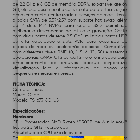
de 2,2 GHz e 8 GB de memória DDR4, expansível até 64
GB, oferece desempenho consistente para virtualização,
armazenamento centralizado e serviços de rede. Possui
6 baias SATA de 3,5?/2,5? com suporte hot-swap, além
de 2 slots M.2 NVMe para cache SSD, permitindo
melhorar o desempenho de leitura e gravação. Conta
com duas portas de rede 2.5 GbE, múltiplas portas USB
de alta velocidade e slots PCIe para expansão de
placas de rede ou aceleração adicional. Compatível
com diferentes níveis RAID (0, 1, 5, 6, 10, 50) e sistemas
operacionais QNAP QTS ou QuTS hero, é indicado para
armazenamento de arquivos, backup corporativo,
virtualização leve e infraestrutura de dados em
pequenas e médias empresas.
FICHA TÉCNICA:
Características:
Marca: Qnap
Modelo: TS-673-8G-US
Especificações:
Hardware
CPU: Processador AMD Ryzen V1500B de 4 núcleos/8
fios de 2,2 GHz incorporado
Arquitetura da CPU: x86 de 64 bits
Processadores gráficos: Opcional através de um