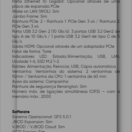
Porta Ethernet 10 Gigabit: Opcional através de uma
placa de expansão PCIe
Wake on LAN (WOL): Sim
Jumbo Frame: Sim
Ranhura PCIe: 2 - Ranhura 1: PCIe Gen 3 x4 / Ranhura 2:
PCIe Gen 3 x4
Porta USB 3.2 Gen 2 (10 Gb/s): 3 portas USB 3.2 Gen2 de
tipo A de 10 Gb/s / 1 porta USB 3.2 Gen1 de tipo C de 5
Gb/s
Saída HDMI: Opcional através de um adaptador PCIe
Fator de forma: Torre
Indicadores LED: Estado/Alimentação, USB, LAN,
Unidade 1-6, SSD M.2 1-2
Botões: Alimentação, Reiniciar, USB, Cópia automática
Ventoinha: Ventoinhas do sistema: 2 ventoinhas de
92mm / Ventoinha da CPU: 1 ventoinha de 60 mm
Aviso do sistema: Campainha
Ranhura de segurança Kensington: Sim
Número máx. de ligações simultâneas (CIFS) — com a
memória máx.: 2000
Software
Sistema Operacional: QTS 5.0.1
JBOD Expansion: Sim
VJBOD / VJBOD Cloud: Sim
iSCSI Service: Sim