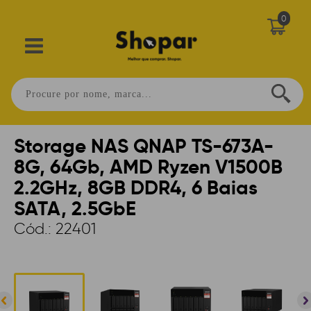
0
Home
>
INFORMÁTICA
>
NAS
>
STORAGE
Storage NAS QNAP TS-673A-
8G, 64Gb, AMD Ryzen V1500B
2.2GHz, 8GB DDR4, 6 Baias
SATA, 2.5GbE
Cód.:
22401