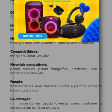
1 tapete adesivo Light Grip
Dimensões:
21,6 × 30,5 cm (8,5" × 12")
Nível de fixação:
leve aderência (Light Grip)
Material:
base plástica com superfície adesiva leve e durável
Compatibilidade:
máquina Cricut Joy Xtra
Materiais compatíveis:
papel comum, papel fotográfico, cardstock leve e
materiais imprimíveis
Função:
fixar materiais leves durante o corte e permitir remoção
limpa após o uso
Reutilização:
sim, podendo ser usada diversas vezes conforme a
conservação da área adesiva