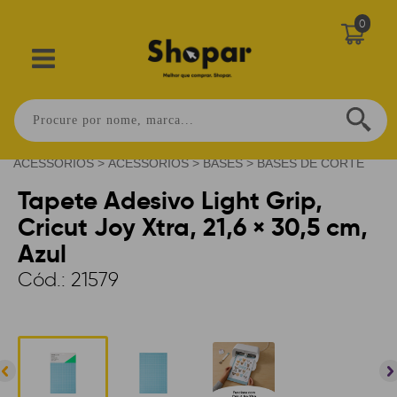
0
Home
>
MATERIAIS E
ACESSORIOS
>
ACESSORIOS
>
BASES
>
BASES DE CORTE
Tapete Adesivo Light Grip,
Cricut Joy Xtra, 21,6 × 30,5 cm,
Azul
Cód.:
21579