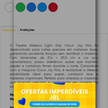
Avaliações
Descrição
O Tapete Adesivo Light Grip Cricut Joy Xtra foi
desenvolvido para cortes precisos em materiais leves,
garantindo excelente fixação sem danificar o material.
Com dimensões de 21,6 × 30,5 cm e cor azul
característica, possui aderência suave que mantém
papéis e cartolinas firmes durante o corte. Compatível
com a máquina Cricut Joy Xtra, é reutilizável e oferece
estabilidade ideal para papel, cardstock leve e
materiais imprimíveis. Perfeito para artesãos e criadores
que buscam precisão e praticidade em projetos de
papelaria e personalização.
Marca:
Cricut
Modelo:
2010626
Itens inclusos: