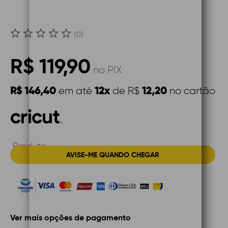
(0)
R$ 119,90
no PIX
R$ 146,40
12x
12,20
em até
de R$
no cartão
Produto
AVISE-ME QUANDO CHEGAR
Indisponível
Ver mais opções de pagamento