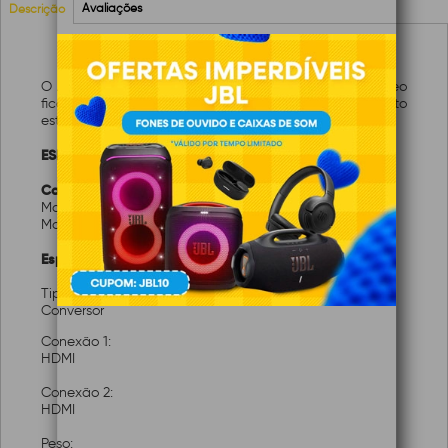
Avaliações
Descrição
O Adaptador HDMI é uma acessório para áudio e vídeo
ficarem ainda mais nítidos e com o som em perfeito
estado. Ele vai ajudar na conexão.
ESPECIFICAÇÕES TÉCNICAS
Características:
Marca: KOKAY
Modelo: 056-2210
Especificações:
Tipo de cabo:
Conversor
Conexão 1:
HDMI
Conexão 2:
HDMI
Peso: