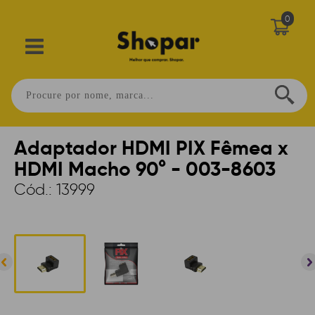
0
Home
>
PERIFÉRICOS
>
ACESSÓRIOS
>
CABOS
Adaptador HDMI PIX Fêmea x
HDMI Macho 90° - 003-8603
Cód.:
13999