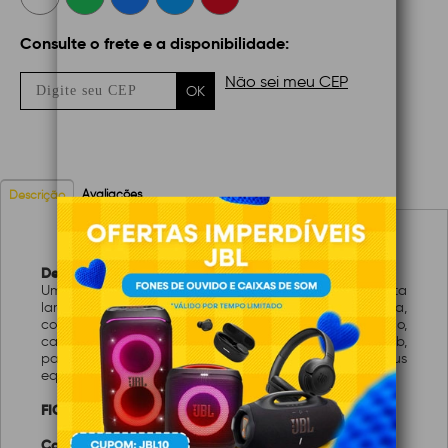
Consulte o frete e a disponibilidade:
Não sei meu CEP
OK
Avaliações
Descrição
Descrição:
Um Cabo que oferece os recursos mais modernos: alta
largura de banda, dual view e proporção de cinema,
compatível com todos os formatos de 3D do mercado,
cabos em total conformidade com o padrão HDMI 2.0b,
para que você possa obter o melhor de seus
equipamentos, pontas Gold 24k 2.0b - 19 pinos HDR
FICHA TÉCNICA
Características: