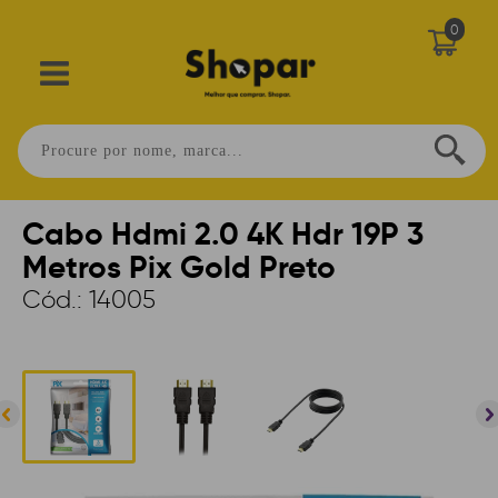
0
Home
>
PERIFÉRICOS
>
ACESSÓRIOS
>
CABOS
Cabo Hdmi 2.0 4K Hdr 19P 3
Metros Pix Gold Preto
Cód.:
14005