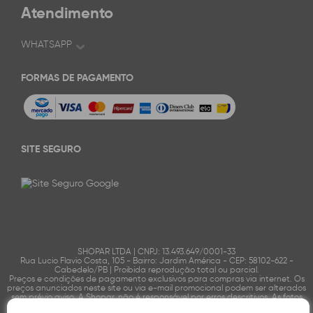
Atendimento
WHATSAPP
FORMAS DE PAGAMENTO
SITE SEGURO
SHOPAR LTDA | CNPJ: 13.493.649/0001-33
Rua Lucio Flavio Costa, 105 - Bairro: Jardim América - CEP: 58102-622 -
Cabedelo/PB | Proibida reprodução total ou parcial.
Preços e condições de pagamento exclusivos para compras via internet. Os
preços anunciados neste site ou via e-mail promocional podem ser alterados
sem prévio aviso. A Shopar, não é responsável por erros descritivos. As fotos
contidas nesta página são meramente ilustrativas do produto e podem