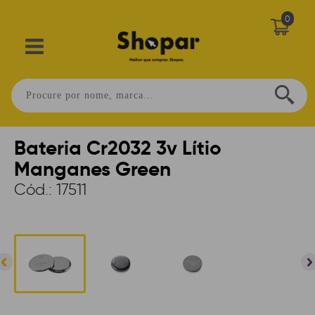
0
Home
>
PERIFÉRICOS
>
ACESSÓRIOS
>
PILHAS
Bateria Cr2032 3v Lítio
Manganes Green
Cód.:
17511