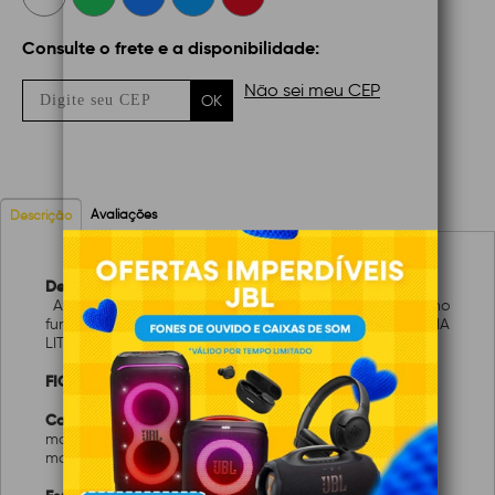
Consulte o frete e a disponibilidade:
Não sei meu CEP
OK
Avaliações
Descrição
Descrição:
A durabilidade e confiabilidade que você precisa no
funcionamento de seus equipamentos com BATERIA
LITIO 3V CR2032 EMB/5 013-3032 - GREEN.
FICHA TÉCNICA:
Características:
marca: PIX/5+/KOKAY
modelo: 013-3032