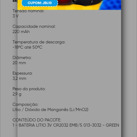
Especificações:
Tensão nominal:
3 V
Capacidade nominal:
220 mAh
Temperatura de descarga:
-18ºC até 50ºC
Diâmetro:
20 mm
Espessura:
3,2 mm
Peso do produto:
2,9 g
Composição:
Lítio / Dióxido de Manganês (Li/MnO2)
CONTEÚDO DO PACOTE:
1 - BATERIA LITIO 3V CR2032 EMB/5 013-3032 - GREEN