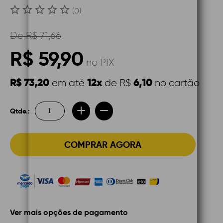
(0)
De
R$ 71,66
R$ 59,90
no PIX
R$ 73,20
12x
6,10
em até
de R$
no cartão
Qtde.:
COMPRAR AGORA
Ver mais opções de pagamento