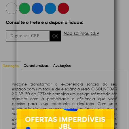
Consulte o frete e a disponibilidade:
Não sei meu CEP
OK
Características
Avaliações
Descrição
Imagine transformar a experiência sonora do seu
espaço com um toque de elegância retrô. O SOUNDBAR
2.0 SB-30 da C3Tech combina um design sofisticado em
madeira com a praticidade e eficiência que você
precisa para seus notebooks e desktops. Com uma
qualidade de som superior e ajustes fáceis, ele traz a
harmonia perfeita entre estilo e funcionalidade,
garantindo que cada momento seja sonorizado com
excelência. Deixe seu ambiente mais charmoso e
envolvente com um produto que une o clássico ao