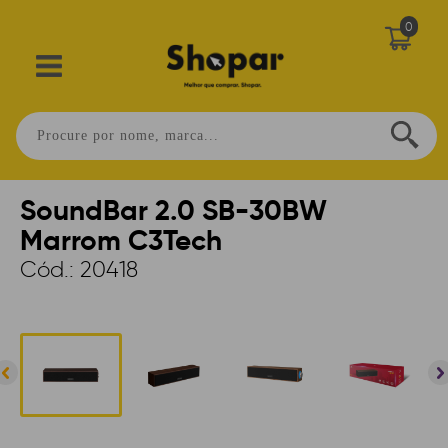
0
Home
>
PERIFÉRICOS
>
CAIXA DE SOM
>
COM FIO
>
OFFICE
SoundBar 2.0 SB-30BW
Marrom C3Tech
Cód.:
20418