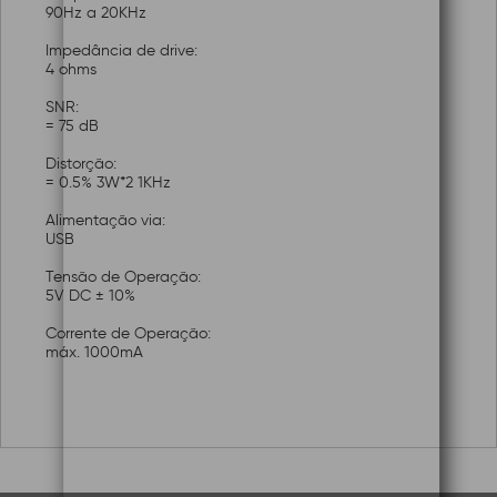
90Hz a 20KHz
Impedância de drive:
4 ohms
SNR:
= 75 dB
Distorção:
= 0.5% 3W*2 1KHz
Alimentação via:
USB
Tensão de Operação:
5V DC ± 10%
Corrente de Operação:
máx. 1000mA