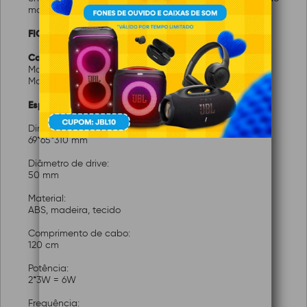
moderno.
FICHA TÉCNICA:
Características:
Marca:
C3-Tech
Modelo:
SB-30BW
Especificações:
Dimensão:
69*65*310 mm
Diâmetro de drive:
50 mm
Material:
ABS, madeira, tecido
Comprimento de cabo:
120 cm
Potência:
2*3W = 6W
Frequência: