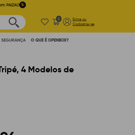
%
om: PAIZAO
0
Entre ou
Cadastre-se
SEGURANÇA
O QUE É OPENBOX?
ripé, 4 Modelos de