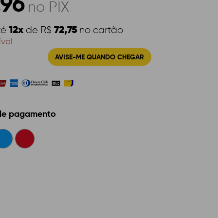
,96
no PIX
12x
72,75
té
de R$
no cartão
ível
AVISE-ME QUANDO CHEGAR
 de pagamento