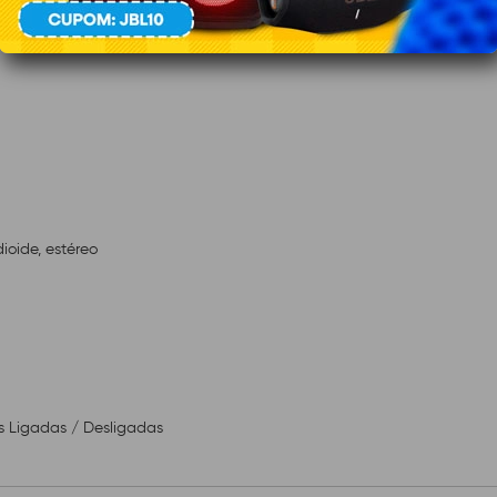
ioide, estéreo
s Ligadas / Desligadas