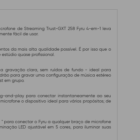
icrofone de Streaming Trust-GXT 258 Fyru 4-em-1 leva
ente fácil de usar.
ntos da mais alta qualidade possível. É por isso que o
estúdio quase profissional.
ma gravação clara, sem ruídos de fundo - ideal para
padrão para gravar uma configuração de música estéreo
st em grupo.
ug-and-play para conectar instantaneamente ao seu
 microfone o dispositivo ideal para vários propósitos; de
'' para conectar o Fyru a qualquer braço de microfone
uminação LED ajustável em 5 cores, para iluminar suas