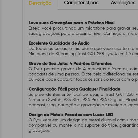
Características
Avaliações
Descrição
Leve suas Gravações para o Próximo Nível
Esteja você procurando um microfone para gravar seu
suas gravações para o próximo nível. Conheça o micro
Excelente Qualidade de Áudio
De todas as coisas, o microfone que você usa tem o ma
Microfone de Streaming Trust GXT 258 Fyru 4 em 1 é con
Grave do Seu Jeito: 4 Padrões Diferentes
O Fyru permite gravar de 4 maneiras diferentes, ot
podcasts de uma pessoa. Opte pelo bidirecional se es
ou você pode capturar todos os sons ao redor com o p
Configuração Fácil para Qualquer Finalidade
Surpreendentemente fácil de usar, o Trust GXT 25
Nintendo Switch, PS4 Slim, PS4 Pro, PS4 Original, Playst
podcast, vlog, narração e gravação de música a jogos
Design de Metais Pesados com Luzes LED
O Fyru vem em um design de metal durável com uma fre
compatível ou monte-o no suporte do tripé, garantind
gravações.