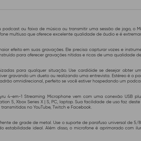
 podcast ou faixa de música ou transmitir uma sessão de jogo, o M
fone multiuso que oferece excelente qualidade de áudio e é extremam
ior efeito em suas gravações. Ele precisa capturar vozes e instrume
struído para oferecer gravações nítidas e ricas de uma qualidade de 
imizadas para qualquer situação. Use cardióide se desejar obter u
tiver gravando um dueto ou realizando uma entrevista. Estéreo é o 
adrão omnidirecional, perfeito se você estiver hospedando um podca
8 Fyru 4-em-1 Streaming Microphone vem com uma conexão USB pl
ation 5, Xbox Series X | S, PC, laptop. Sua facilidade de uso faz deste
 transmitidos no YouTube, Twitch e Facebook.
nte de grade de metal. Use o suporte de parafuso universal de 5/8 
o estabilidade ideal. Além disso, o microfone é aprimorado com il