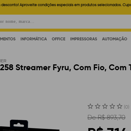
 desconto! Aproveite condições especiais em produtos selecionados. Cup
AMENTOS
INFORMÁTICA
OFFICE
IMPRESSORAS
AUTOMAÇÃO
MER
258 Streamer Fyru, Com Fio, Com T
(0)
De
R$ 893,70