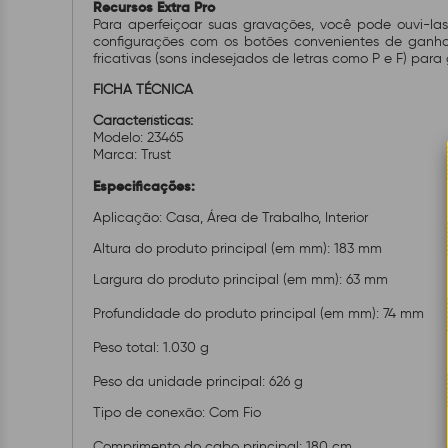
Recursos Extra Pro
Para aperfeiçoar suas gravações, você pode ouvi-la
configurações com os botões convenientes de ganho do
fricativas (sons indesejados de letras como P e F) par
FICHA TÉCNICA
Características:
Modelo: 23465
Marca: Trust
Especificações:
Aplicação: Casa, Área de Trabalho, Interior
Altura do produto principal (em mm): 183 mm
Largura do produto principal (em mm): 63 mm
Profundidade do produto principal (em mm): 74 mm
Peso total: 1.030 g
Peso da unidade principal: 626 g
Tipo de conexão: Com Fio
Comprimento do cabo principal: 180 cm