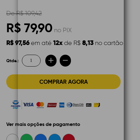
De
R$ 109,42
R$ 79,90
no PIX
R$ 97,56
12x
8,13
em até
de R$
no cartão
Qtde.:
COMPRAR AGORA
Ver mais opções de pagamento