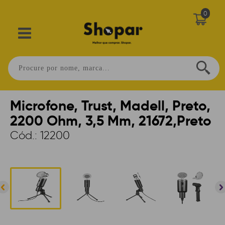
0
Home
>
PERIFÉRICOS
>
MICROFONE
>
COM FIO
>
OFFICE
Microfone, Trust, Madell, Preto,
2200 Ohm, 3,5 Mm, 21672,Preto
Cód.:
12200