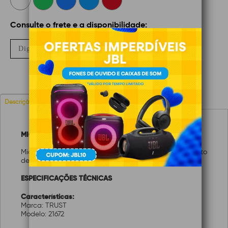
Consulte o frete e a disponibilidade:
Não sei meu CEP
OK
Características
Avaliações
Descrição
MICROFONE DE MESA MADELL PARA PC E LAPTOP
Microfone de secretária estilo vintage de alto
desempenho com tripé.
ESPECIFICAÇÕES TÉCNICAS
Características:
Marca: TRUST
Modelo: 21672