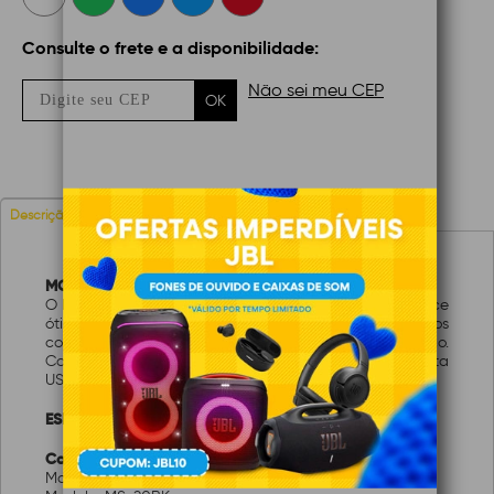
Consulte o frete e a disponibilidade:
Não sei meu CEP
OK
Avaliações
Descrição
MOUSE C3TECH MS-20BK
O MS-20 e um mouse de fácil configuração que oferece
ótima navegabilidade e precisão ao alcance de todos
com um custo muito acessível para um mouse óptico.
Compatível com Computador PC ou Mac com porta
USB.
ESPECIFICAÇÕES TÉCNICAS
Características:
Marca: C3Tech