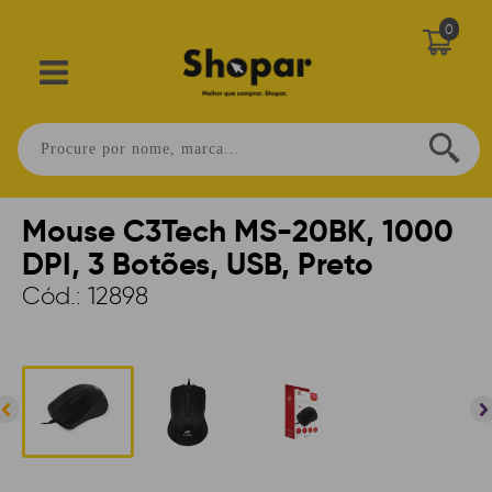
0
Home
>
PERIFÉRICOS
>
MOUSE
>
COM FIO
>
OFFICE
Mouse C3Tech MS-20BK, 1000
DPI, 3 Botões, USB, Preto
Cód.:
12898