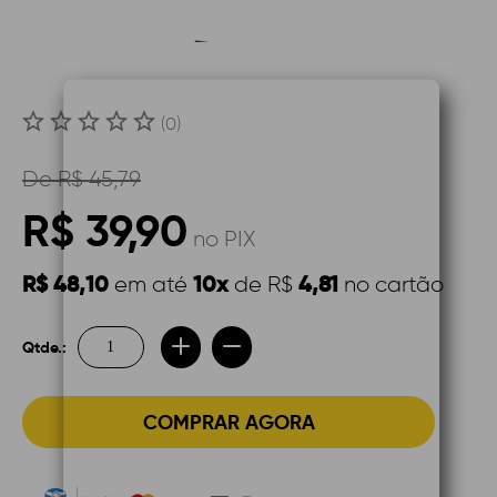
(0)
De
R$ 45,79
R$ 39,90
no PIX
R$ 48,10
10x
4,81
em até
de R$
no cartão
Qtde.:
COMPRAR AGORA