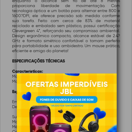
enquanto o alcance sem fio de até 8 metros
proporciona liberdade de movimentação. Com
tecnologia óptica e um botão para alternar entre 800 e
1600?DPI, ele oferece precisão sob medida conforme
sua tarefa. Feito com cerca de 83% de material
reciclado e embalado sem plástico, possui certificação
Clevergreen 4*, reforçando seu compromisso ambiental.
Design ergonômico compacto, alcance estável de 2.4?
GHz e formato simétrico confortável o tornam perfeito
para portabilidade e uso ambidestro. Um mouse prático,
eficiente e amigo do planeta!
ESPECIFICAÇÕES TÉCNICAS
Características:
Marca: Trust
Modelo:24549
Especificações:
Em geral:
Design ergonômico:Não
Sustentabilidade:
Material plástico: abdômen
Método de sustentabilidade: PCR
Conteúdo reciclado %: 83%