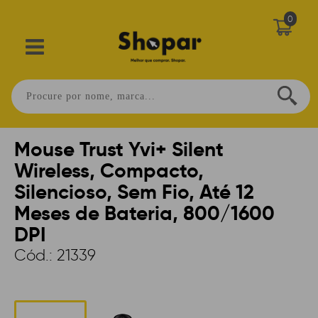
0
Home
>
PERIFÉRICOS
>
MOUSE
>
SEM FIO
>
OFFICE
Mouse Trust Yvi+ Silent
Wireless, Compacto,
Silencioso, Sem Fio, Até 12
Meses de Bateria, 800/1600
DPI
Cód.:
21339