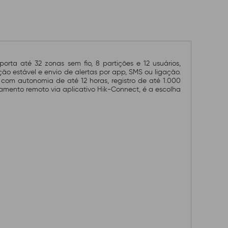
uporta até
32 zonas sem fio
,
8
partições
e
12 usuários
,
ção estável e envio de alertas por
app, SMS ou ligação
.
 com autonomia de até 12 horas
, registro de até
1.000
amento remoto via aplicativo Hik-Connect, é a escolha