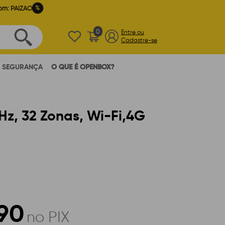
%
om: PAIZAO
0
Entre ou
Cadastre-se
SEGURANÇA
O QUE É OPENBOX?
Hz, 32 Zonas, Wi-Fi,4G
,90
no PIX