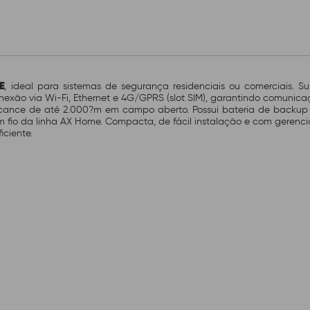
E
, ideal para sistemas de segurança residenciais ou comerciais. S
onexão via
Wi-Fi, Ethernet e 4G/GPRS
(slot SIM), garantindo comunica
lcance de até
2.000?m em campo aberto
. Possui
bateria de backup
m fio
da linha AX Home. Compacta, de fácil instalação e com gerenci
iciente.