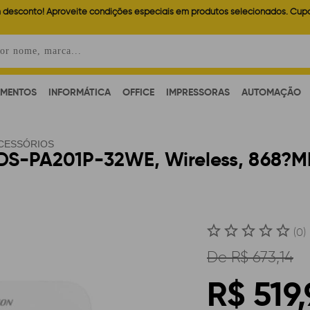
 desconto! Aproveite condições especiais em produtos selecionados. Cup
AMENTOS
INFORMÁTICA
OFFICE
IMPRESSORAS
AUTOMAÇÃO
CESSÓRIOS
 DS-PA201P-32WE, Wireless, 868?M
(0)
De
R$ 673,14
R$ 519