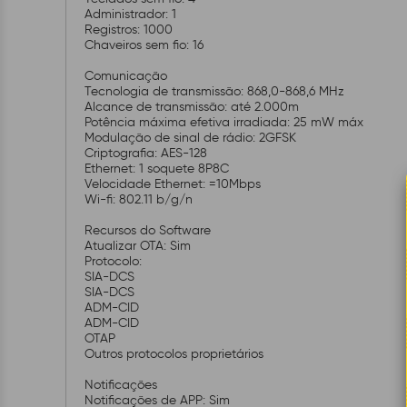
Administrador: 1
Registros: 1000
Chaveiros sem fio: 16
Comunicação
Tecnologia de transmissão: 868,0-868,6 MHz
Alcance de transmissão: até 2.000m
Potência máxima efetiva irradiada: 25 mW máx
Modulação de sinal de rádio: 2GFSK
Criptografia: AES-128
Ethernet: 1 soquete 8P8C
Velocidade Ethernet: =10Mbps
Wi-fi: 802.11 b/g/n
Recursos do Software
Atualizar OTA: Sim
Protocolo:
SIA-DCS
SIA-DCS
ADM-CID
ADM-CID
OTAP
Outros protocolos proprietários
Notificações
Notificações de APP: Sim