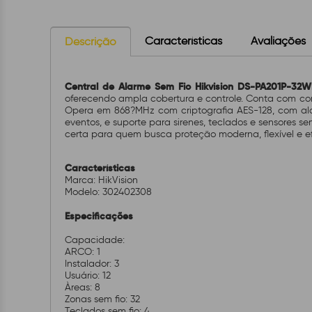
Características
Avaliações
Descrição
Central de Alarme Sem Fio Hikvision DS-PA201P-32W
oferecendo ampla cobertura e controle. Conta com c
Opera em
868?MHz com criptografia AES-128
, com a
eventos
, e suporte para
sirenes, teclados e sensores se
certa para quem busca proteção moderna, flexível e ef
Características
Marca: HikVision
Modelo: 302402308
Especificações
Capacidade:
ARCO: 1
Instalador: 3
Usuário: 12
Àreas: 8
Zonas sem fio: 32
Teclados sem fio: 4