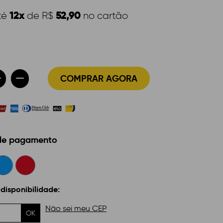
12x
52,90
té
de R$
no cartão
COMPRAR AGORA
 de pagamento
 disponibilidade:
Não sei meu CEP
OK