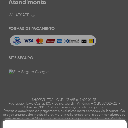
Atendimento
WHATSAPP
FORMAS DE PAGAMENTO
SITE SEGURO
SHOPAR LTDA | CNPJ: 13.493.649/0001-33
Rua Lucio Flavio Costa, 105 - Bairro: Jardim América - CEP: 58102-622 -
Cabedelo/PB | Proibida reprodução total ou parcial.
Preços e condições de pagamento exclusivos para compras via internet. Os
preços anunciados neste site ou via e-mail promocional podem ser alterados
sem prévio aviso. A Shopar, não é responsável por erros descritivos. As fotos
contidas nesta página são meramente ilustrativas do produto e podem
variar de acordo com o fornecedor/lote do fabricante. Ofertas válidas até o