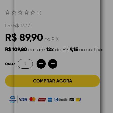
(0)
De
R$ 137,71
R$ 89,90
no PIX
R$ 109,80
12x
9,15
em até
de R$
no cartão
Qtde.:
COMPRAR AGORA