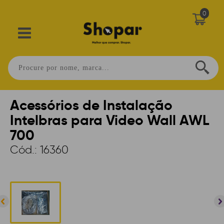
0
Home
>
SEGURANÇA
>
CAMERAS
>
ACESSÓRIOS
Acessórios de Instalação
Intelbras para Video Wall AWL
700
Cód.:
16360