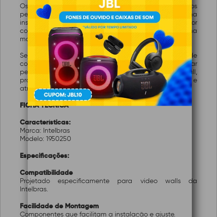
Os Acessórios de Instalação AWL 7000 foram criados
pensando nos profissionais que necessitam de uma
instalação ágil e segura de video walls. Compostos por
componentes de alta qualidade, eles garantem uma
montagem estável e confiável.
Seja para instalações comerciais, eventos, ou centros de
controle, esses acessórios são projetados para encaixar
perfeitamente com os dispositivos de video wall,
proporcionando uma experiência visual contínua e
atraente.
FICHA TÉCNICA
Características:
Marca: Intelbras
Modelo: 1950250
Especificações:
Compatibilidade
Projetado especificamente para video walls da
Intelbras.
Facilidade de Montagem
Componentes que facilitam a instalação e ajuste.