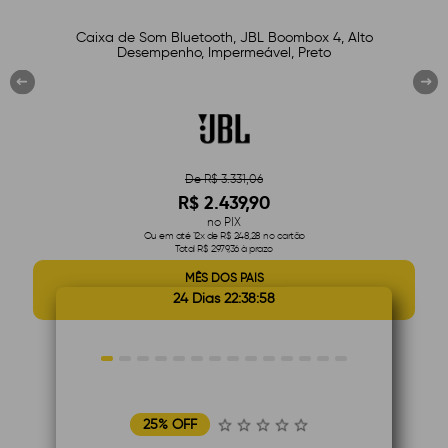
h
Caixa de Som Bluetooth, JBL Boombox 4, Alto
Desempenho, Impermeável, Preto
De R$ 3.331,06
R$ 2.439,90
no PIX
Ou em até 12x de R$ 248,28 no cartão
Total R$ 2.979,36 à prazo
MÊS DOS PAIS
24 Dias 22:38:57
1
2
3
4
5
6
7
8
9
10
11
12
13
14
25% OFF