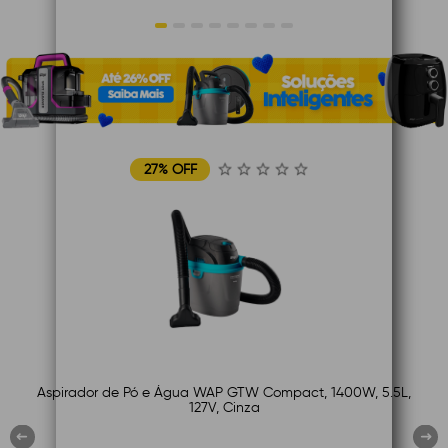
1
2
3
4
5
6
7
8
27% OFF
Aspirador de Pó e Água WAP GTW Compact, 1400W, 5.5L,
127V, Cinza