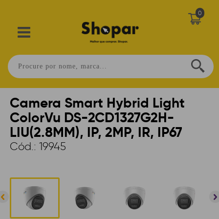
0
Home
>
SEGURANÇA
>
CAMERAS
>
IP
>
DOME
Camera Smart Hybrid Light
ColorVu DS-2CD1327G2H-
LIU(2.8MM), IP, 2MP, IR, IP67
Cód.:
19945