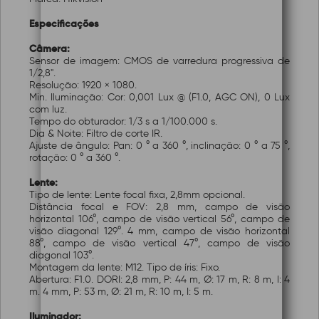
Especificações
Câmera:
Sensor de imagem: CMOS de varredura progressiva de
1/2,8".
Resolução: 1920 × 1080.
Min. Iluminação: Cor: 0,001 Lux @ (F1.0, AGC ON), 0 Lux
com luz.
Tempo do obturador: 1/3 s a 1/100.000 s.
Dia & Noite: Filtro de corte IR.
Ajuste de ângulo: Pan: 0 ° a 360 °, inclinação: 0 ° a 75 °,
rotação: 0 ° a 360 °.
Lente:
Tipo de lente: Lente focal fixa, 2,8mm opcional.
Distância focal e FOV: 2,8 mm, campo de visão
horizontal 106°, campo de visão vertical 56°, campo de
visão diagonal 129°. 4 mm, campo de visão horizontal
88°, campo de visão vertical 47°, campo de visão
diagonal 103°.
Montagem da lente: M12. Tipo de íris: Fixo.
Abertura: F1.0. DORI: 2,8 mm, P: 44 m, Ø: 17 m, R: 8 m, I: 4
m. 4 mm, P: 53 m, Ø: 21 m, R: 10 m, I: 5 m.
Iluminador: