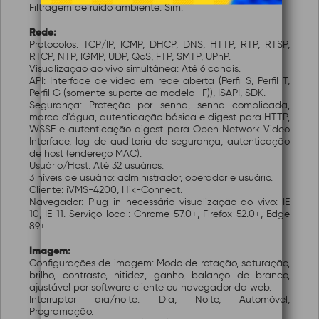
Filtragem de ruído ambiente: Sim.
Rede:
Protocolos: TCP/IP, ICMP, DHCP, DNS, HTTP, RTP, RTSP,
RTCP, NTP, IGMP, UDP, QoS, FTP, SMTP, UPnP.
Visualização ao vivo simultânea: Até 6 canais.
API: Interface de vídeo em rede aberta (Perfil S, Perfil T,
Perfil G (somente suporte ao modelo -F)), ISAPI, SDK.
Segurança: Proteção por senha, senha complicada,
marca d'água, autenticação básica e digest para HTTP,
WSSE e autenticação digest para Open Network Video
Interface, log de auditoria de segurança, autenticação
de host (endereço MAC).
Usuário/Host: Até 32 usuários.
3 níveis de usuário: administrador, operador e usuário.
Cliente: iVMS-4200, Hik-Connect.
Navegador: Plug-in necessário visualização ao vivo: IE
10, IE 11. Serviço local: Chrome 57.0+, Firefox 52.0+, Edge
89+.
Imagem:
Configurações de imagem: Modo de rotação, saturação,
brilho, contraste, nitidez, ganho, balanço de branco,
ajustável por software cliente ou navegador da web.
Interruptor dia/noite: Dia, Noite, Automóvel,
Programação.