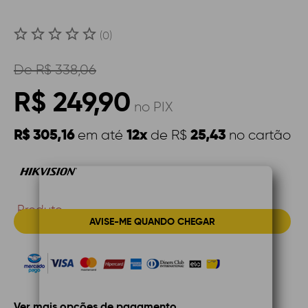
(0)
De
R$ 338,06
R$ 249,90
no PIX
R$ 305,16
12x
25,43
em até
de R$
no cartão
Produto
AVISE-ME QUANDO CHEGAR
Indisponível
Ver mais opções de pagamento