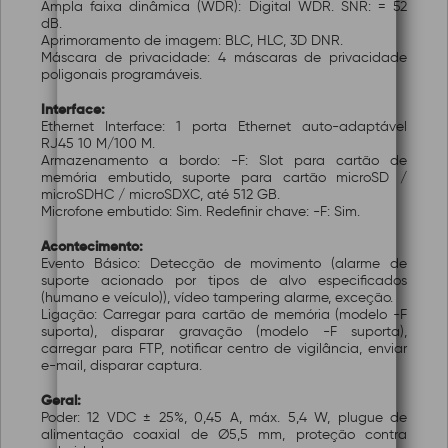
Ampla faixa dinâmica (WDR): Digital WDR. SNR: = 52
dB.
Aprimoramento de imagem: BLC, HLC, 3D DNR.
Máscara de privacidade: 4 máscaras de privacidade
poligonais programáveis.
Interface:
Ethernet Interface: 1 porta Ethernet auto-adaptável
RJ45 10 M/100 M.
Armazenamento a bordo: -F: Slot para cartão de
memória embutido, suporte para cartão microSD /
microSDHC / microSDXC, até 512 GB.
Microfone embutido: Sim. Redefinir chave: -F: Sim.
Acontecimento:
Evento Básico: Detecção de movimento (alarme de
suporte acionado por tipos de alvo especificados
(humano e veículo)), vídeo tampering alarme, exceção.
Ligação: Carregar para cartão de memória (modelo -F
suporta), disparar gravação (modelo -F suporta),
carregar para FTP, notificar centro de vigilância, enviar
e-mail, disparar captura.
Geral:
Poder: 12 VDC ± 25%, 0,45 A, máx. 5,4 W, plugue de
alimentação coaxial de Ø5,5 mm, proteção contra