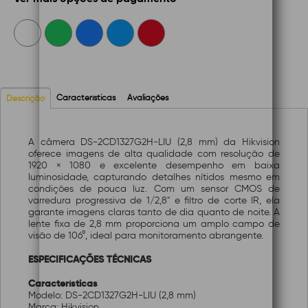
Características
Avaliações
Descrição
A câmera DS-2CD1327G2H-LIU (2,8 mm) da Hikvision
oferece imagens de alta qualidade com resolução de
1920 × 1080 e excelente desempenho em baixa
luminosidade, capturando detalhes nítidos mesmo em
condições de pouca luz. Com um sensor CMOS de
varredura progressiva de 1/2,8" e filtro de corte IR, ela
garante imagens claras tanto de dia quanto de noite. A
lente fixa de 2,8 mm proporciona um amplo campo de
visão de 106°, ideal para monitoramento abrangente.
ESPECIFICAÇÕES TÉCNICAS
Características
Modelo: DS-2CD1327G2H-LIU (2,8 mm)
Marca: Hikvision