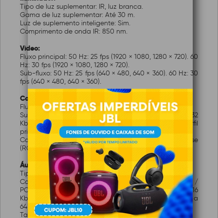
Tipo de luz suplementar: IR, luz branca.
Gama de luz suplementar: Até 30 m.
Luz de suplemento inteligente: Sim.
Comprimento de onda IR: 850 nm.
Vídeo:
Fluxo principal: 50 Hz: 25 fps (1920 × 1080, 1280 × 720). 60
Hz: 30 fps (1920 × 1080, 1280 × 720).
Sub-fluxo: 50 Hz: 25 fps (640 × 480, 640 × 360). 60 Hz: 30
fps (640 × 480, 640 × 360).
Compressão de vídeo:
Fluxo principal: H.265+/H.265/H.264+/H.264.
Subfluxo: H.265/H.264/MJPEG. Taxa de bits de vídeo: 32
Kbps a 8 Mbps. Tipo H.264: Perfil de linha de base, perfil
principal, perfil alto. Tipo H.265: Perfil principal.
Controle de taxa de bits: CBR,VBR. Região de interesse
(ROI): 1 região fixa para o fluxo principal.
Áudio:
Tipo de áudio: Som mono.
Compressão de áudio: G.711 / G.722.1 / G.726 / MP2L2 /
PCM / AAC-LC. Taxa de bits de áudio: 64 Kbps (G.711)/16
Kbps (G.722.1)/16 Kbps (G.726)/32 a 160 Kbps (MP2L2)/16 a
64 Kbps (AAC-LC).
Taxa de amostragem de áudio: 8 kHz/16 kHz.