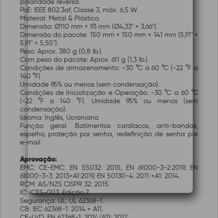
polaridade reversa.
PoE: IEEE 802.3af, Classe 3, máx. 6,5 W.
Material: Metal & Plástico.
Dimensão: Ø110 mm × 93 mm (Ø4,33" × 3,66").
Dimensão do pacote: 150 mm × 150 mm × 141 mm (5,91" ×
5,91" × 5,55").
Peso: Aprox. 380 g (0,8 lb.).
Com peso do pacote: Aprox. 611 g (1,3 lb.).
Condições de armazenamento: -30 °C a 60 °C (-22 °F a
140 °F).
Umidade 95% ou menos (sem condensação).
Condições de Inicialização e Operação: -30 °C a 60 °C
(-22 °F a 140 °F). Umidade 95% ou menos (sem
condensação).
Idioma: Inglês, Ucraniano.
Função geral: Batimentos cardíacos, anti-bandas,
espelho, proteção por senha, redefinição de senha por
e-mail.
Aprovação:
EMC: CE-EMC: EN 55032: 2015, EN 61000-3-2:2019, EN
61000-3-3: 2013+A1:2019, EN 50130-4: 2011 +A1: 2014.
RCM: AS/NZS CISPR 32: 2015.
IC: ICES-003: Edição 7.
Segurança: UL: UL 62368-1.
CB: IEC 62368-1: 2014 + A11.
CE-LVD: EN 62368-1: 2014/A11: 2017.