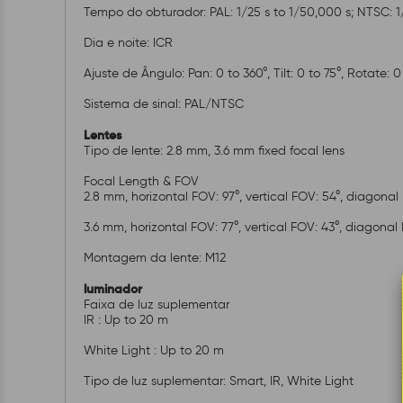
Tempo do obturador: PAL: 1/25 s to 1/50,000 s; NTSC: 1
Dia e noite: ICR
Ajuste de Ângulo: Pan: 0 to 360°, Tilt: 0 to 75°, Rotate: 0
Sistema de sinal: PAL/NTSC
Lentes
Tipo de lente: 2.8 mm, 3.6 mm fixed focal lens
Focal Length & FOV
2.8 mm, horizontal FOV: 97°, vertical FOV: 54°, diagonal 
3.6 mm, horizontal FOV: 77°, vertical FOV: 43°, diagonal
Montagem da lente: M12
luminador
Faixa de luz suplementar
IR : Up to 20 m
White Light : Up to 20 m
Tipo de luz suplementar: Smart, IR, White Light