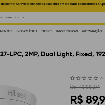
 desconto! Aproveite condições especiais em produtos selecionados. Cup
AMENTOS
INFORMÁTICA
OFFICE
IMPRESSORAS
AUTOMAÇÃO
-LPC, 2MP, Dual Light, Fixed, 19
(0)
De
R$ 122,04
R$ 89,