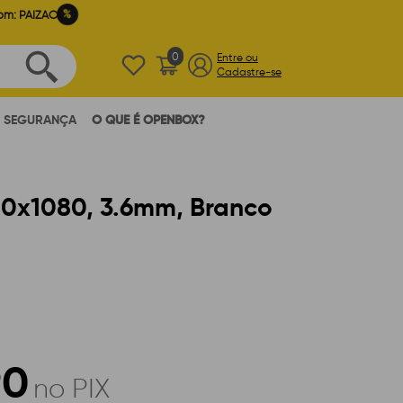
%
om: PAIZAO
0
Entre ou
Cadastre-se
SEGURANÇA
O QUE É OPENBOX?
20x1080, 3.6mm, Branco
90
no PIX