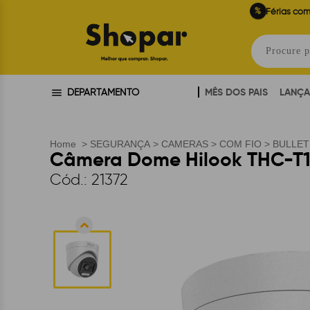
%
Férias com
MÊS DOS PAIS
LANÇ
DEPARTAMENTO
Home
>
SEGURANÇA
>
CAMERAS
>
COM FIO
>
BULLET
Câmera Dome Hilook THC-T127
Cód.:
21372