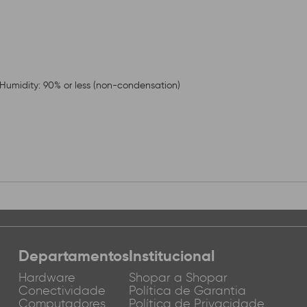
. Humidity: 90% or less (non-condensation)
Departamentos
Institucional
Hardware
Shopar a Shopar
Conectividade
Política de Garantia
Computadores
Política de Privacidade