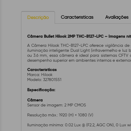
Características
Avaliações
Descrição
O
Câmera Bullet Hilook 2MP THC-B127-LPC – Imagens níti
ChatGPT
disse:
A Câmera Hilook THC-B127-LPC oferece vigilância de 
iluminação inteligente Dual Light (infravermelho e luz
ou 3.6 mm, essa câmera é ideal para sistemas CFTV c
desempenho superior em ambientes internos e externos
Características
Marca: Hilook
Modelo: 327801551
Especificação:
Câmera
Sensor de imagem: 2 MP CMOS
Resolução máx.: 1920 (H) × 1080 (V)
Iluminação mínima: 0.02 Lux @ (F2.2, AGC ON), 0 Lux wi