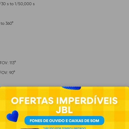
/30 s to 1/50,000 s
 to 360°
FOV: 113°
 FOV: 90°