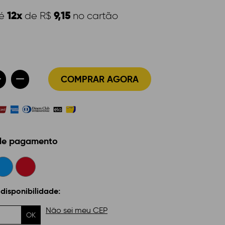
12x
9,15
té
de R$
no cartão
COMPRAR AGORA
 de pagamento
 disponibilidade:
Não sei meu CEP
OK