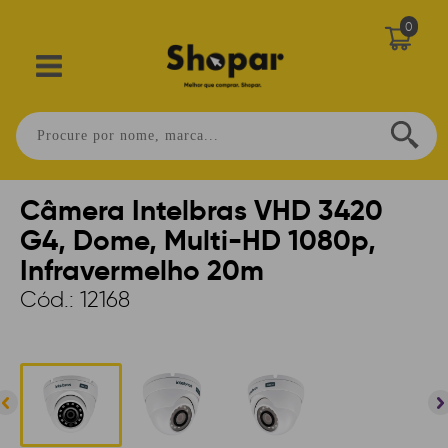
0
Home
>
SEGURANÇA
>
CAMERAS
>
COM FIO
>
DOME
Câmera Intelbras VHD 3420
G4, Dome, Multi-HD 1080p,
Infravermelho 20m
Cód.:
12168