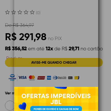
(0)
De
R$ 364,97
R$ 291,98
no PIX
R$ 356,52
12x
29,71
em até
de R$
no cartão
Produto
AVISE-ME QUANDO CHEGAR
Indisponível
Ver mais opções de pagamento