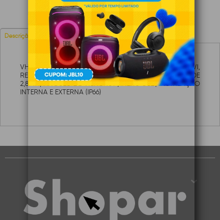
Avaliações
Descrição
VHD 3420 D G4 - CÂMERA DOME INFRAVERM. HDCVI,
RESOLUÇÃO 4MP, 20M IR, SENSOR 1/2.7", LENTE DE
2,8MM, ÂNGULO DE VISÃO 101°, MENU OSD, INSTALAÇÃO
INTERNA E EXTERNA (IP66)