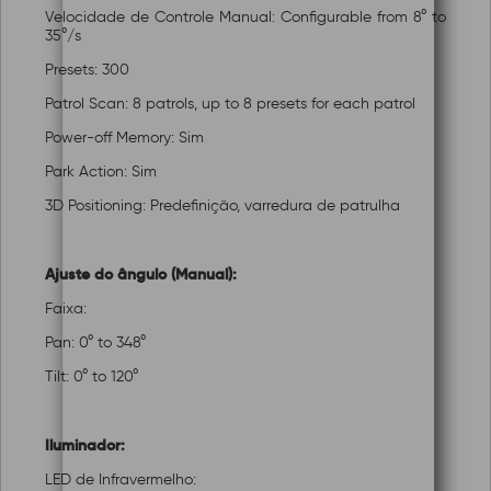
Velocidade de Controle Manual: Configurable from 8° to
35°/s
Presets: 300
Patrol Scan: 8 patrols, up to 8 presets for each patrol
Power-off Memory: Sim
Park Action: Sim
3D Positioning: Predefinição, varredura de patrulha
Ajuste do ângulo (Manual):
Faixa:
Pan: 0° to 348°
Tilt: 0° to 120°
Iluminador:
LED de Infravermelho: