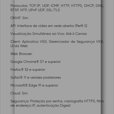
Protocolos: TCP/IP, UDP, ICMP, HTTP, HTTPS, DHCP, DNS,
RTSP, NTP, UPnP UDP, SSL/TLS
ONVIF: Sim
API: Interface de vídeo em rede aberta (Perfil S)
Visualização Simultânea ao Vivo: Até 6 Canais
Client: Aplicativo VIGI, Gerenciador de Segurança VIGI,
UI da Web
Web Browser:
Google Chrome® 57 e superior
Firefox® 52 e superior
Safari® 11 e versões posteriores
Microsoft® Edge 91 e superior
Cloud: Sim
Segurança: Proteção por senha, criptografia HTTPS, filtro
de endereço IP, autenticação Digest