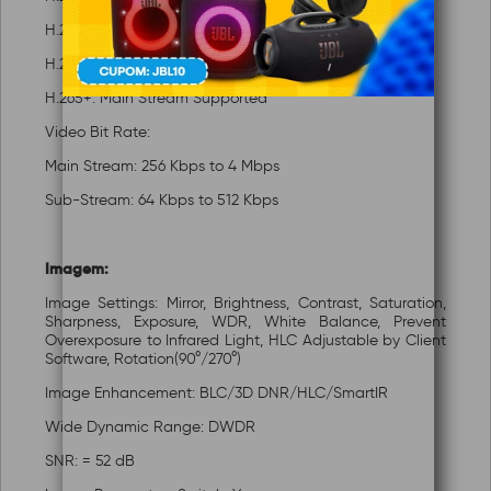
H.264+: Main Stream Supported
H.265 Type: Main Profile
H.265+: Main Stream Supported
Video Bit Rate:
Main Stream: 256 Kbps to 4 Mbps
Sub-Stream: 64 Kbps to 512 Kbps
Imagem:
Image Settings: Mirror, Brightness, Contrast, Saturation,
Sharpness, Exposure, WDR, White Balance, Prevent
Overexposure to Infrared Light, HLC Adjustable by Client
Software, Rotation(90°/270°)
Image Enhancement: BLC/3D DNR/HLC/SmartIR
Wide Dynamic Range: DWDR
SNR: = 52 dB