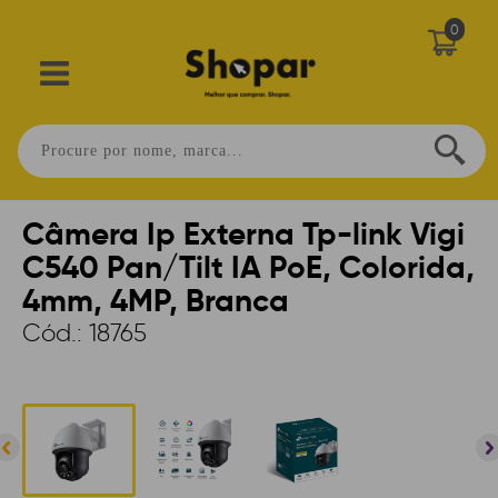
0
Home
>
SEGURANÇA
>
CAMERAS
>
SPEED DOME
Câmera Ip Externa Tp-link Vigi
C540 Pan/Tilt IA PoE, Colorida,
4mm, 4MP, Branca
Cód.:
18765