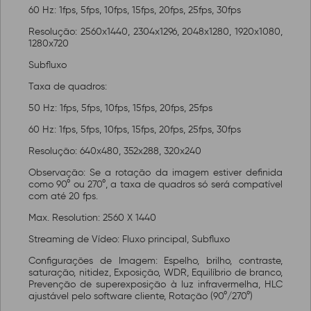
60 Hz: 1fps, 5fps, 10fps, 15fps, 20fps, 25fps, 30fps
Resolução: 2560x1440, 2304x1296, 2048x1280, 1920x1080,
1280x720
Subfluxo
Taxa de quadros:
50 Hz: 1fps, 5fps, 10fps, 15fps, 20fps, 25fps
60 Hz: 1fps, 5fps, 10fps, 15fps, 20fps, 25fps, 30fps
Resolução: 640x480, 352x288, 320x240
Observação: Se a rotação da imagem estiver definida
como 90° ou 270°, a taxa de quadros só será compatível
com até 20 fps.
Max. Resolution: 2560 X 1440
Streaming de Vídeo: Fluxo principal, Subfluxo
Configurações de Imagem: Espelho, brilho, contraste,
saturação, nitidez, Exposição, WDR, Equilíbrio de branco,
Prevenção de superexposição à luz infravermelha, HLC
ajustável pelo software cliente, Rotação (90°/270°)