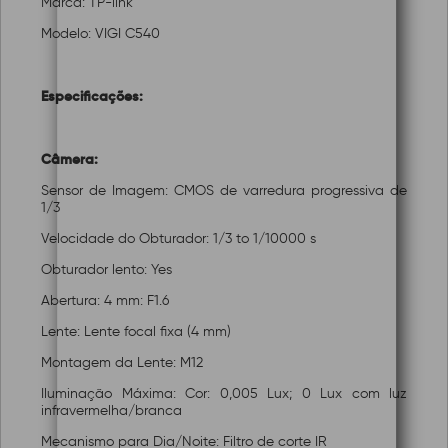
Marca: TP-link
Modelo: VIGI C540
Especificações:
Câmera:
Sensor de Imagem: CMOS de varredura progressiva de
1/3
Velocidade do Obturador: 1/3 to 1/10000 s
Obturador lento: Yes
Abertura: 4 mm: F1.6
Lente: Lente focal fixa (4 mm)
Montagem da Lente: M12
Iluminação Máxima: Cor: 0,005 Lux; 0 Lux com luz
infravermelha/branca
Mecanismo para Dia/Noite: Filtro de corte IR