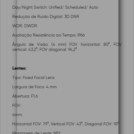
Day/Night Switch: Unified/ Scheduled/ Auto
Redução de Ruído Digital: 3D DNR
WDR: DWDR
Avaliação Resistência ao Tempo: IP66
Ângulo de Visão: (4 mm) FOV horizontal: 80°, FOV
vertical: 43,2°, FOV diagonal: 94,2°
Lentes:
Tipo: Fixed Focal Lens
Largura de Foco: 4 mm
Abertura: F1.6
FOV:
4mm:
Horizontal FOV: 79°, Vertical FOV: 43°, Diagonal FOV: 93°
Montagem de Lente: M12