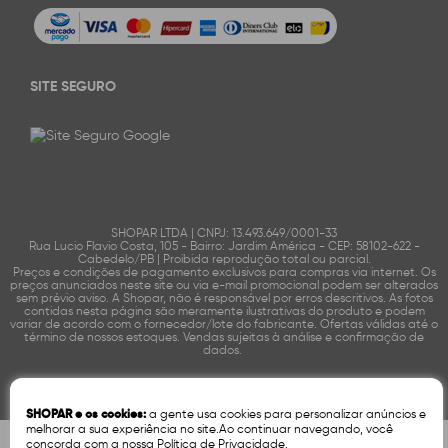
SITE SEGURO
SHOPAR LTDA | CNPJ: 13.493.649/0001-33
Rua Lucio Flavio Costa, 105 - Bairro: Jardim América - CEP: 58102-622 -
Cabedelo/PB | Proibida reprodução total ou parcial.
Preços e condições de pagamento exclusivos para compras via internet. Os
preços anunciados neste site ou via e-mail promocional podem ser alterados
sem prévio aviso. A Shopar, não é responsável por erros descritivos. As fotos
contidas nesta página são meramente ilustrativas do produto e podem
variar de acordo com o fornecedor/lote do fabricante. Ofertas válidas até o
término de nossos estoques. Vendas sujeitas à análise e confirmação de
dados.
Tecnologia:
OpenK
SHOPAR e os cookies:
a gente usa cookies para personalizar anúncios e
melhorar a sua experiência no site.Ao continuar navegando, você
concorda com a nossa
Política de Privacidade
.