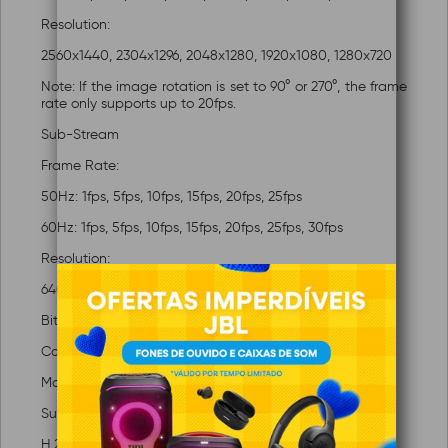
Resolution:
2560x1440, 2304x1296, 2048x1280, 1920x1080, 1280x720
Note: If the image rotation is set to 90° or 270°, the frame
rate only supports up to 20fps.
Sub-Stream
Frame Rate:
50Hz: 1fps, 5fps, 10fps, 15fps, 20fps, 25fps
60Hz: 1fps, 5fps, 10fps, 15fps, 20fps, 25fps, 30fps
Resolution:
640x480, 352x288, 320x240
Bit Rate Control: CBR, VBR
Compressão de Vídeo:
Main Stream: H.265+/H.265/H.264+/H.264
Sub-Stream: H.265/H.264
H.264 Type: Main Profile/High Profile