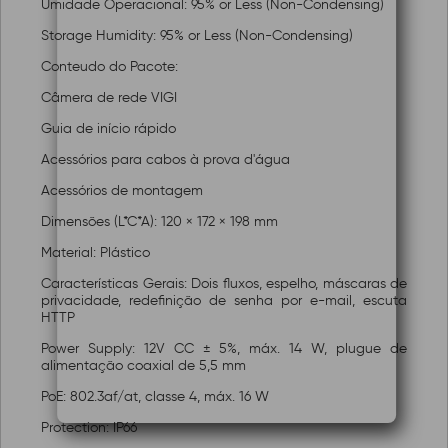
Umidade Operacional: 95% or Less (Non-Condensing)
Storage Humidity: 95% or Less (Non-Condensing)
Conteudo do Pacote:
Câmera de rede VIGI
Guia de início rápido
Acessórios para cabos à prova d'água
Acessórios de montagem
Dimensões (L*C*A): 120 × 172 × 198 mm
Material: Plástico
Características Gerais: Dois fluxos, espelho, máscaras de
privacidade, redefinição de senha por e-mail, escuta
HTTP
Power Supply: 12V CC ± 5%, máx. 14 W, plugue de
alimentação coaxial de 5,5 mm
PoE: 802.3af/at, classe 4, máx. 16 W
Protection: IP66