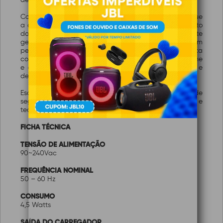
Compatível com o dispositivo Garen Setup, permite que
a configuração dos parâmetros sejam realizadas direto
do smartphone e proporciona no modo cliente
gerenciamento das funcionalidades do sistema também
pelo celular via aplicativo G.Smart 4.0. Além disso, conta
com saída PGM para integração em sistemas de alarme
e dois setores de alarmes mistos, permitindo alarme e
desarme independentes.
Escolha a G Shocker Fit Plus para um investimento de
segurança a longo prazo que une segurança efetiva e
tecnologia.
FICHA TÉCNICA
TENSÃO DE ALIMENTAÇÃO
90~240Vac
FREQUÊNCIA NOMINAL
50 – 60 Hz
CONSUMO
4,5 Watts
SAÍDA DO CARREGADOR