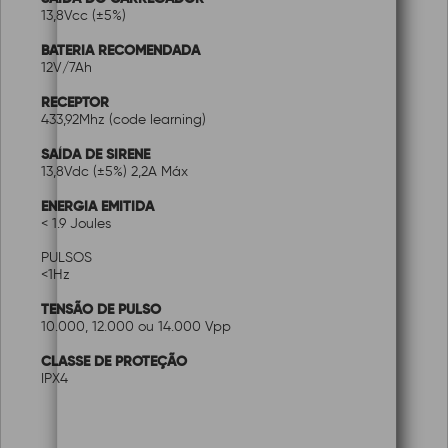
13,8Vcc (±5%)
BATERIA RECOMENDADA
12V/7Ah
RECEPTOR
433,92Mhz (code learning)
SAÍDA DE SIRENE
13,8Vdc (±5%) 2,2A Máx
ENERGIA EMITIDA
< 1.9 Joules
PULSOS
<1Hz
TENSÃO DE PULSO
10.000, 12.000 ou 14.000 Vpp
CLASSE DE PROTEÇÃO
IPX4