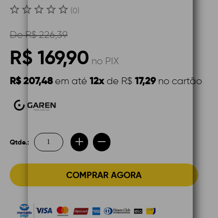
(0)
De
R$ 226,39
R$ 169,90
no PIX
R$ 207,48
12x
17,29
em até
de R$
no cartão
Qtde.:
COMPRAR AGORA