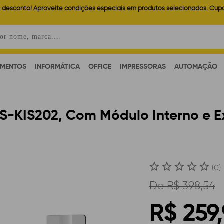
 desconto! Aproveite condições especiais em produtos selecionados. Cup
AMENTOS
INFORMÁTICA
OFFICE
IMPRESSORAS
AUTOMAÇÃO
 DS-KIS202, Com Módulo Interno e E
(0)
De
R$ 398,54
R$ 259