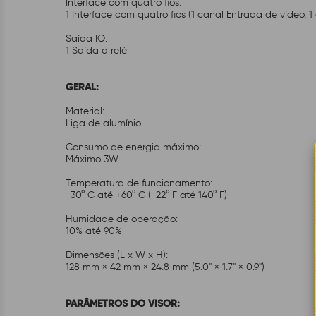
Interface com quatro fios:
1 Interface com quatro fios (1 canal Entrada de vídeo,
Saída IO:
1 Saída a relé
GERAL:
Material:
Liga de alumínio
Consumo de energia máximo:
Máximo 3W
Temperatura de funcionamento:
-30° C até +60° C (-22° F até 140° F)
Humidade de operação:
10% até 90%
Dimensões (L x W x H):
128 mm × 42 mm × 24.8 mm (5.0" × 1.7" × 0.9")
PARÂMETROS DO VISOR: