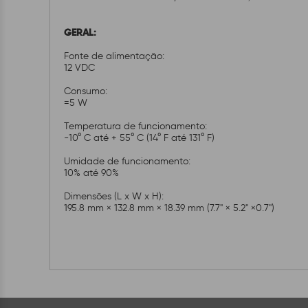
GERAL:
Fonte de alimentação:
12 VDC
Consumo:
=5 W
Temperatura de funcionamento:
-10° C até + 55° C (14° F até 131° F)
Umidade de funcionamento:
10% até 90%
Dimensões (L x W x H):
195.8 mm × 132.8 mm × 18.39 mm (7.7" × 5.2" ×0.7")