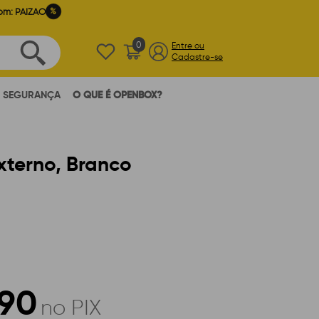
%
om: PAIZAO
0
Entre ou
Cadastre-se
SEGURANÇA
O QUE É OPENBOX?
xterno, Branco
,90
no PIX