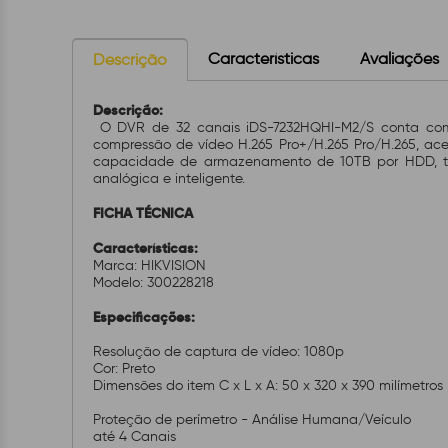
Características
Avaliações
Descrição
Descrição:
O DVR de 32 canais iDS-7232HQHI-M2/S conta com 
compressão de vídeo H.265 Pro+/H.265 Pro/H.265, ac
capacidade de armazenamento de 10TB por HDD, todo
analógica e inteligente.
FICHA TÉCNICA
Características:
Marca: HIKVISION
Modelo: 300228218
Especificações:
Resolução de captura de vídeo: 1080p
Cor: Preto
Dimensões do item C x L x A: 50 x 320 x 390 milímetros
Proteção de perímetro - Análise Humana/Veículo
até 4 Canais