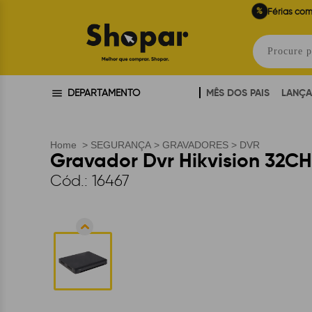
%
Férias com
MÊS DOS PAIS
LANÇ
DEPARTAMENTO
Home
>
SEGURANÇA
>
GRAVADORES
>
DVR
Gravador Dvr Hikvision 32C
Cód.:
16467