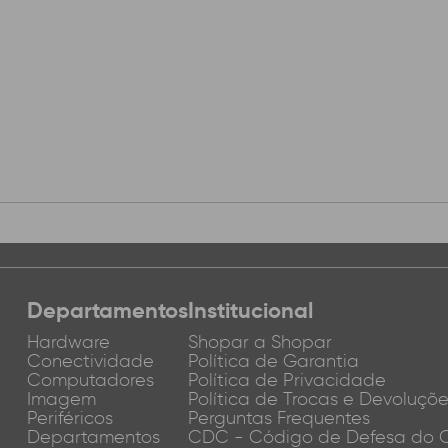
Departamentos
Institucional
Hardware
Shopar a Shopar
Conectividade
Política de Garantia
Computadores
Política de Privacidade
Imagem
Política de Trocas e Devoluçõ
Periféricos
Perguntas Frequentes
Departamentos
CDC - Código de Defesa do 