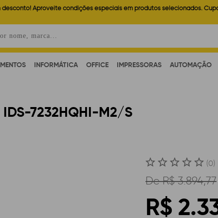
 desconto! Aproveite condições especiais em produtos selecionados. Cup
AMENTOS
INFORMÁTICA
OFFICE
IMPRESSORAS
AUTOMAÇÃO
H IDS-7232HQHI-M2/S
(0)
De
R$ 3.894,77
R$ 2.3