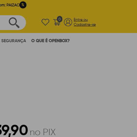
%
om: PAIZAO
0
Entre ou
Cadastre-se
SEGURANÇA
O QUE É OPENBOX?
39,90
no PIX