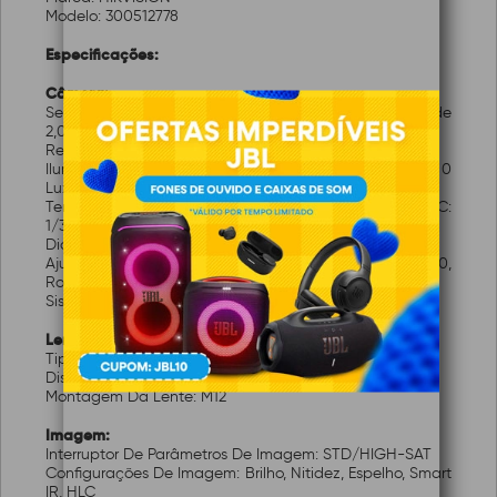
Modelo: 300512778
Especificações:
Câmera:
Sensor De Imagem: CMOS de varredura progressiva de
2,0 mega pixels
Resolução Máx.: 1920 (A) × 1080 (V)
Iluminação Mínima: Cor: 0,003 Lux @ (F1.2, AGC ON), 0
Lux com IR
Tempo Do Obturador: PAL: 1/25 s a 1/50, 000 s / NTSC:
1/30 s a 1/50, 000 s
Dia E Noite: Filtro de corte IR
Ajuste De Ângulo: Pan: 0° a 360°, Inclinação: 0° a 180,
Rotação: 0° a 360°
Sistema De Sinal: PAL/NTSC
Lentes:
Tipo De Lente: Lente fixa de 2,8 mm, 3,6 mm, 6 mm
Distância Focal E FOV: 104° (2,8 mm)
Montagem Da Lente: M12
Imagem:
Interruptor De Parâmetros De Imagem: STD/HIGH-SAT
Configurações De Imagem: Brilho, Nitidez, Espelho, Smart
IR, HLC