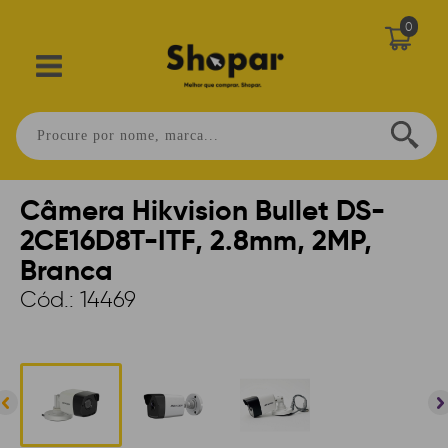
0
Home
>
SEGURANÇA
>
CAMERAS
>
COM FIO
>
BULLET
Câmera Hikvision Bullet DS-
2CE16D8T-ITF, 2.8mm, 2MP,
Branca
Cód.:
14469