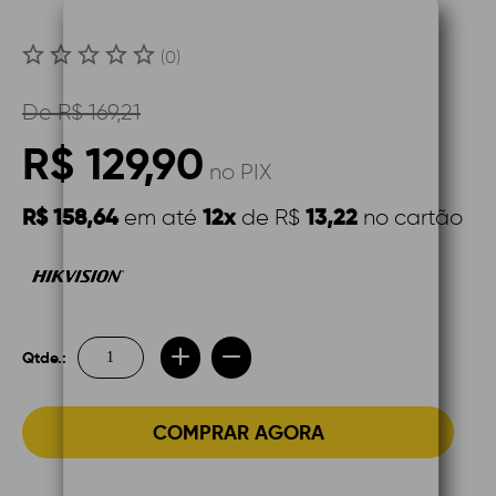
(0)
De
R$ 169,21
R$ 129,90
no PIX
R$ 158,64
12x
13,22
em até
de R$
no cartão
Qtde.:
COMPRAR AGORA