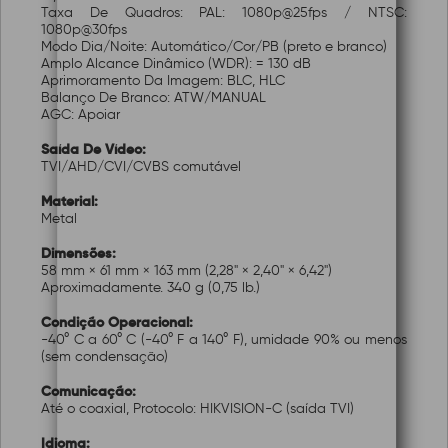
Taxa De Quadros: PAL: 1080p@25fps / NTSC:
1080p@30fps
Modo Dia/Noite: Automático/Cor/PB (preto e branco)
Amplo Alcance Dinâmico (WDR): = 130 dB
Aprimoramento Da Imagem: BLC, HLC
Balanço De Branco: ATW/MANUAL
AGC: Apoiar
Saída De Vídeo:
TVI/AHD/CVI/CVBS comutável
Material:
Metal
Dimensões:
58 mm × 61 mm × 163 mm (2,28" × 2,40" × 6,42")
Aproximadamente. 340 g (0,75 lb.)
Condição Operacional:
-40° C a 60° C (-40° F a 140° F), umidade 90% ou menos
(sem condensação)
Comunicação:
Até o coaxial, Protocolo: HIKVISION-C (saída TVI)
Idioma: