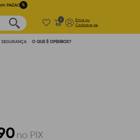
%
om: PAIZAO
0
Entre ou
Cadastre-se
SEGURANÇA
O QUE É OPENBOX?
,90
no PIX