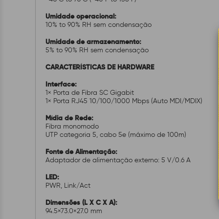
Umidade operacional:
10% to 90% RH sem condensação
Umidade de armazenamento:
5% to 90% RH sem condensação
CARACTERÍSTICAS DE HARDWARE
Interface:
1× Porta de Fibra SC Gigabit
1× Porta RJ45 10/100/1000 Mbps (Auto MDI/MDIX)
Mídia de Rede:
Fibra monomodo
UTP categoria 5, cabo 5e (máximo de 100m)
Fonte de Alimentação:
Adaptador de alimentação externo: 5 V/0.6 A
LED:
PWR, Link/Act
Dimensões (L X C X A):
94.5×73.0×27.0 mm