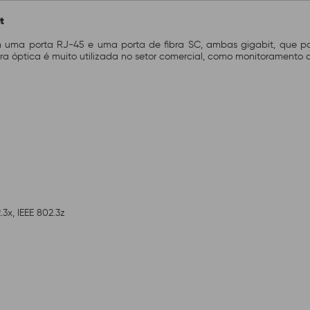
t
ma porta RJ-45 e uma porta de fibra SC, ambas gigabit, que possib
bra óptica é muito utilizada no setor comercial, como monitoramento
.3x, IEEE 802.3z