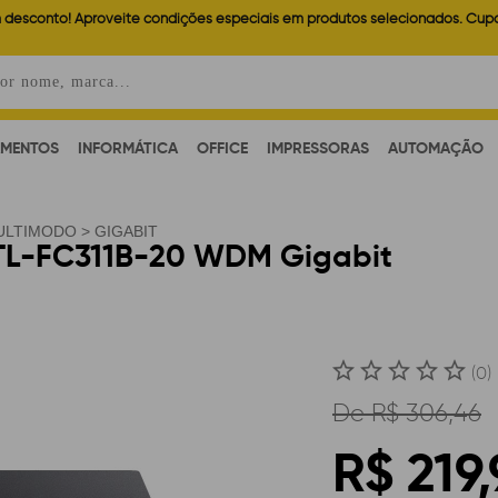
 desconto! Aproveite condições especiais em produtos selecionados. Cup
AMENTOS
INFORMÁTICA
OFFICE
IMPRESSORAS
AUTOMAÇÃO
ULTIMODO
>
GIGABIT
 TL-FC311B-20 WDM Gigabit
(0)
De
R$ 306,46
R$ 219