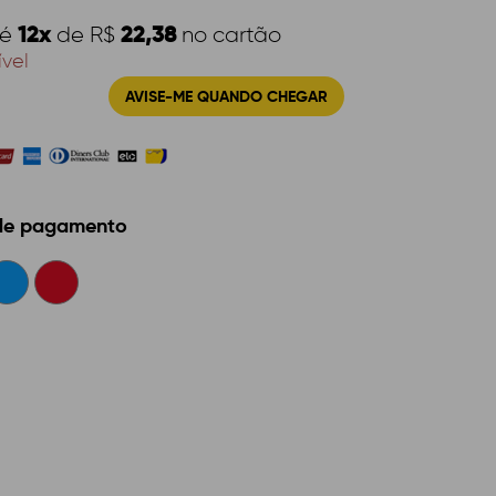
12x
22,38
té
de R$
no cartão
ível
AVISE-ME QUANDO CHEGAR
 de pagamento