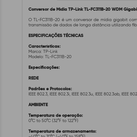
Conversor de Mídia TP-Link TL-FC311B-20 WDM Gigabi
O TL-FC311B-20 é um conversor de mídia gigabit com u
transmissão de dados de longa distância utilizando fi
ESPECIFICAÇÕES TÉCNICAS
Características:
Marca: TP-Link
Modelo: TL-FC311B-20
Especificações:
REDE
Padrões e Protocolos:
IEEE 802.3, IEEE 802.3i, IEEE 802.3u, IEEE 802.3ab, IEEE 802
AMBIENTE
Temperatura de operação:
0°C to 50°C (32°F to 122°F)
Temperatura de armazenamento:
-40°C to 70°C (-40°F to 158°F)