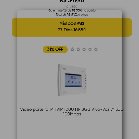
R$ 549,90
à vista
Ou em até 12x de R$ 55,96 no cartão
Total de R$ 671,52 à prazo
MÊS DOS PAIS
27 Dias 16:55:1
31% OFF
Vídeo porteiro IP TVIP 1000 HF 8GB Viva-Voz 7" LCD
100Mbps