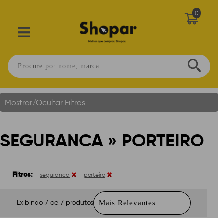
0
Seguranca » Porteiro
Você Está Em:
Home
.
Mostrar/Ocultar Filtros
SEGURANCA » PORTEIRO
Filtros:
seguranca
porteiro
Exibindo 7 de 7 produtos