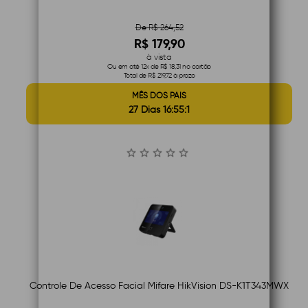
De R$ 264,52
R$ 179,90
à vista
Ou em até 12x de R$ 18,31 no cartão
Total de R$ 219,72 à prazo
MÊS DOS PAIS
27 Dias 16:55:1
Controle De Acesso Facial Mifare HikVision DS-K1T343MWX