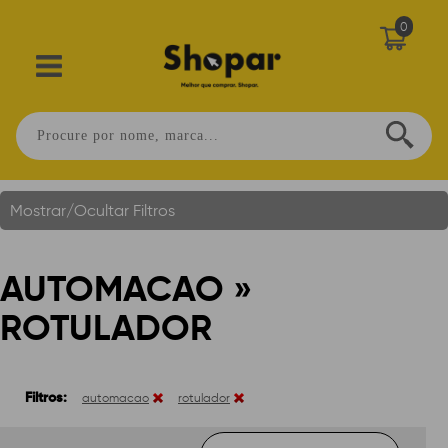
0
Automacao » Rotulador
Você Está Em:
Home
.
Mostrar/Ocultar Filtros
AUTOMACAO »
ROTULADOR
Filtros:
automacao
rotulador