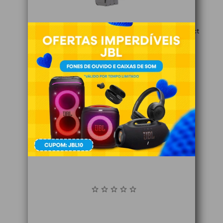
Rotuladora Branca Bronther PTM95 FIT , C/3 , 12 Crct
Indisponível
VER DETALHES