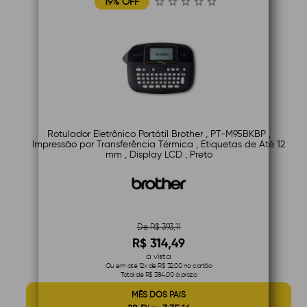
19% OFF
Rotulador Eletrônico Portátil Brother , PT-M95BKBP ,
Impressão por Transferência Térmica , Etiquetas de Até 12
mm , Display LCD , Preto
De R$ 393,11
R$ 314,49
à vista
Ou em até 12x de R$ 32,00 no cartão
Total de R$ 384,00 à prazo
MÊS DOS PAIS