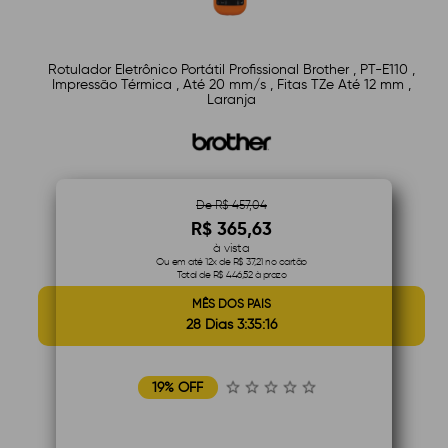
Rotulador Eletrônico Portátil Profissional Brother , PT-E110 ,
Impressão Térmica , Até 20 mm/s , Fitas TZe Até 12 mm ,
Laranja
De R$ 457,04
R$ 365,63
à vista
Ou em até 12x de R$ 37,21 no cartão
Total de R$ 446,52 à prazo
MÊS DOS PAIS
28 Dias 3:35:15
19% OFF