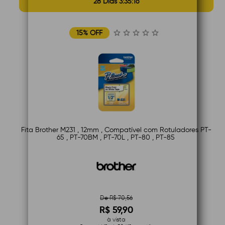
28 Dias 3:35:15
15% OFF
Fita Brother M231 , 12mm , Compatível com Rotuladores PT-
65 , PT-70BM , PT-70L , PT-80 , PT-85
De R$ 70,56
R$ 59,90
à vista