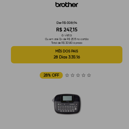
De R$ 308,94
R$ 247,15
à vista
Ou em até 12x de R$ 25,15 no cartão
Total de R$ 301,80 à prazo
MÊS DOS PAIS
28 Dias 3:35:15
28% OFF