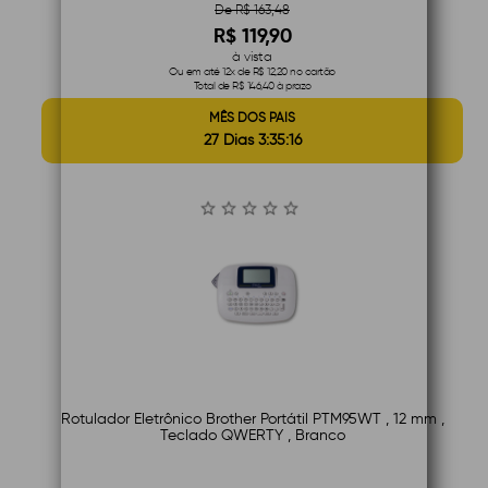
De R$ 163,48
R$ 119,90
à vista
Ou em até 12x de R$ 12,20 no cartão
Total de R$ 146,40 à prazo
MÊS DOS PAIS
27 Dias 3:35:15
Rotulador Eletrônico Brother Portátil PTM95WT , 12 mm ,
Teclado QWERTY , Branco