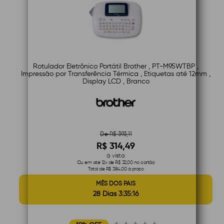
Rotulador Eletrônico Portátil Brother , PT-M95WTBP ,
Impressão por Transferência Térmica , Etiquetas até 12mm ,
Display LCD , Branco
De R$ 393,11
R$ 314,49
à vista
Ou em até 12x de R$ 32,00 no cartão
Total de R$ 384,00 à prazo
MÊS DOS PAIS
28 Dias 3:35:15