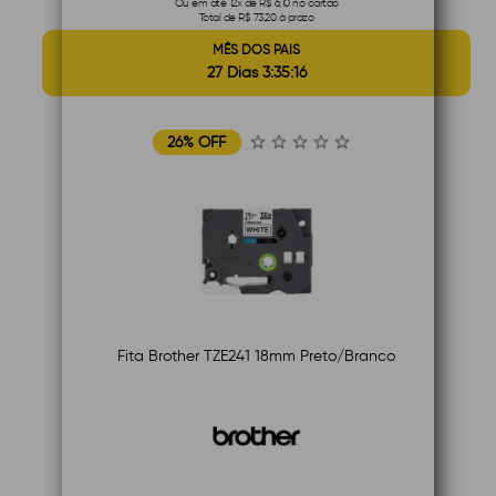
Ou em até 12x de R$ 6,10 no cartão
Total de R$ 73,20 à prazo
MÊS DOS PAIS
27 Dias 3:35:15
26% OFF
Fita Brother TZE241 18mm Preto/Branco