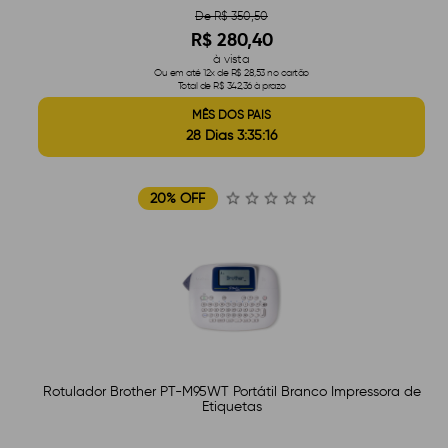
De R$ 350,50
R$ 280,40
à vista
Ou em até 12x de R$ 28,53 no cartão
Total de R$ 342,36 à prazo
MÊS DOS PAIS
28 Dias 3:35:15
20% OFF
Rotulador Brother PT-M95WT Portátil Branco Impressora de
Etiquetas