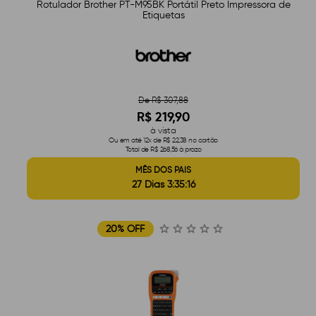
Rotulador Brother PT-M95BK Portátil Preto Impressora de
Etiquetas
De R$ 307,88
R$ 219,90
à vista
Ou em até 12x de R$ 22,38 no cartão
Total de R$ 268,56 à prazo
MÊS DOS PAIS
27 Dias 3:35:15
20% OFF