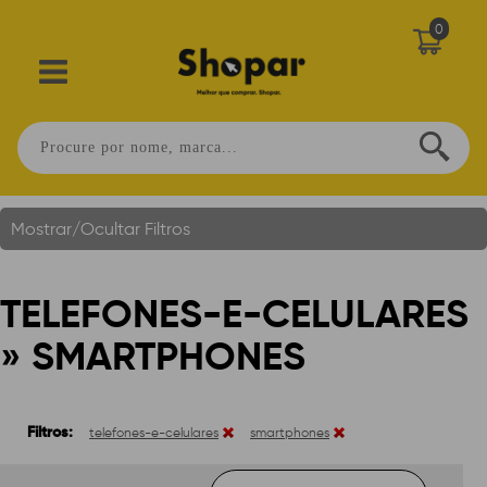
0
Telefones-E-Celulares » Smartphones
Você Está Em:
Home
.
Mostrar/Ocultar Filtros
TELEFONES-E-CELULARES
» SMARTPHONES
Filtros:
telefones-e-celulares
smartphones