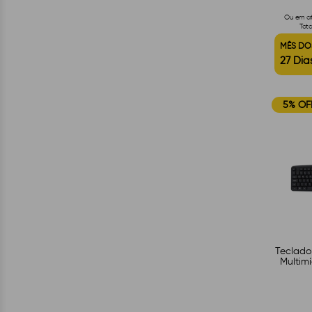
Ou em até
Tota
MÊS DO
27 Dias
5% OF
Teclad
Multimí