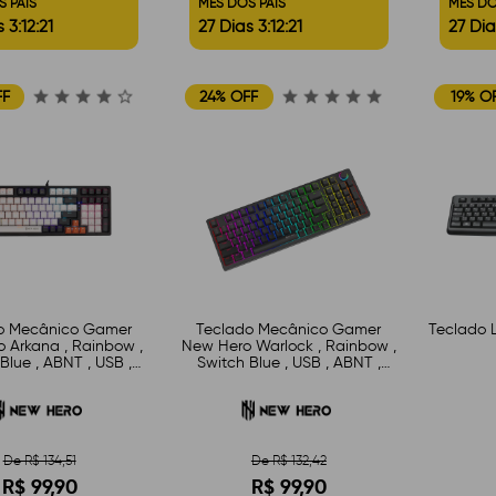
S PAIS
MÊS DOS PAIS
MÊS DO
 3:12:20
27 Dias 3:12:20
27 Dia
FF
24% OFF
19% O
o Mecânico Gamer
Teclado Mecânico Gamer
Teclado 
 Arkana , Rainbow ,
New Hero Warlock , Rainbow ,
Blue , ABNT , USB ,
Switch Blue , USB , ABNT ,
ranco e Cinza
Preto
De R$ 134,51
De R$ 132,42
R$ 99,90
R$ 99,90