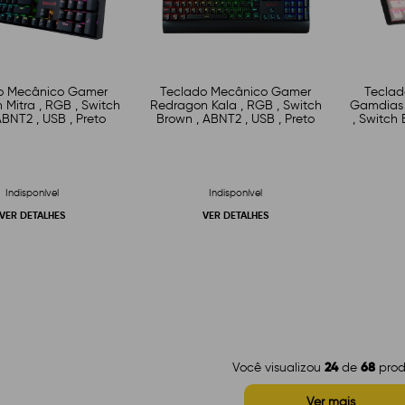
o Mecânico Gamer
Teclado Mecânico Gamer
Tecla
Mitra , RGB , Switch
Redragon Kala , RGB , Switch
Gamdias 
ABNT2 , USB , Preto
Brown , ABNT2 , USB , Preto
, Switch 
P
Indisponível
Indisponível
VER DETALHES
VER DETALHES
24
68
Você visualizou
de
prod
Ver mais