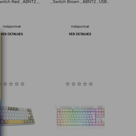
witch Red , ABNT2 ,
, Switch Brown , ABNT2 , USB ,
USB , Preto
Preto
Indisponível
Indisponível
VER DETALHES
VER DETALHES