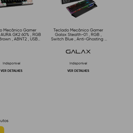
do Mecânico Gamer
Teclado Mecânico Gamer
AURA GK2 60% , RGB
Galax Stealth-01 , RGB ,
Brown , ABNT2 , USB ,
Switch Blue , Anti-Ghosting ,
reto e Branco
com Apoio de Pulso , USB ,
Preto
Indisponível
Indisponível
VER DETALHES
VER DETALHES
utos