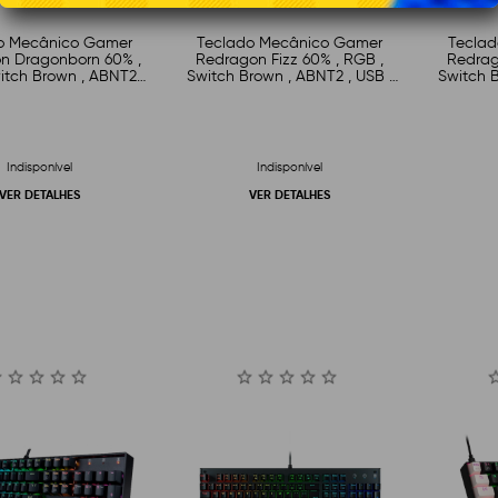
o Mecânico Gamer
Teclado Mecânico Gamer
Tecla
n Dragonborn 60% ,
Redragon Fizz 60% , RGB ,
Redrag
itch Brown , ABNT2 ,
Switch Brown , ABNT2 , USB ,
Switch B
USB , Branco
Cinza e Branco
B
Indisponível
Indisponível
VER DETALHES
VER DETALHES