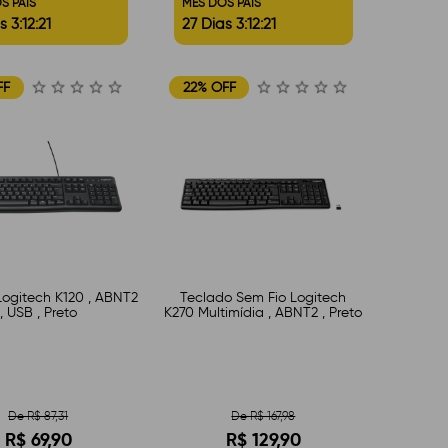
S PAIS
MÊS DOS PAIS
s 3:12:20
27 Dias 3:12:20
FF
22% OFF
Logitech K120 , ABNT2
Teclado Sem Fio Logitech
, USB , Preto
K270 Multimídia , ABNT2 , Preto
De R$ 87,31
De R$ 167,98
R$ 69,90
R$ 129,90