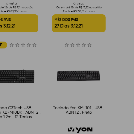
à vista
à vista
té 12x de R$ 7,11 no cartão
Ou em até 12x de R$ 13,22 no cartão
al de R$ 85,32 à prazo
Total de R$ 158,64 à prazo
S PAIS
MÊS DOS PAIS
s 3:12:20
27 Dias 3:12:20
F
lado C3Tech USB
Teclado Yon KM-101 , USB ,
a KB-M10BK , ABNT2 ,
ABNT2 , Preto
 1.2m , 12 Teclas
ltimídia , Preto