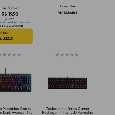
Indisponível
De R$ 21,42
VER DETALHES
R$ 19,90
à vista
é 10x de R$ 2,40 no cartão
al de R$ 24,00 à prazo
S PAIS
s 3:12:20
do Mecânico Gamer
Teclado Mecânico Gamer
 Dark Avenger TKL ,
Redragon Mitra , LED Vermelho