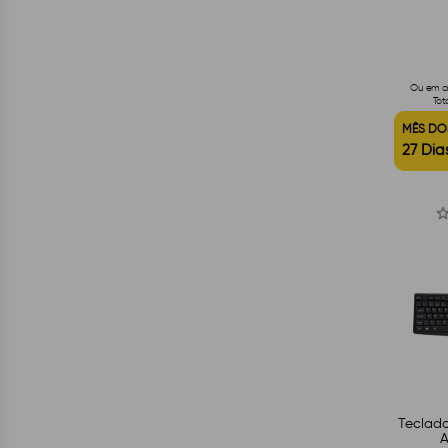
Ou em at
Tot
MÊS DO
27 Dias
Teclado
A