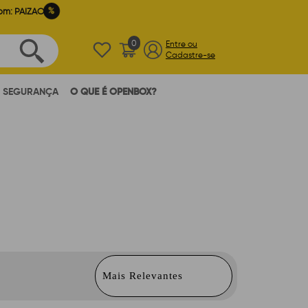
%
om: PAIZAO
0
Entre ou
Cadastre-se
SEGURANÇA
O QUE É OPENBOX?