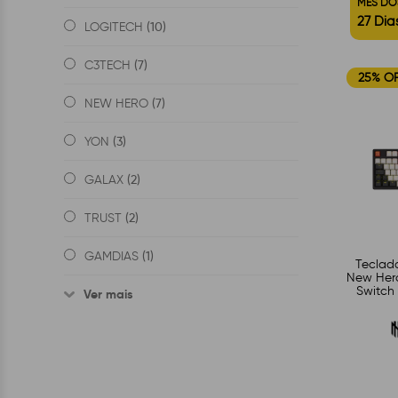
MÊS DO
27 Dias
(10)
LOGITECH
(7)
C3TECH
25% O
(7)
NEW HERO
(3)
YON
(2)
GALAX
(2)
TRUST
(1)
GAMDIAS
Teclad
New Hero
Switch 
Ver mais
B