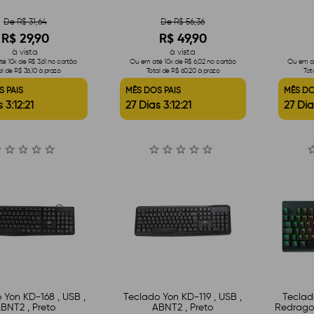
De R$ 31,64
De R$ 56,36
R$ 29,90
R$ 49,90
à vista
à vista
é 10x de R$ 3,61 no cartão
Ou em até 10x de R$ 6,02 no cartão
Ou em at
al de R$ 36,10 à prazo
Total de R$ 60,20 à prazo
Tot
S PAIS
MÊS DOS PAIS
MÊS DO
 3:12:20
27 Dias 3:12:20
27 Dia
 Yon KD-168 , USB ,
Teclado Yon KD-119 , USB ,
Tecla
BNT2 , Preto
ABNT2 , Preto
Redragon