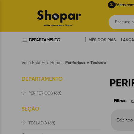
%
Férias com
MÊS DOS PAIS
LANÇ
DEPARTAMENTO
Perifericos » Teclado
Você Está Em:
Home
.
DEPARTAMENTO
PERI
(68)
PERIFÉRICOS
Filtros:
p
SEÇÃO
Exibindo
(68)
TECLADO