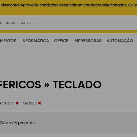
 desconto! Aproveite condições especiais em produtos selecionados. Cup
AMENTOS
INFORMÁTICA
OFFICE
IMPRESSORAS
AUTOMAÇÃO
FERICOS » TECLADO
erifericos
teclado
 24 de 68 produtos