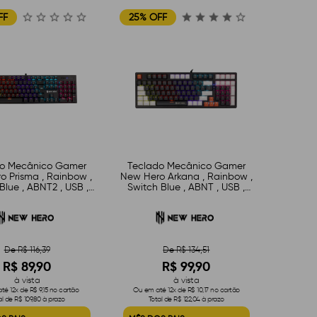
FF
25% OFF
do Mecânico Gamer
Teclado Mecânico Gamer
o Prisma , Rainbow ,
New Hero Arkana , Rainbow ,
Blue , ABNT2 , USB ,
Switch Blue , ABNT , USB ,
Preto
Preto e Cinza
De R$ 116,39
De R$ 134,51
R$ 89,90
R$ 99,90
à vista
à vista
é 12x de R$ 9,15 no cartão
Ou em até 12x de R$ 10,17 no cartão
al de R$ 109,80 à prazo
Total de R$ 122,04 à prazo