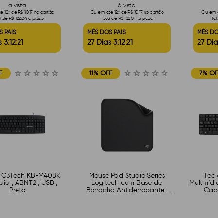
à vista
à vista
 12x de R$ 10,17 no cartão
Ou em até 12x de R$ 10,17 no cartão
Ou em a
l de R$ 122,04 à prazo
Total de R$ 122,04 à prazo
Tot
S PAIS
MÊS DOS PAIS
MÊS DO
 3:12:20
27 Dias 3:12:20
27 Dia
F
11% OFF
7% OF
o C3Tech KB-M40BK
Mouse Pad Studio Series
Tec
dia , ABNT2 , USB ,
Logitech com Base de
Multmídi
Preto
Borracha Antiderrapante ,
Cabo
Resistente a Derramamentos ,
Mu
Design Moderno , Portátil