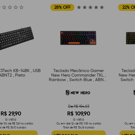
28% OFF
22% O
C3Tech KB-14BK , USB
Teclado Mecânico Gamer
Tecla
 ABNT2 , Preto
New Hero Commander TKL ,
New Her
Rainbow , Switch Blue , ABNT ,
Switch 
USB , Preto e Laranja
De R$ 154,03
R$ 29,90
R$ 109,90
à vista
à vista
é 10x de R$ 3,61 no cartão
Ou em até 12x de R$ 11,18 no cartão
Ou em at
al de R$ 36,10 à prazo
Total de R$ 134,16 à prazo
Tot