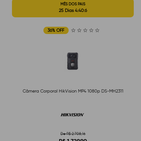
MÊS DOS PAIS
25 Dias 4:40:5
36% OFF
Câmera Corporal HikVision MP4 1080p DS-MH2311
De R$ 2.708,16