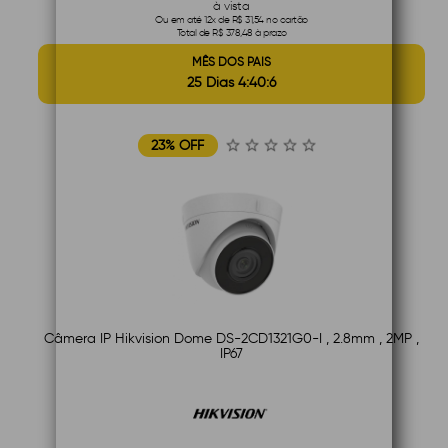
à vista
Ou em até 12x de R$ 31,54 no cartão
Total de R$ 378,48 à prazo
MÊS DOS PAIS
25 Dias 4:40:5
23% OFF
Câmera IP Hikvision Dome DS-2CD1321G0-I , 2.8mm , 2MP ,
IP67