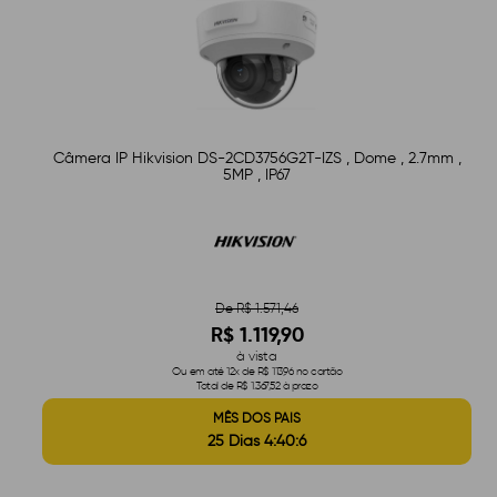
Câmera IP Hikvision DS-2CD3756G2T-IZS , Dome , 2.7mm ,
5MP , IP67
De R$ 1.571,46
R$ 1.119,90
à vista
Ou em até 12x de R$ 113,96 no cartão
Total de R$ 1.367,52 à prazo
MÊS DOS PAIS
25 Dias 4:40:5