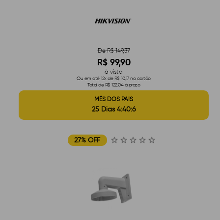
De R$ 149,37
R$ 99,90
à vista
Ou em até 12x de R$ 10,17 no cartão
Total de R$ 122,04 à prazo
MÊS DOS PAIS
25 Dias 4:40:5
27% OFF