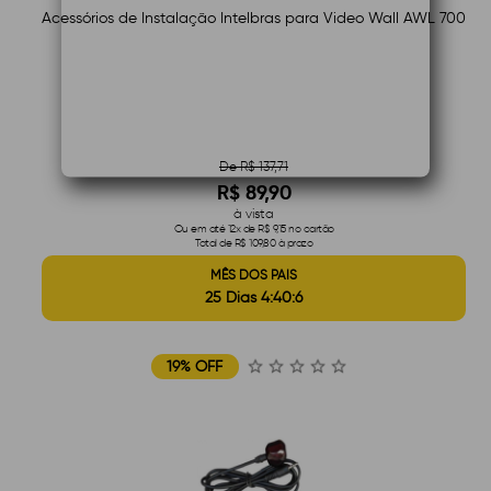
Acessórios de Instalação Intelbras para Video Wall AWL 700
De R$ 137,71
R$ 89,90
à vista
Ou em até 12x de R$ 9,15 no cartão
Total de R$ 109,80 à prazo
MÊS DOS PAIS
25 Dias 4:40:5
19% OFF