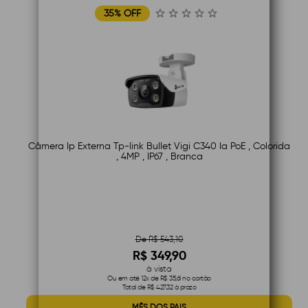
35% OFF
Câmera Ip Externa Tp-link Bullet Vigi C340 Ia PoE , Colorida
, 4MP , IP67 , Branca
De R$ 543,10
R$ 349,90
à vista
Ou em até 12x de R$ 35,61 no cartão
Total de R$ 427,32 à prazo
MÊS DOS PAIS