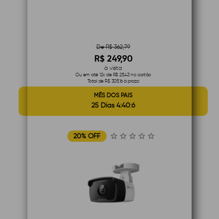
De R$ 362,79
R$ 249,90
à vista
Ou em até 12x de R$ 25,43 no cartão
Total de R$ 305,16 à prazo
MÊS DOS PAIS
25 Dias 4:40:5
20% OFF