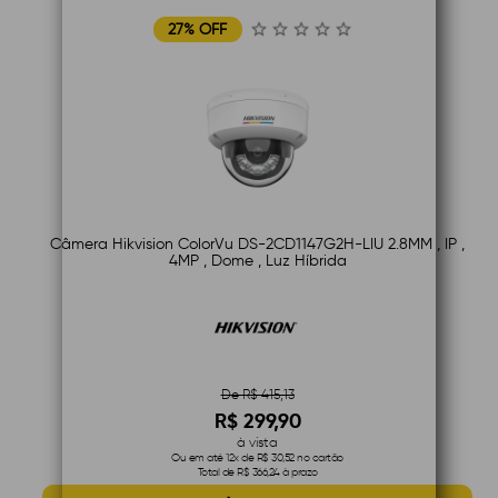
27% OFF
Câmera Hikvision ColorVu DS-2CD1147G2H-LIU 2.8MM , IP ,
4MP , Dome , Luz Híbrida
De R$ 415,13
R$ 299,90
à vista
Ou em até 12x de R$ 30,52 no cartão
Total de R$ 366,24 à prazo