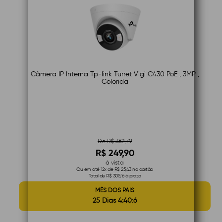
Câmera IP Interna Tp-link Turret Vigi C430 PoE , 3MP ,
Colorida
De R$ 362,79
R$ 249,90
à vista
Ou em até 12x de R$ 25,43 no cartão
Total de R$ 305,16 à prazo
MÊS DOS PAIS
25 Dias 4:40:5