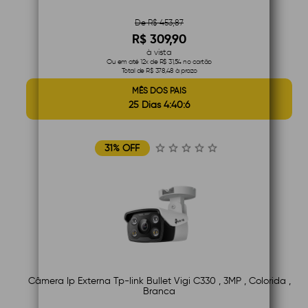
De R$ 453,87
R$ 309,90
à vista
Ou em até 12x de R$ 31,54 no cartão
Total de R$ 378,48 à prazo
MÊS DOS PAIS
25 Dias 4:40:5
31% OFF
Câmera Ip Externa Tp-link Bullet Vigi C330 , 3MP , Colorida ,
Branca