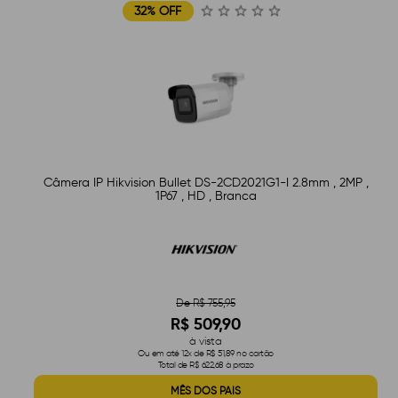
32% OFF
Câmera IP Hikvision Bullet DS-2CD2021G1-I 2.8mm , 2MP ,
1P67 , HD , Branca
De R$ 755,95
R$ 509,90
à vista
Ou em até 12x de R$ 51,89 no cartão
Total de R$ 622,68 à prazo
MÊS DOS PAIS