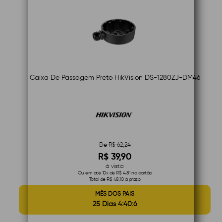
Caixa De Passagem Preto HikVision DS-1280ZJ-DM46
De R$ 62,24
R$ 39,90
à vista
Ou em até 10x de R$ 4,81 no cartão
Total de R$ 48,10 à prazo
MÊS DOS PAIS
25 Dias 4:40:5