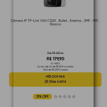
Câmera IP TP-Link VIGI C320I , Bullet , Externa , 2MP , IP67 ,
Branco
De R$ 267,44
R$ 179,90
à vista
Ou em até 12x de R$ 18,31 no cartão
Total de R$ 219,72 à prazo
MÊS DOS PAIS
25 Dias 4:40:5
31% OFF