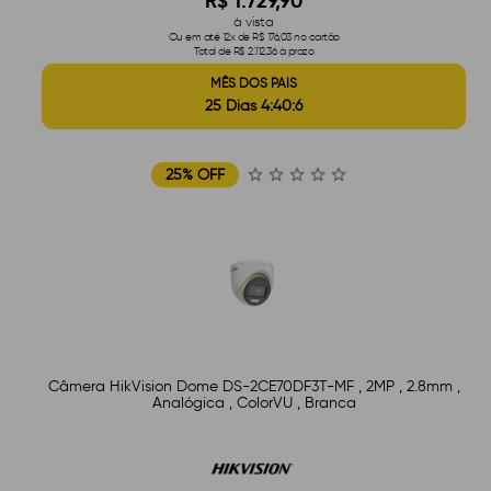
R$ 1.729,90
à vista
Ou em até 12x de R$ 176,03 no cartão
Total de R$ 2.112,36 à prazo
MÊS DOS PAIS
25 Dias 4:40:5
25% OFF
Câmera HikVision Dome DS-2CE70DF3T-MF , 2MP , 2.8mm ,
Analógica , ColorVU , Branca