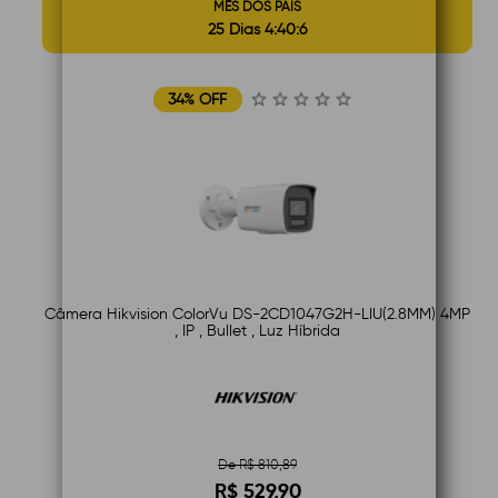
MÊS DOS PAIS
25 Dias 4:40:5
34% OFF
Câmera Hikvision ColorVu DS-2CD1047G2H-LIU(2.8MM) 4MP
, IP , Bullet , Luz Híbrida
De R$ 810,89
R$ 529,90