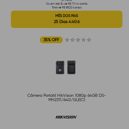
Ou em até 12x de R$ 7,11 no cartão
Total de R$ 85,32 à prazo
MÊS DOS PAIS
25 Dias 4:40:5
35% OFF
Câmera Portátil HikVision 1080p 64GB DS-
MH2311/64G/GLE(C)