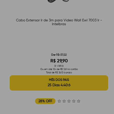
Cabo Extensor Ir de 3m para Video Wall Ewl 7003 Ir -
Intelbras
De R$ 37,22
R$ 29,90
à vista
Ou em até 10x de R$ 3,61 no cartão
Total de R$ 36,10 à prazo
MÊS DOS PAIS
25 Dias 4:40:5
28% OFF