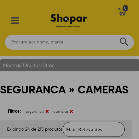
0
Seguranca » Cameras
Você Está Em:
Home
.
Mostrar/Ocultar Filtros
SEGURANCA » CAMERAS
Filtros:
seguranca
cameras
Exibindo 24 de 215 produtos