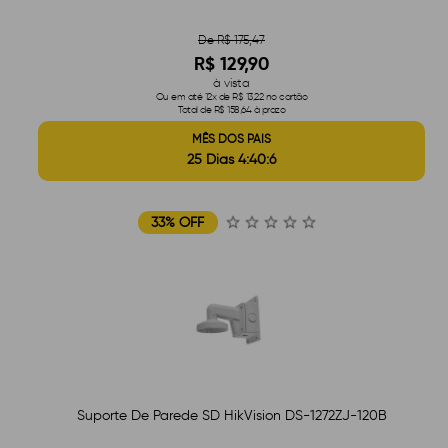
De R$ 175,47
R$ 129,90
à vista
Ou em até 12x de R$ 13,22 no cartão
Total de R$ 158,64 à prazo
MÊS DOS PAIS
25 Dias 4:40:5
33% OFF
Suporte De Parede SD HikVision DS-1272ZJ-120B