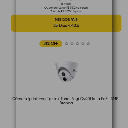
à vista
Ou em até 12x de R$ 53,92 no cartão
Total de R$ 647,04 à prazo
MÊS DOS PAIS
25 Dias 4:40:5
31% OFF
Câmera Ip Interna Tp-link Turret Vigi C440I Ia Ia PoE , 4MP ,
Branca