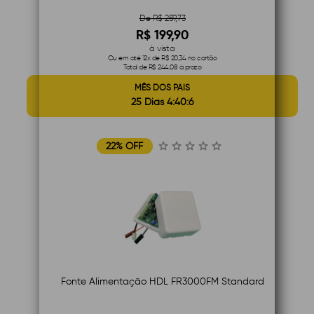
De R$ 259,73
R$ 199,90
à vista
Ou em até 12x de R$ 20,34 no cartão
Total de R$ 244,08 à prazo
MÊS DOS PAIS
25 Dias 4:40:5
22% OFF
Fonte Alimentação HDL FR3000FM Standard