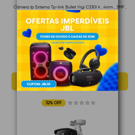
Câmera Ip Externa Tp-link Bullet Vigi C330I Ir , 4mm , 3MP ,
Branca
De R$ 328,99
R$ 263,19
à vista
Ou em até 12x de R$ 26,78 no cartão
Total de R$ 321,36 à prazo
MÊS DOS PAIS
26 Dias 4:40:5
32% OFF