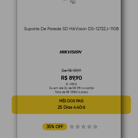
Suporte De Parede SD HikVision DS-1272ZJ-110B
De R$ 139,19
R$ 89,90
à vista
Ou em até 12x de R$ 9,15 no cartão
Total de R$ 109,80 à prazo
MÊS DOS PAIS
25 Dias 4:40:5
35% OFF