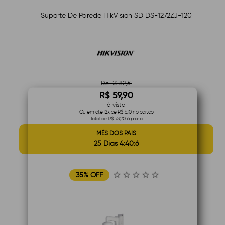
Suporte De Parede HikVision SD DS-1272ZJ-120
De R$ 82,61
R$ 59,90
à vista
Ou em até 12x de R$ 6,10 no cartão
Total de R$ 73,20 à prazo
MÊS DOS PAIS
25 Dias 4:40:5
35% OFF