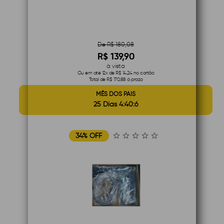
De R$ 180,08
R$ 139,90
à vista
Ou em até 12x de R$ 14,24 no cartão
Total de R$ 170,88 à prazo
MÊS DOS PAIS
25 Dias 4:40:5
34% OFF