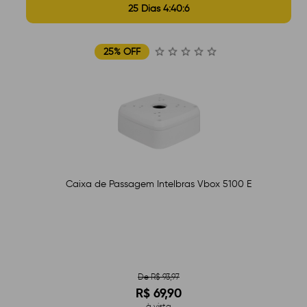
25 Dias 4:40:5
25% OFF
Caixa de Passagem Intelbras Vbox 5100 E
De R$ 93,97
R$ 69,90
à vista