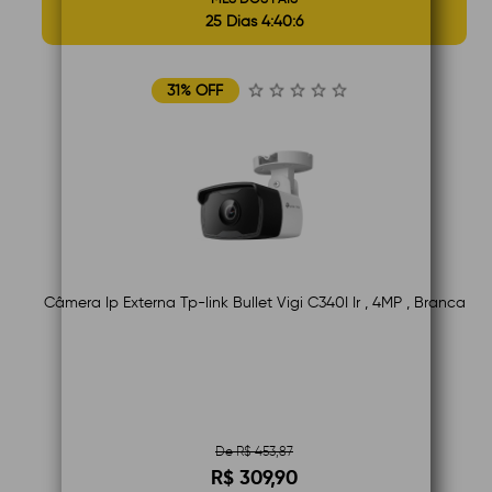
25 Dias 4:40:5
31% OFF
Câmera Ip Externa Tp-link Bullet Vigi C340I Ir , 4MP , Branca
De R$ 453,87
R$ 309,90