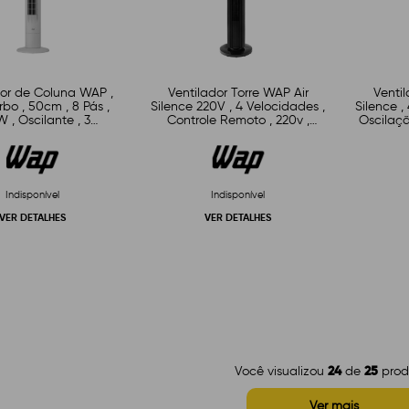
dor de Coluna WAP ,
Ventilador Torre WAP Air
Ventil
rbo , 50cm , 8 Pás ,
Silence 220V , 4 Velocidades ,
Silence ,
 , Oscilante , 3
Controle Remoto , 220v ,
Oscilaçã
dades , Silent Flow
Oscilação 90° , Silencioso ,
Preto
Indisponível
Indisponível
VER DETALHES
VER DETALHES
24
25
Você visualizou
de
prod
Ver mais