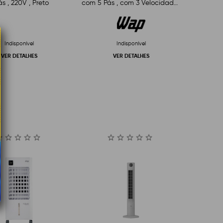
ás , 220V , Preto
com 5 Pás , com 3 Velocidades
, Bivolt , Preto
Indisponível
Indisponível
VER DETALHES
VER DETALHES