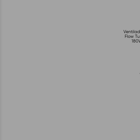
Ventila
Flow Tu
180W
Veloci