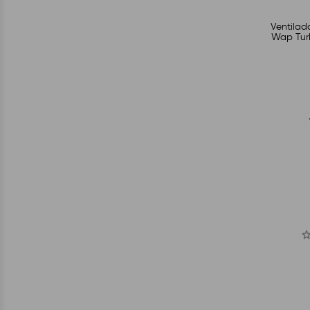
Ventilad
Wap Turb