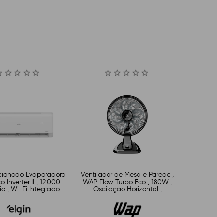
cionado Evaporadora
Ventilador de Mesa e Parede ,
o Inverter II , 12.000
WAP Flow Turbo Eco , 180W ,
io , Wi-Fi Integrado ,
Oscilação Horizontal ,
 , 45HJFI12C2WB
Inclinação Regulável , 3
Velocidades , Bivolt