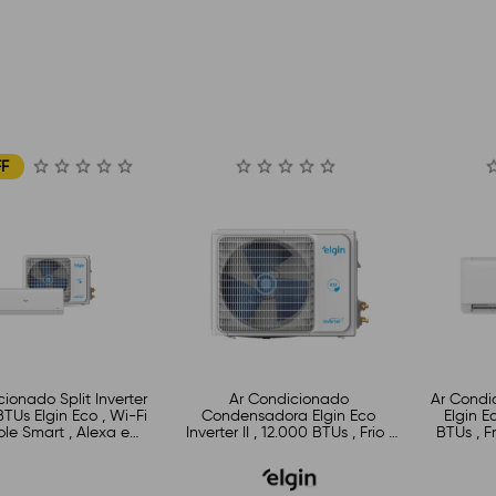
FF
ionado Split Inverter
Ar Condicionado
Ar Condi
BTUs Elgin Eco , Wi-Fi
Condensadora Elgin Eco
Elgin Ec
ole Smart , Alexa e
Inverter II , 12.000 BTUs , Frio ,
BTUs , Fr
gle Assistente
220V , R-32 , Inverter ,
220V
45HJFE12C2CDe