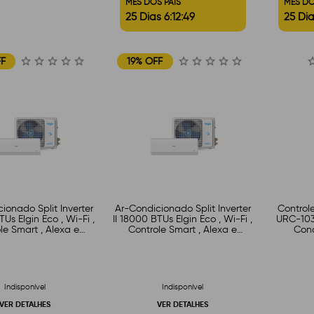
MÊS DOS PAIS
MÊS DO
25 Dias 6:12:48
25 Dia
FF
19% OFF
ionado Split Inverter
Ar-Condicionado Split Inverter
Control
TUs Elgin Eco , Wi-Fi ,
II 18000 BTUs Elgin Eco , Wi-Fi ,
URC-1035
le Smart , Alexa e
Controle Smart , Alexa e
Cond
gle Assistente
Google Assistente
Indisponível
Indisponível
VER DETALHES
VER DETALHES