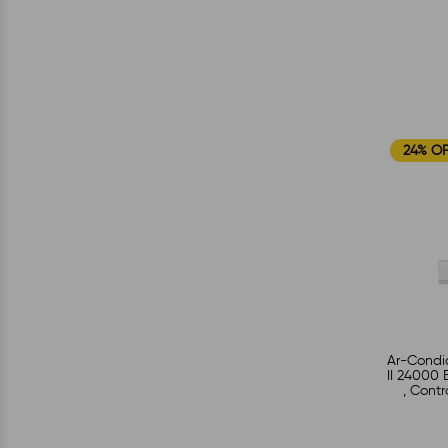
24% O
Ar-Condic
II 24000 
, Contr
Goo