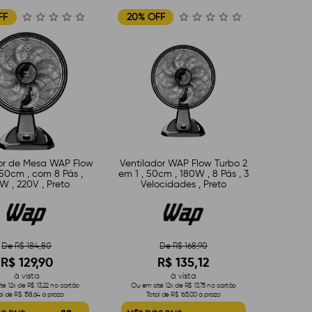
FF
20% OFF
or de Mesa WAP Flow
Ventilador WAP Flow Turbo 2
50cm , com 8 Pás ,
em 1 , 50cm , 180W , 8 Pás , 3
W , 220V , Preto
Velocidades , Preto
De R$ 184,80
De R$ 168,90
R$ 129,90
R$ 135,12
à vista
à vista
é 12x de R$ 13,22 no cartão
Ou em até 12x de R$ 13,75 no cartão
al de R$ 158,64 à prazo
Total de R$ 165,00 à prazo