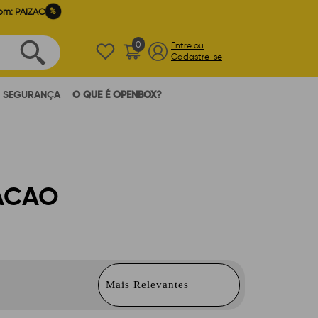
%
om: PAIZAO
0
Entre ou
Cadastre-se
SEGURANÇA
O QUE É OPENBOX?
ACAO