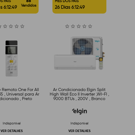
88
S PAIS
MÊS DOS PAIS
Vendidos
s 6:12:48
26 Dias 6:12:48
e Remoto One For All
Ar Condicionado Elgin Split
 , Universal para Ar
High Wall Eco II Inverter ,WI-FI ,
icionado , Preto
9000 BTUs , 200V , Branco
Indisponível
Indisponível
VER DETALHES
VER DETALHES