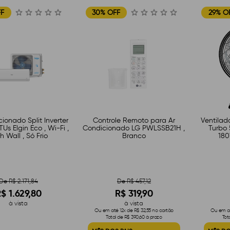
FF
30% OFF
29% O
ionado Split Inverter
Controle Remoto para Ar
Ventilad
TUs Elgin Eco , Wi-Fi ,
Condicionado LG PWLSSB21H ,
Turbo 
h Wall , Só Frio
Branco
180
De R$ 2.171,84
De R$ 457,12
$ 1.629,80
R$ 319,90
à vista
à vista
Ou em até 12x de R$ 32,55 no cartão
Ou em at
Total de R$ 390,60 à prazo
Tot