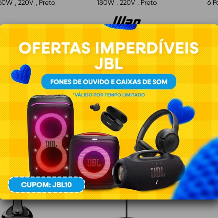
160W , 220V , Preto
180W , 220V , Preto
6 P
Indisponível
Indisponível
VER DETALHES
VER DETALHES