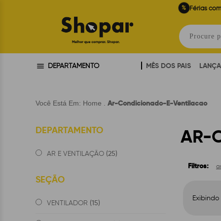
%
Férias com
MÊS DOS PAIS
LANÇ
DEPARTAMENTO
Ar-Condicionado-E-Ventilacao
Você Está Em:
Home
.
DEPARTAMENTO
AR-
(25)
AR E VENTILAÇÃO
Filtros:
a
SEÇÃO
Exibindo
(15)
VENTILADOR