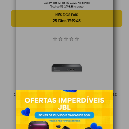
Ou em até 12x de R$ 233,24 no cartão
Total de R$ 2.798,88 à prazo
MÊS DOS PAIS
25 Dias 19:19:45
Controlador TP-Link Hardware Omada OC300 , USB 3.0 ,
Eth 10/100/1000 Mbps