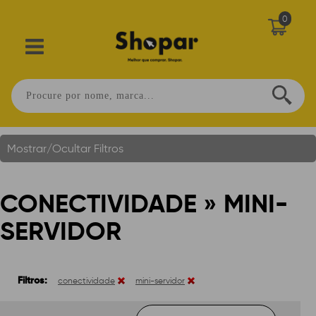
0
Conectividade » Mini-Servidor
Você Está Em:
Home
.
Mostrar/Ocultar Filtros
CONECTIVIDADE » MINI-
SERVIDOR
Filtros:
conectividade
mini-servidor