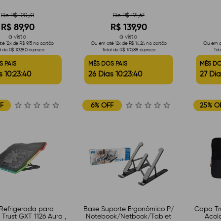
De R$ 120,31
De R$ 191,67
R$ 89,90
R$ 139,90
à vista
à vista
é 12x de R$ 9,15 no cartão
Ou em até 12x de R$ 14,24 no cartão
Ou em at
l de R$ 109,80 à prazo
Total de R$ 170,88 à prazo
Tot
S PAIS
MÊS DOS PAIS
MÊS DO
s 10:23:39
26 Dias 10:23:39
27 Dia
F
6% OFF
25% O
Refrigerada para
Base Suporte Ergonômico P/
Capa Tru
Trust GXT 1126 Aura ,
Notebook/Netbook/Tablet
Acol