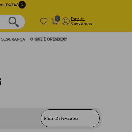
%
om: PAIZAO
0
Entre ou
Cadastre-se
SEGURANÇA
O QUE É OPENBOX?
S