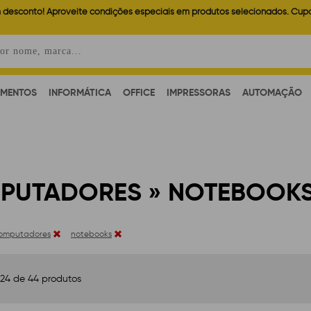
 desconto! Aproveite condições especiais em produtos selecionados. Cup
AMENTOS
INFORMÁTICA
OFFICE
IMPRESSORAS
AUTOMAÇÃO
PUTADORES » NOTEBOOK
omputadores
notebooks
 24 de 44 produtos