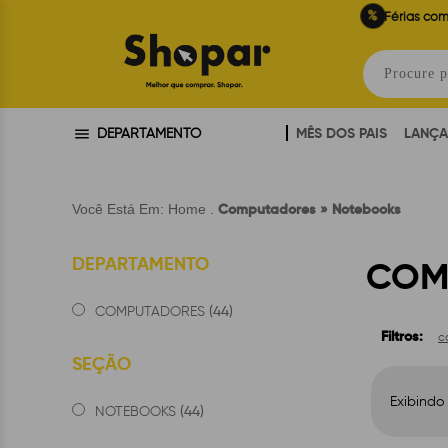
%
Férias com
MÊS DOS PAIS
LANÇ
DEPARTAMENTO
Computadores » Notebooks
Você Está Em:
Home
.
DEPARTAMENTO
COM
(44)
COMPUTADORES
Filtros:
c
SEÇÃO
Exibindo
(44)
NOTEBOOKS