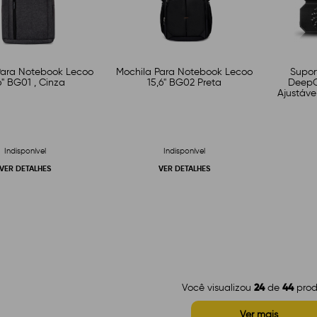
Para Notebook Lecoo
Mochila Para Notebook Lecoo
Supor
6" BG01 , Cinza
15,6" BG02 Preta
DeepCo
Ajustáve
Indisponível
Indisponível
VER DETALHES
VER DETALHES
24
44
Você visualizou
de
prod
Ver mais