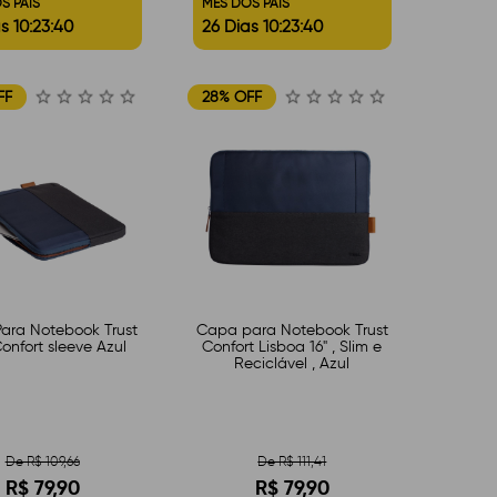
S PAIS
MÊS DOS PAIS
s 10:23:39
26 Dias 10:23:39
FF
28% OFF
ara Notebook Trust
Capa para Notebook Trust
Confort sleeve Azul
Confort Lisboa 16" , Slim e
Reciclável , Azul
De R$ 109,66
De R$ 111,41
R$ 79,90
R$ 79,90