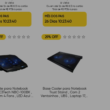
à vista
à vista
é 12x de R$ 8,13 no cartão
Ou em até 12x de R$ 8,13 no cartão
al de R$ 97,56 à prazo
Total de R$ 97,56 à prazo
S PAIS
MÊS DOS PAIS
s 10:23:39
26 Dias 10:23:39
FF
29% OFF
te para Notebook
Base Cooler para Notebook
3Tech NBC-100BK ,
Trust Stand , Com 2
om 4 Fans , LED Azul ,
Ventoinhas , UBS , Laptop 17,3"
ustável , Preto
LED Azul , Preto