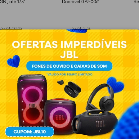
GB , até 17,3”
Dobrável 079-0061
Re
De R$ 232,32
De R$ 21,23
R$ 159,90
R$ 19,90
à vista
à vista
 12x de R$ 16,27 no cartão
Ou em até 10x de R$ 2,40 no cartão
Ou em at
l de R$ 195,24 à prazo
Total de R$ 24,00 à prazo
Tot
S PAIS
MÊS DOS PAIS
MÊS DO
s 10:23:39
26 Dias 10:23:39
26 Dia
FF
12% OFF
19% O