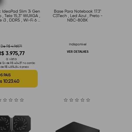
 IdeaPad Slim 3i Gen
Base Para Notebook 17.3"
 , Tela 15,3” WUXGA ,
C3Tech , Led Azul , Preto -
e i3 , DDR5 , Wi-Fi 6 ,
NBC-80BK
Cinza
Indisponível
De R$ 4.969,71
VER DETALHES
R$ 3.975,77
à vista
 12x de R$ 404,57 no cartão
l de R$ 4.854,84 à prazo
S PAIS
s 10:23:39