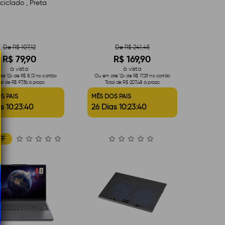
ciclado , Preta
De R$ 107,12
De R$ 241,45
R$ 79,90
R$ 169,90
à vista
à vista
é 12x de R$ 8,13 no cartão
Ou em até 12x de R$ 17,29 no cartão
al de R$ 97,56 à prazo
Total de R$ 207,48 à prazo
S PAIS
MÊS DOS PAIS
s 10:23:39
26 Dias 10:23:39
FF