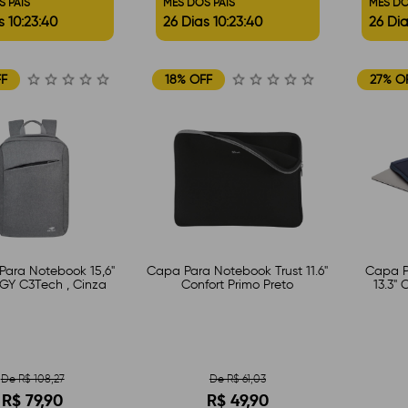
S PAIS
MÊS DOS PAIS
MÊS DO
s 10:23:39
26 Dias 10:23:39
26 Dia
FF
18% OFF
27% O
Para Notebook 15,6"
Capa Para Notebook Trust 11.6"
Capa P
Y C3Tech , Cinza
Confort Primo Preto
13.3" 
De R$ 108,27
De R$ 61,03
R$ 79,90
R$ 49,90