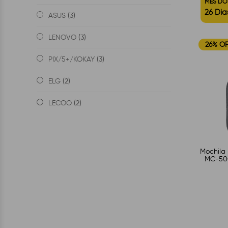
MÊS DO
26 Dia
(3)
ASUS
(3)
LENOVO
26% O
(3)
PIX/5+/KOKAY
(2)
ELG
(2)
LECOO
Mochila 
MC-50G