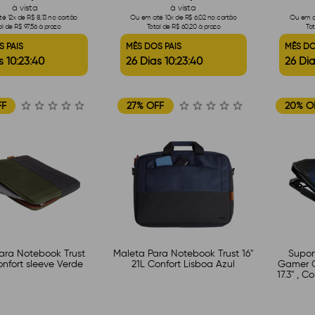
à vista
à vista
é 12x de R$ 8,13 no cartão
Ou em até 10x de R$ 6,02 no cartão
Ou em at
al de R$ 97,56 à prazo
Total de R$ 60,20 à prazo
Tot
S PAIS
MÊS DOS PAIS
MÊS DO
s 10:23:39
26 Dias 10:23:39
26 Dia
FF
27% OFF
20% O
ra Notebook Trust
Maleta Para Notebook Trust 16"
Supor
onfort sleeve Verde
21L Confort Lisboa Azul
Gamer C
17.3" , C
Aj