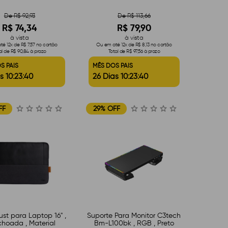
De R$ 92,93
De R$ 113,66
R$ 74,34
R$ 79,90
à vista
à vista
é 12x de R$ 7,57 no cartão
Ou em até 12x de R$ 8,13 no cartão
al de R$ 90,84 à prazo
Total de R$ 97,56 à prazo
S PAIS
MÊS DOS PAIS
s 10:23:39
26 Dias 10:23:39
FF
29% OFF
st para Laptop 16" ,
Suporte Para Monitor C3tech
choada , Material
Bm-L100bk , RGB , Preto