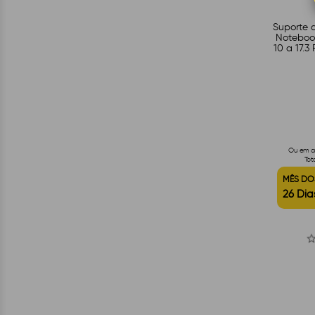
Suporte d
Notebook
10 a 17.3
de
Ou em at
Tot
MÊS DO
26 Dia