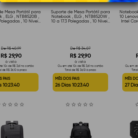
e Mesa Portátil para
Suporte de Mesa Portátil para
Notebook
 , ELG , NTB8520B ,
Notebook , ELG , NTB8520W ,
10 Lenovo
 Polegadas , 10 Níveis
10 a 17.3 Polegadas , 10 Níveis
Intel Cor
 Altura , Preto
de Altura , Branco
De R$ 40,99
De R$ 34,07
R$ 29,90
R$ 29,90
à vista
à vista
é 10x de R$ 3,61 no cartão
Ou em até 10x de R$ 3,61 no cartão
Ou em até
al de R$ 36,10 à prazo
Total de R$ 36,10 à prazo
Tota
S PAIS
MÊS DOS PAIS
MÊS DO
s 10:23:39
26 Dias 10:23:39
27 Dia