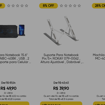
FF
8% OFF
28% O
ara Notebook 15.6"
Suporte Para Notebook
Mochila
NBC-40BK , USB , 2
Pix/5+/KOKAY 079-0062 ,
MC-40
uporte para Celular ,
Altura Ajustável , Dobrável ,
LED , Preto
Até 15.6 Polegadas , Alumínio ,
ABS , Branco
De R$ 59,24
De R$ 43,43
R$ 49,90
R$ 39,90
à vista
à vista
é 10x de R$ 6,02 no cartão
Ou em até 10x de R$ 4,81 no cartão
Ou em at
al de R$ 60,20 à prazo
Total de R$ 48,10 à prazo
Tot