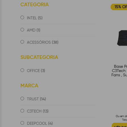
CATEGORIA
15% O
(5)
INTEL
(1)
AMD
(38)
ACESSÓRIOS
SUBCATEGORIA
Base P
(3)
C3Tech 
OFFICE
Fans , S
MARCA
(14)
TRUST
(13)
C3TECH
Ou em at
Tot
(4)
DEEPCOOL