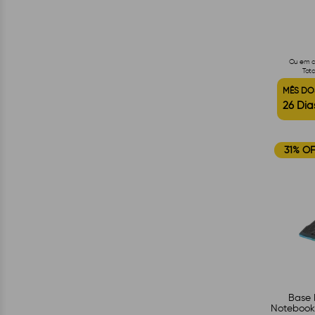
Ou em at
Tota
MÊS DO
26 Dia
31% OF
Base 
Notebook 