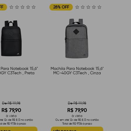
FF
28% OFF
 Para Notebook 15,6"
Mochila Para Notebook 15,6"
GY C3Tech , Preta
MC-40GY C3Tech , Cinza
De R$ 111,98
De R$ 111,98
R$ 79,90
R$ 79,90
à vista
à vista
é 12x de R$ 8,13 no cartão
Ou em até 12x de R$ 8,13 no cartão
al de R$ 97,56 à prazo
Total de R$ 97,56 à prazo