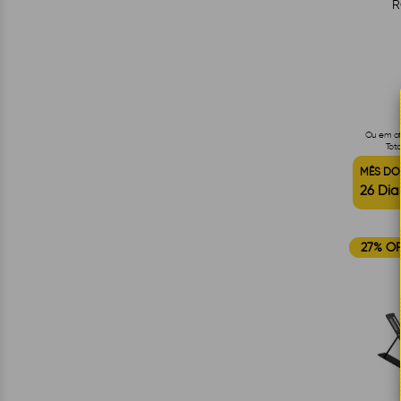
R
Ou em até
Tota
MÊS DO
26 Dia
27% O