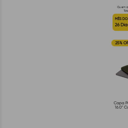
Ou em at
Tot
MÊS DO
26 Dia
25% O
Capa Pa
16.0" C