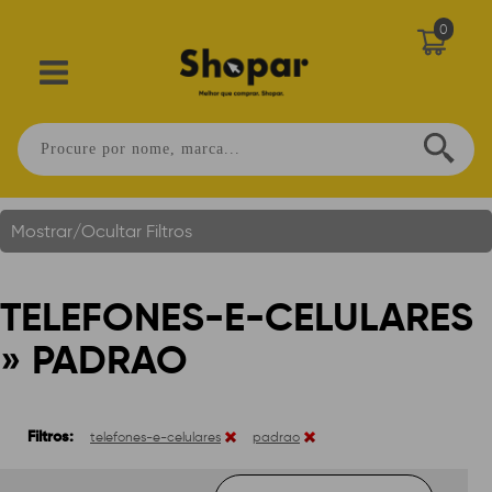
0
Telefones-E-Celulares » Padrao
Você Está Em:
Home
.
Mostrar/Ocultar Filtros
TELEFONES-E-CELULARES
» PADRAO
Filtros:
telefones-e-celulares
padrao