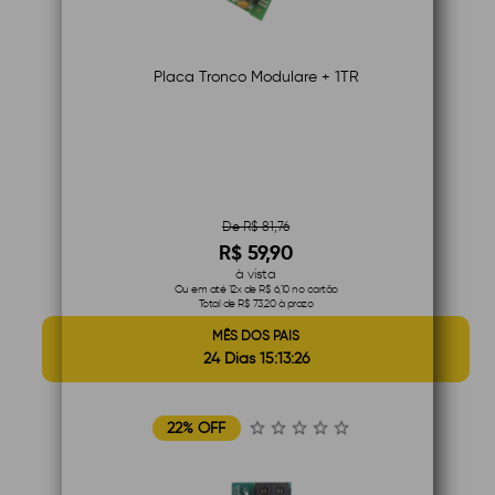
Placa Tronco Modulare + 1TR
De R$ 81,76
R$ 59,90
à vista
Ou em até 12x de R$ 6,10 no cartão
Total de R$ 73,20 à prazo
MÊS DOS PAIS
24 Dias 15:13:25
22% OFF