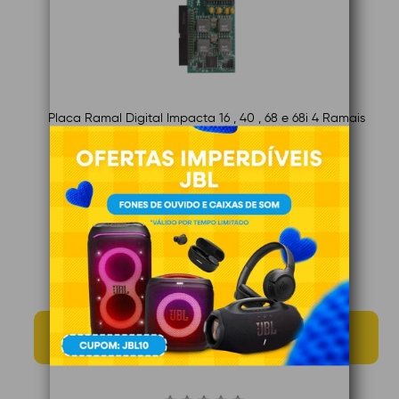
Placa Ramal Digital Impacta 16 , 40 , 68 e 68i 4 Ramais
De R$ 115,73
R$ 89,90
à vista
Ou em até 12x de R$ 9,15 no cartão
Total de R$ 109,80 à prazo
MÊS DOS PAIS
24 Dias 15:13:25