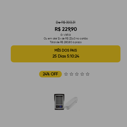
De R$ 303,31
R$ 229,90
à vista
Ou em até 12x de R$ 23,40 no cartão
Total de R$ 280,80 à prazo
MÊS DOS PAIS
25 Dias 5:10:23
24% OFF