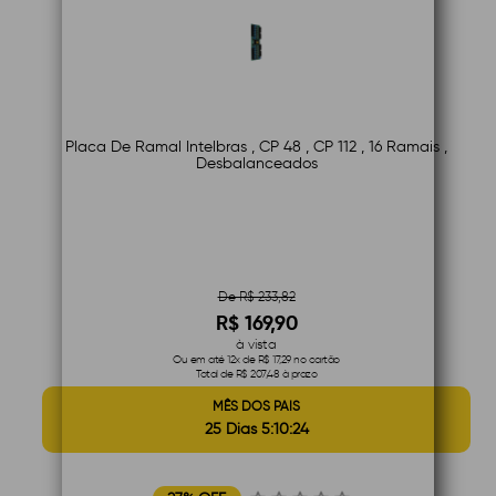
Placa De Ramal Intelbras , CP 48 , CP 112 , 16 Ramais ,
Desbalanceados
De R$ 233,82
R$ 169,90
à vista
Ou em até 12x de R$ 17,29 no cartão
Total de R$ 207,48 à prazo
MÊS DOS PAIS
25 Dias 5:10:23