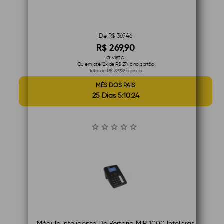
De R$ 369,46
R$ 269,90
à vista
Ou em até 12x de R$ 27,46 no cartão
Total de R$ 329,52 à prazo
MÊS DOS PAIS
25 Dias 5:10:23
Módulo Inteligente De Portaria MIP 1000 Intelbras