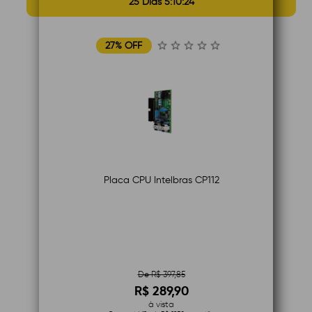
25 Dias 5:10:23
27% OFF
Placa CPU Intelbras CP112
De R$ 397,85
R$ 289,90
à vista