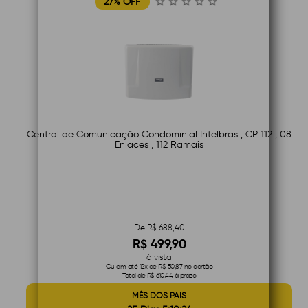
27% OFF
Central de Comunicação Condominial Intelbras , CP 112 , 08
Enlaces , 112 Ramais
De R$ 688,40
R$ 499,90
à vista
Ou em até 12x de R$ 50,87 no cartão
Total de R$ 610,44 à prazo
MÊS DOS PAIS