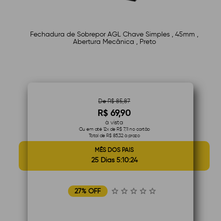
Fechadura de Sobrepor AGL Chave Simples , 45mm ,
Abertura Mecânica , Preto
De R$ 85,87
R$ 69,90
à vista
Ou em até 12x de R$ 7,11 no cartão
Total de R$ 85,32 à prazo
MÊS DOS PAIS
25 Dias 5:10:23
27% OFF