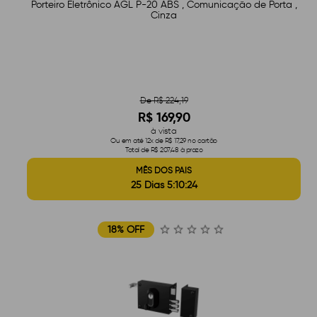
Porteiro Eletrônico AGL P-20 ABS , Comunicação de Porta ,
Cinza
De R$ 224,19
R$ 169,90
à vista
Ou em até 12x de R$ 17,29 no cartão
Total de R$ 207,48 à prazo
MÊS DOS PAIS
25 Dias 5:10:23
18% OFF