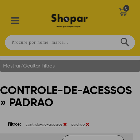
0
Controle-De-Acessos » Padrao
Você Está Em:
Home
.
Mostrar/Ocultar Filtros
CONTROLE-DE-ACESSOS
» PADRAO
Filtros:
controle-de-acessos
padrao