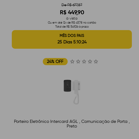
De R$ 677,87
R$ 449,90
à vista
Ou em até 12x de R$ 45,78 no cartão
Total de R$ 549,36 à prazo
MÊS DOS PAIS
25 Dias 5:10:23
24% OFF
Porteiro Eletrônico Intercard AGL , Comunicação de Porta ,
Preto