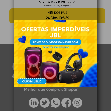
Ou em até 12x de R$ 17,29 no cartão
Total de R$ 207,48 à prazo
MÊS DOS PAIS
24 Dias 10:8:59
1
1
Você visualizou
de
produtos