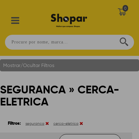
0
Seguranca » Cerca-Eletrica
Você Está Em:
Home
.
Mostrar/Ocultar Filtros
SEGURANCA » CERCA-
ELETRICA
Filtros:
seguranca
cerca-eletrica