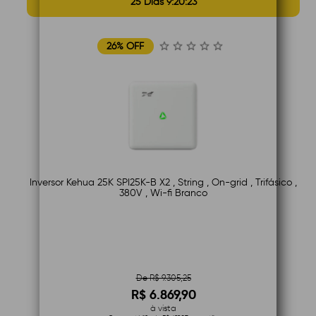
25 Dias 9:20:22
26% OFF
Inversor Kehua 25K SPI25K-B X2 , String , On-grid , Trifásico ,
380V , Wi-fi Branco
De R$ 9.305,25
R$ 6.869,90
à vista