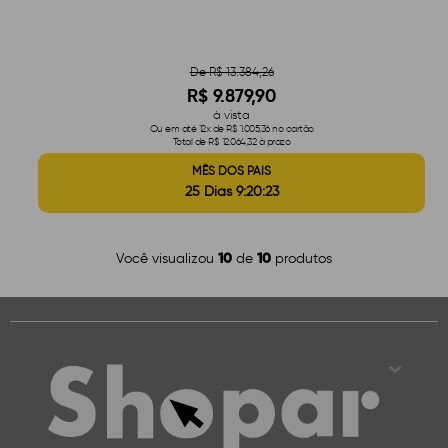
De R$ 13.384,26
R$ 9.879,90
à vista
Ou em até 12x de R$ 1.005,36 no cartão
Total de R$ 12.064,32 à prazo
MÊS DOS PAIS
25 Dias 9:20:22
10
10
Você visualizou
de
produtos