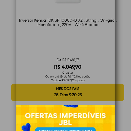
Inversor Kehua 10K SPI10000-B X2 , String , On-grid ,
Monofásico , 220V , Wi-fi Branco
De R$ 5.481,17
R$ 4.049,90
à vista
Ou em até 12x de R$ 412,11 no cartão
Total de R$ 4.945,32 à prazo
MÊS DOS PAIS
25 Dias 9:20:22
26% OFF