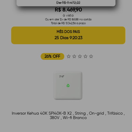
De R$ 11.472,22
R$ 8.469,90
à vista
Ou em até 12x de R$ 861,88 no cartão
Total de R$ 10.342,56 à prazo
MÊS DOS PAIS
25 Dias 9:20:22
26% OFF
Inversor Kehua 40K SPI40K-B X2 , String , On-grid , Trifásico ,
380V , Wi-fi Branco