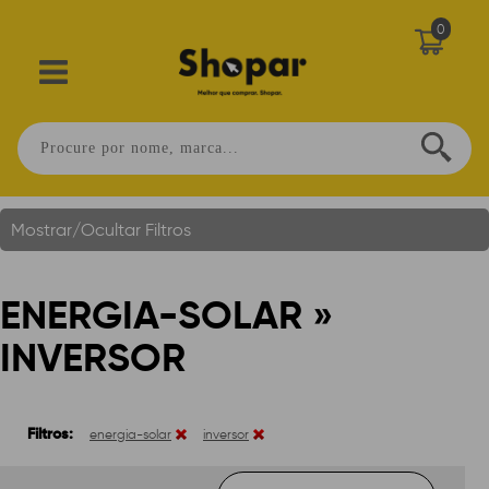
0
Energia-Solar » Inversor
Você Está Em:
Home
.
Mostrar/Ocultar Filtros
ENERGIA-SOLAR »
INVERSOR
Filtros:
energia-solar
inversor