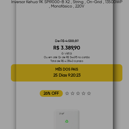
Inversor Kehua 9K SPI9000-B X2 , String , On-Grid , 13500WP
, Monofásico , 220V
De R$ 4.588,89
R$ 3.389,90
à vista
Ou em até 12x de R$ 344,95 no cartão
Total de R$ 4.139,40 à prazo
MÊS DOS PAIS
25 Dias 9:20:22
26% OFF