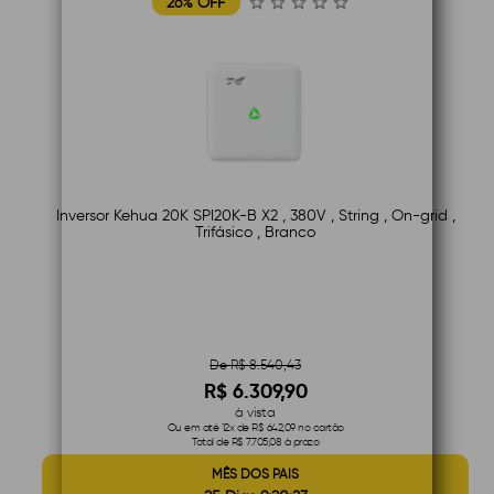
26% OFF
Inversor Kehua 20K SPI20K-B X2 , 380V , String , On-grid ,
Trifásico , Branco
De R$ 8.540,43
R$ 6.309,90
à vista
Ou em até 12x de R$ 642,09 no cartão
Total de R$ 7.705,08 à prazo
MÊS DOS PAIS