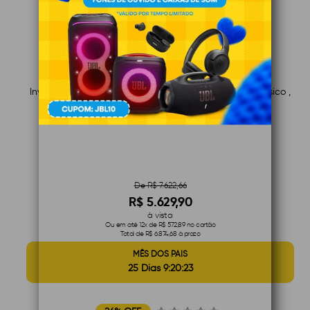
Inversor Kehua 15K SPI15K-B X2 , String , On-Grid , Trifásico ,
380V , Branco
De R$ 7.622,66
R$ 5.629,90
à vista
Ou em até 12x de R$ 572,89 no cartão
Total de R$ 6.874,68 à prazo
MÊS DOS PAIS
25 Dias 9:20:22