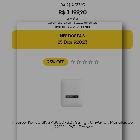
De R$ 4.333,95
R$ 3.199,90
à vista
Ou em até 12x de R$ 325,62 no cartão
Total de R$ 3.907,44 à prazo
MÊS DOS PAIS
25 Dias 9:20:22
25% OFF
Inversor Kehua 3K SPI3000-B2 , String , On-Grid , Monofásico
, 220V , IP65 , Branco