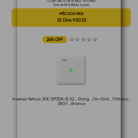
Ou em até 12x de R$ 699,07 no cartão
Total de R$ 8.388,84 à prazo
MÊS DOS PAIS
25 Dias 9:20:22
26% OFF
Inversor Kehua 30K SPI30K-B X2 , String , On-Grid , Trifásico ,
380V , Branco