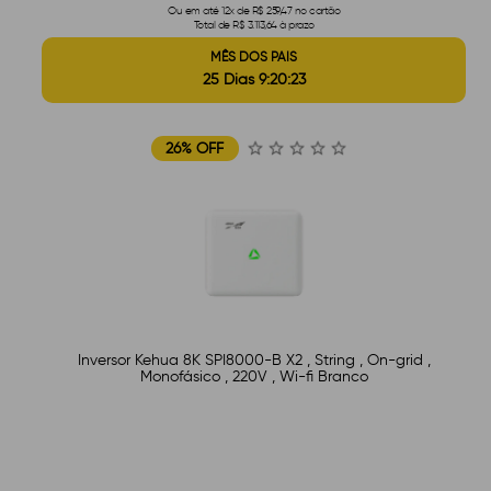
Ou em até 12x de R$ 259,47 no cartão
Total de R$ 3.113,64 à prazo
MÊS DOS PAIS
25 Dias 9:20:22
26% OFF
Inversor Kehua 8K SPI8000-B X2 , String , On-grid ,
Monofásico , 220V , Wi-fi Branco