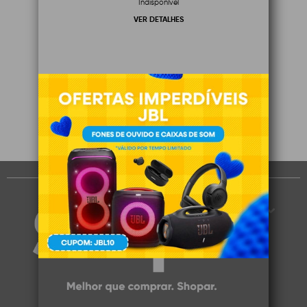
Indisponível
VER DETALHES
1
1
Você visualizou
de
produtos