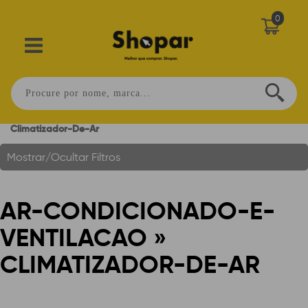
0
Ar-Condicionado-E-Ventilacao »
Você Está Em:
Home
.
Climatizador-De-Ar
Mostrar/Ocultar Filtros
AR-CONDICIONADO-E-
VENTILACAO »
CLIMATIZADOR-DE-AR